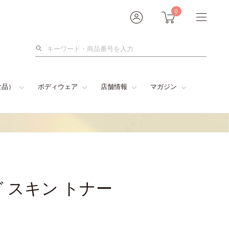
0
検
索
食品）
ボディウェア
店舗情報
マガジン
 スキン トナー