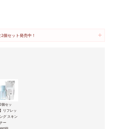
得な2個セット発売中！
。
2個セッ
】リフレッ
ング スキン
ナー
,990円