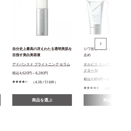
自分史上最高の冴えわたる透明美肌を
シワ改善＆美白まで叶える薬
目指す美白美容液
止め
アドバンスド ブライトニング セラム
オルビス リンクルブライトU
クター N
税込4,620円～8,280円
税込3,850円～8,280円
（4.38 / 516件）
（4.64 / 864件）
商品を選ぶ
商品を選ぶ