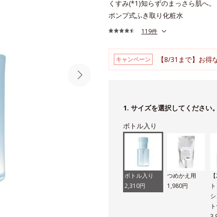
くすみ(*1)知らずのまっさら肌へ。
ポンプ式ふき取り化粧水
119件
【8/31まで】お
キャンペーン
1. サイズを選択してください
ボトル入り
ボトル入り
つめかえ用
【
2,310円
1,980円
ト
シ
ト
3