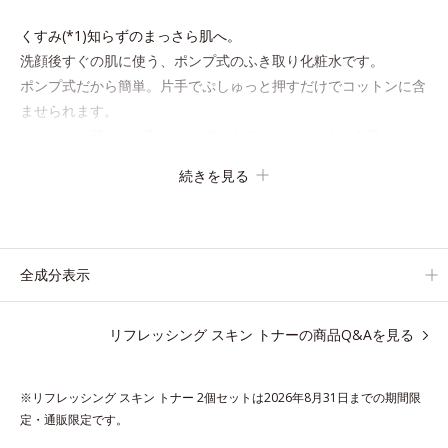
くすみ(*1)知らずのまっさら肌へ。
洗顔後すぐの肌に使う、ポンプ式のふき取り化粧水です。
ポンプ式だから簡単。片手でぷしゅっと押すだけでコットンに含
ませられます。
コットンで肌をふき取ると、植物由来AHA(*2)が古い角質をやわ
らかくし、手強い汚れも落としやすく。クイックフィット成分
続きを見る
(*3)がほぐれた角層の汚れを素早くなじませ、コットンで除去し
ます。
話題の美容成分CICA(*4)のほか、高浸透ビタミンC(*5)や高浸透
セラミド(*6)配合で肌の水分量アップ。
全成分表示
洗顔後の肌に使うと後肌がやわらかくなり、くすみ知らずのまっ
さら肌へ。メイクのり(*7)もよくなります。
リフレッシング スキン トナーの商品Q&Aを見る
さわやかさ広がるシトラスハーバルの香り。
*1 乾燥による
※リフレッシング スキン トナー 2個セットは2026年8月31日までの期間限
*2 クエン酸配合＝角層柔軟成分
定・通販限定です。
*3 イソペンチルジオール配合＝保湿成分