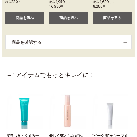
330
4,950
4,620
税込
円
税込
円～
税込
円～
16,980
8,280
円
円
商品を選ぶ
商品を選ぶ
商品を選ぶ
商品を確認する
＋1アイテムでもっとキレイに！
ザラつき・くすみ一
優しく落としながら、
“ピーク肌”をキープす