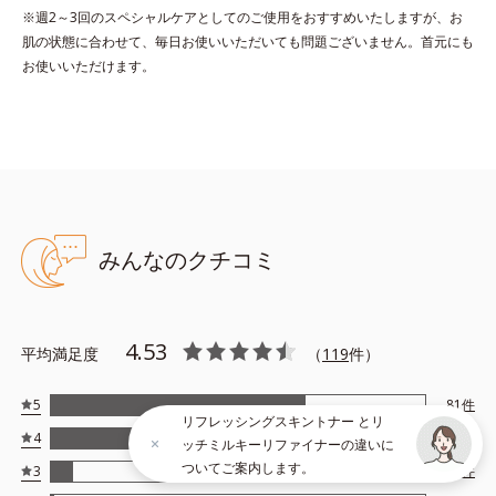
*4 ツボクサ葉エキス配合＝保湿成分
※週2～3回のスペシャルケアとしてのご使用をおすすめいたしますが、お
*5 パルミチン酸アスコルビルリン酸3Na配合＝保湿成分
肌の状態に合わせて、毎日お使いいただいても問題ございません。首元にも
お使いいただけます。
*6 セラミドNP、セラミドNG、セラミドAP配合＝保湿成分
*7 汚れを落とすことによる
●無着色 ●弱酸性
●植物由来AHA*1=角層柔軟成分 ●クイックフィット成分*2=保湿成
みんなのクチコミ
分
●高浸透ビタミンC*3=保湿成分 ●高純度CICA*4=保湿成分
●高浸透セラミド*5=保湿成分
4.53
平均満足度
（
119
件）
*1 クエン酸
*2 イソペンチルジオール
*3 パルミチン酸アスコルビルリン酸３Ｎａ
5
81
件
リフレッシングスキントナー とリ
*4 ツボクサ葉エキス
4
27
件
ッチミルキーリファイナーの違いに
*5 セラミドＮＰ、セラミドＮＧ、セラミドＡＰ
ついてご案内します。
3
7
件
※アレルギーテスト済＝全ての方にアレルギーが起こらないという
ことではありません。