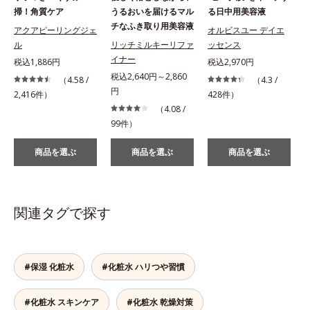
掃！角質ケア
うるおいを届けるマル
る日中用美容液
チなふき取り用美容液
アクアピーリングジェ
オルビスユー デイエ
ル
リッチミルキーリファ
ッセンス
イナー
税込1,886円
税込2,970円
税込2,640円～2,860
税
（4.58 /
（4.3 /
円
2,416件）
428件）
（4.08 /
99件）
商品を選ぶ
商品を選ぶ
商品を選ぶ
関連タグで探す
#保湿 化粧水
#化粧水 ハリつや習慣
#化粧水 スキンケア
#化粧水 乾燥対策