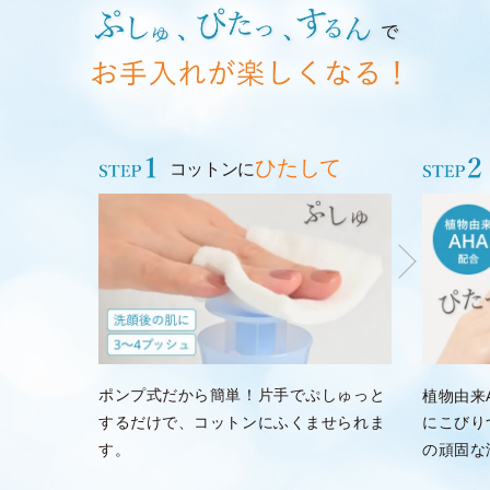
ひたして
コットンに
ポンプ式だから簡単！片手でぷしゅっと
植物由来
するだけで、コットンにふくませられま
にこびり
す。
の頑固な