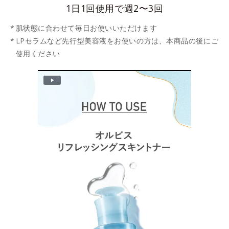
1日1回使用で週2〜3回
肌状態に合わせて毎日お使いいただけます
LPセラムなど先行型美容液をお使いの方は、本商品の後にご
使用ください
P
l
a
y
V
i
d
e
o