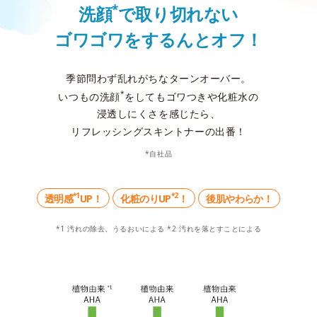
*
洗顔
で取り切れない
ゴワゴワをするんとオフ！
季節問わず乱れがちなターンオーバー。
*
いつもの洗顔
をしてもゴワつきや化粧水の
浸透しにくさを感じたら、
リフレッシングスキントナーの出番！
*自社品
*1
*2
後肌やわらか！
透明感
UP！
化粧のりUP
！
*1 汚れの除去、うるおいによる *2 汚れを落とすことによる