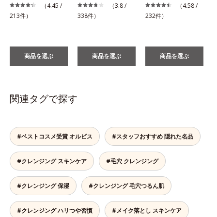
（4.45 /
（3.8 /
（4.58 /
1
213件）
338件）
232件）
商品を選ぶ
商品を選ぶ
商品を選ぶ
関連タグで探す
#ベストコスメ受賞 オルビス
#スタッフおすすめ 隠れた名品
#クレンジング スキンケア
#毛穴 クレンジング
#クレンジング 保湿
#クレンジング 毛穴つるん肌
#クレンジング ハリつや習慣
#メイク落とし スキンケア