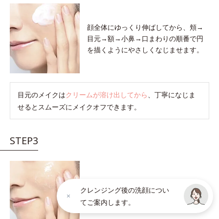
顔全体にゆっくり伸ばしてから、頬→
目元→額→小鼻→口まわりの順番で円
を描くようにやさしくなじませます。
目元のメイクは
クリームが溶け出してから
、丁寧になじま
せるとスムーズにメイクオフできます。
STEP3
クリームが肌の上でメイク汚れを巻き
クレンジング後の洗顔につい
こむと軽い感触に変わります。
感触が
てご案内します。
軽くなったら洗い流しのサインです。