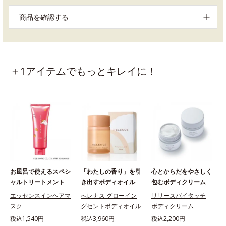
商品を確認する
＋1アイテムでもっとキレイに！
お風呂で使えるスペシ
「わたしの香り」を引
心とからだをやさしく
ャルトリートメント
き出すボディオイル
包むボディクリーム
エッセンスインヘアマ
へレナス グローイン
リリースバイタッチ
スク
グセントボディオイル
ボディクリーム
税込1,540円
税込3,960円
税込2,200円