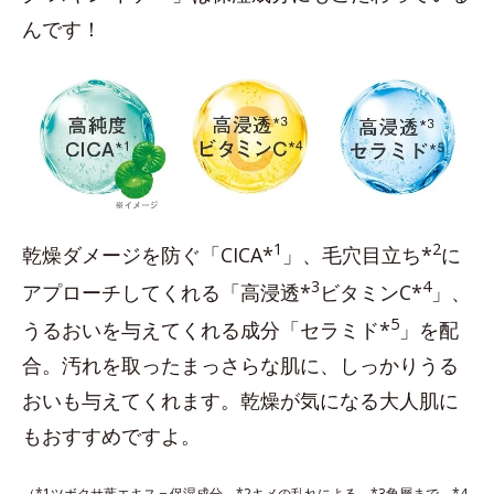
んです！
1
2
乾燥ダメージを防ぐ「CICA*
」、毛穴目立ち*
に
3
4
アプローチしてくれる「高浸透*
ビタミンC*
」、
5
うるおいを与えてくれる成分「セラミド*
」を配
合。汚れを取ったまっさらな肌に、しっかりうる
おいも与えてくれます。乾燥が気になる大人肌に
もおすすめですよ。
（*1ツボクサ葉エキス＝保湿成分 *2キメの乱れによる *3角層まで *4