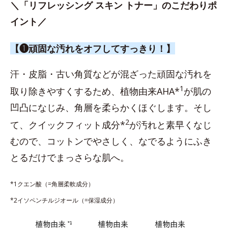
＼「リフレッシング スキン トナー」のこだわりポ
イント／
【❶頑固な汚れをオフしてすっきり！】
汗・皮脂・古い角質などが混ざった頑固な汚れを
1
取り除きやすくするため、植物由来AHA*
が肌の
凹凸になじみ、角層を柔らかくほぐします。そし
2
て、クイックフィット成分*
が汚れと素早くなじ
むので、コットンでやさしく、なでるようにふき
とるだけでまっさらな肌へ。
*1クエン酸（=角層柔軟成分）
*2イソペンチルジオール（=保湿成分）