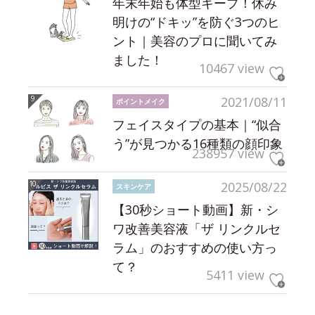
年末年始も体型キープ！休み
明けの“ドキッ”を防ぐ3つのヒ
ント｜美容のプロに聞いてみ
ました！
10467 view
2021/08/11
ポイントメイク
フェイスタイプの基本｜“似合
う”が見つかる16種類の顔印象
238957 view
2025/08/22
スキンケア
【30秒ショート動画】新・シ
ワ改善美容液「ザ リンクルセ
ラム」のおすすめの使い方っ
て？
5411 view