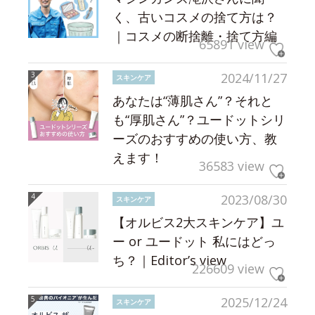
く、古いコスメの捨て方は？
｜コスメの断捨離・捨て方編
65891 view
2024/11/27
スキンケア
あなたは“薄肌さん”？それと
も“厚肌さん”？ユードットシリ
ーズのおすすめの使い方、教
えます！
36583 view
2023/08/30
スキンケア
【オルビス2大スキンケア】ユ
ー or ユードット 私にはどっ
ち？｜Editor’s view
226609 view
2025/12/24
スキンケア