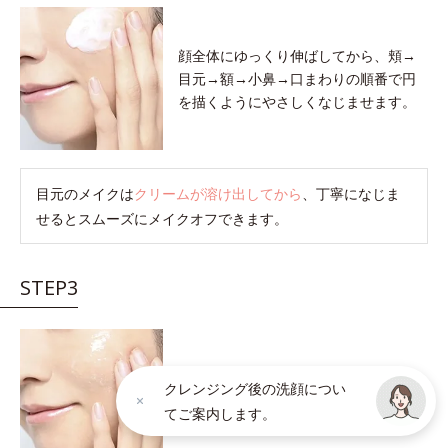
顔全体にゆっくり伸ばしてから、頬→
目元→額→小鼻→口まわりの順番で円
を描くようにやさしくなじませます。
目元のメイクは
クリームが溶け出してから
、丁寧になじま
せるとスムーズにメイクオフできます。
STEP3
クリームが肌の上でメイク汚れを巻き
クレンジング後の洗顔につい
こむと軽い感触に変わります。
感触が
てご案内します。
軽くなったら洗い流しのサインです。