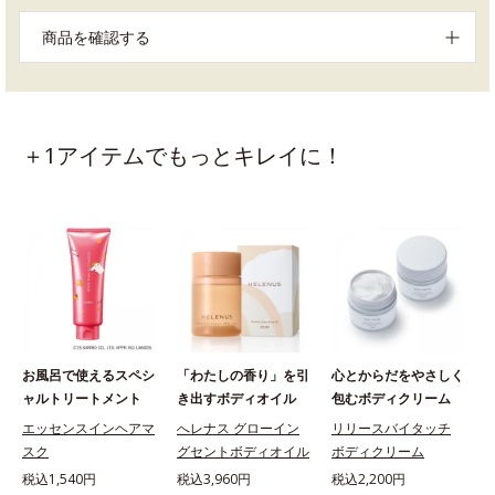
商品を確認する
＋1アイテムでもっとキレイに！
お風呂で使えるスペシ
「わたしの香り」を引
心とからだをやさしく
ャルトリートメント
き出すボディオイル
包むボディクリーム
エッセンスインヘアマ
へレナス グローイン
リリースバイタッチ
スク
グセントボディオイル
ボディクリーム
税込1,540円
税込3,960円
税込2,200円