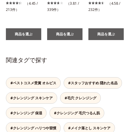
（4.45 /
（3.81 /
（4.58 /
1
213件）
339件）
232件）
商品を選ぶ
商品を選ぶ
商品を選ぶ
関連タグで探す
#ベストコスメ受賞 オルビス
#スタッフおすすめ 隠れた名品
#クレンジング スキンケア
#毛穴 クレンジング
#クレンジング 保湿
#クレンジング 毛穴つるん肌
#クレンジング ハリつや習慣
#メイク落とし スキンケア