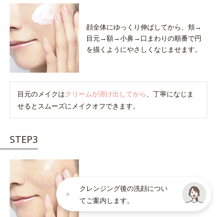
顔全体にゆっくり伸ばしてから、頬→
目元→額→小鼻→口まわりの順番で円
を描くようにやさしくなじませます。
目元のメイクは
クリームが溶け出してから
、丁寧になじま
せるとスムーズにメイクオフできます。
STEP3
クリームが肌の上でメイク汚れを巻き
クレンジング後の洗顔につい
こむと軽い感触に変わります。
感触が
てご案内します。
軽くなったら洗い流しのサインです。