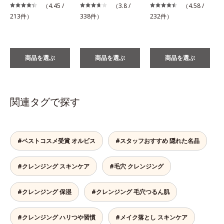
（4.45 /
（3.8 /
（4.58 /
1
213件）
338件）
232件）
商品を選ぶ
商品を選ぶ
商品を選ぶ
関連タグで探す
#ベストコスメ受賞 オルビス
#スタッフおすすめ 隠れた名品
#クレンジング スキンケア
#毛穴 クレンジング
#クレンジング 保湿
#クレンジング 毛穴つるん肌
#クレンジング ハリつや習慣
#メイク落とし スキンケア