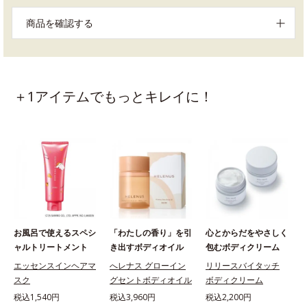
商品を確認する
＋1アイテムでもっとキレイに！
お風呂で使えるスペシ
「わたしの香り」を引
心とからだをやさしく
ャルトリートメント
き出すボディオイル
包むボディクリーム
エッセンスインヘアマ
へレナス グローイン
リリースバイタッチ
スク
グセントボディオイル
ボディクリーム
税込1,540円
税込3,960円
税込2,200円