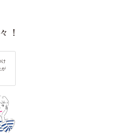
々！
つけ
上が