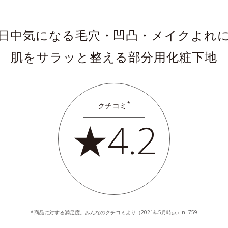
日中気になる毛穴・凹凸・メイクよれ
肌をサラッと整える部分用化粧下地
*
クチコミ
★4.2
商品に対する満足度。みんなのクチコミより（2021年5月時点）n=759