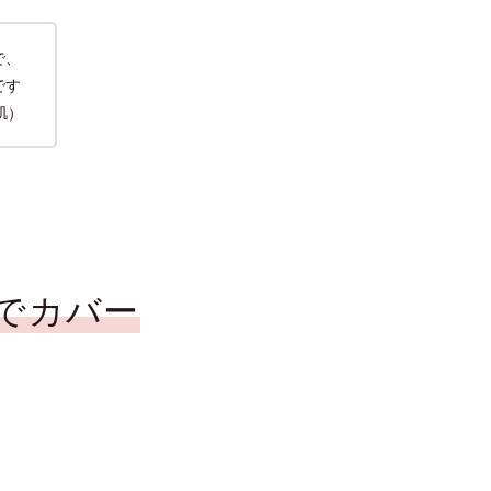
で、
です
肌）
でカバー