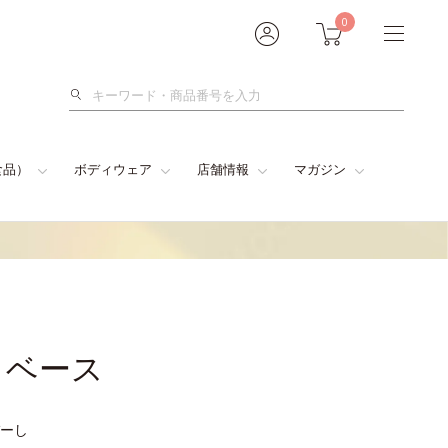
0
検
索
食品）
ボディウェア
店舗情報
マガジン
トベース
ーし