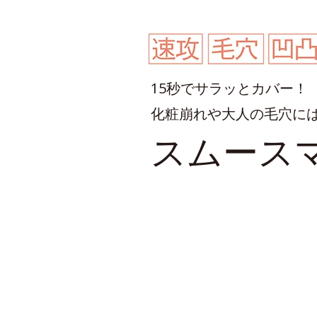
15秒でサラッとカバー！
化粧崩れや⼤⼈の⽑⽳に
スムース