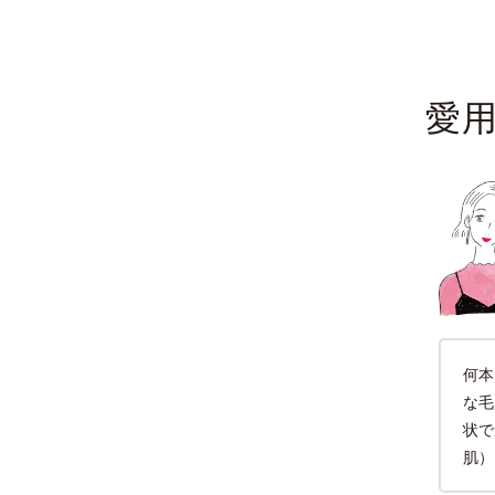
愛
何本
な毛
状で
肌）