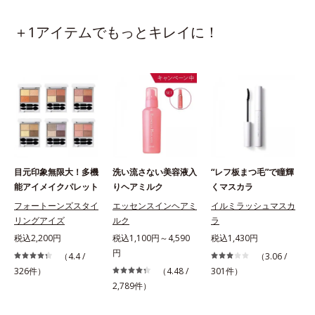
＋1アイテムでもっとキレイに！
目元印象無限大！多機
洗い流さない美容液入
“レフ板まつ毛”で瞳輝
能アイメイクパレット
りヘアミルク
くマスカラ
フォートーンズスタイ
エッセンスインヘアミ
イルミラッシュマスカ
リングアイズ
ルク
ラ
税込2,200円
税込1,100円～4,590
税込1,430円
円
（4.4 /
（3.06 /
326件）
（4.48 /
301件）
2,789件）