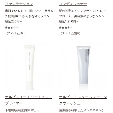
ベーター(*8)」を配合。そして、従
ファンデーション
コンディショナー
し、くずれ＆テカリを防いでサラサ
来から配合している美白有効成分
ラ肌が長時間続きます。パウダータ
素肌でいるより、肌にいい。摩擦＆
髪の初期エイジングサイン(*1)にア
「トラネキサム酸」を配合しまし
イプながら、SPF50+・PA++++。パ
外的刺激(*1)から肌を守るファンデ
プローチ。美容液のようなシャンプ
た。さらに、シリーズ共通の美容成
ウダーならではの軽いつけごこち
ーション。肌荒れやニキビがある
税込220円～
ー＆コンディショナーで触れていた
税込1,210円～
分(*7)「GLルートブースター(*9)」
で、日焼け止めが苦手な方にもおす
と、ファンデーションを塗っていい
くなるうるツヤ髪へ。「髪のうねり
を配合することで、肌のふっくら感
すめです。水や汗に強いスーパーウ
か悩むもの。とはいえ、素肌のまま
が気になる」「乾燥してパサつく」
や透明感を叶えます。美白ケアしな
（2.95 /
20
件）
（3.56 /
359
件）
ォータープルーフ(*4)だから、レジ
では紫外線など外的刺激(*1)をダイ
「なんとなくまとまらない」といっ
がら多角的なエイジングケアが叶う
ャーにも大活躍してくれます。*1
レクトに受けやすい状態です。肌荒
た髪の初期エイジングサイン(*1)に
シリーズに。3ステップで上向き
シリカ、セルロース、窒化ホウ素配
れしやすい、ニキビができやすい人
アプローチする、オルビスのモイス
(*10)のハリと透明感を。効果的な
合＝セミマット肌を叶える球状と板
こそ、肌負担が少ない低刺激設計の
トセラムシリーズ。まるでスキンケ
シナジー設計で、あなたのエイジン
状の粉体*2 シリカ6種類、セルロー
ファンデーションで守るのがベス
アアイテムのように美容液成分(*2)
グケアを応援します。*1 メラニン
ス*3 シリカ配合＝皮脂を吸着する
ト。「クリアフル エッセンス カバ
を6つも配合。保水してうるおいを
の生成を抑え、シミ・ソバカスを防
粉体*4 化粧持ち性能
ー ファンデーション」は紫外線吸
逃さない成分と、深く浸透してうる
ぐ（ウォッシュ除く）*2 オルビス
収剤不使用のうえ、敏感肌対象パッ
おいで満たす成分で、髪も地肌も贅
内スキンケアシリーズの保湿力*3
チテスト済(*2)、ノンコメドジェニ
沢にケアします。さらにうるおいを
年齢に応じたお手入れのこと*4 う
ックテスト済(*3)で、とことん肌の
行き渡らせる浸透力と、うるおいを
るおいによる*5 乾燥、ハリ・ツヤ
ことを考えた設計。さらに美容成分
キープする保水力を誇る新技術を採
のなさ*6 乾燥による*7 保湿成分*8
に包まれた水分保持力の高い粉体や
用。髪のうねりを抑え、スタイリン
ロニセラカエルレア果汁、ノバラエ
オルビスユー トリートメント
オルビス ミスター フォーミン
和漢植物由来成分をはじめとした、
グのしやすい、ずっと触れていたく
キス配合＝うるおいを与えハリと透
プライマー
グウォッシュ
肌をいたわる保湿成分をたっぷり配
なるうるツヤ髪へと導きます。ヒノ
明感に満ちた肌へ導く保湿成分*9
下地×美容液効果×UVカット
清潔感を科学したメンズスキンケ
合しました。肌にやさしいだけでな
キ、ラベンダー、ゼラニウムによる
メマツヨイグサ抽出液、スイカズラ