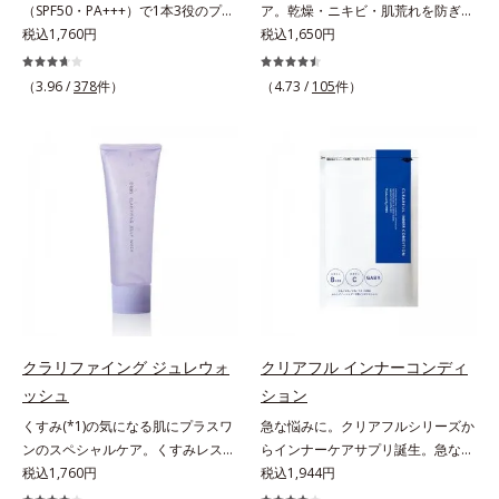
（SPF50・PA+++）で1本3役のプラ
ア。乾燥・ニキビ・肌荒れを防ぎハ
く、毛穴や凸凹、赤みをカバーし
リフレッシュアロマの香りで、バス
エキス配合＝角層のすみずみまで水
イマー。凹凸をつるんとなめらかに
税込1,760円
リ・ツヤのある、好印象な清潔透明
税込1,650円
て、自然な陶器肌を叶えます。*1
ルームがここちよいリラックス空間
分・油分を保ち、ハリ・ツヤを与え
(*1)整え、化粧ノリUPの高機能化粧
肌(*1)へ。オルビス ミスターは、男
乾燥など*2 すべての人に皮膚刺激
に。*1 うねり、パサつき*2 保湿成
る保湿成分*10 気持ちのこと各商品
下地。“塗るたび高まる、素肌の美
性の清潔感、爽やかさ、若々しさの
がおきないというわけではありませ
（3.96 /
378
件）
分
（4.73 /
105
件）
の詳しい情報は商品ページをご覧く
しさ” 肌本来の美しさを引き出す
印象を科学的に検証し、ポジティブ
ん*3 すべての人にコメド（ニキビ
ださい。・BEAUTY夏祭りは、こち
『オルビスユー』発想で、乾燥によ
な光（＝ツヤ）が男性の印象に重要
のもと）ができないというわけでは
ら
る小ジワをカバーしてハリ肌に整え
であること(*2)を業界で初めて発見
ありません。
る高機能化粧下地毛穴や小ジワの凹
(*3)。ニキビ・肌荒れ予防有効成分
凸をつるんとなめらかに(*1)。スキ
と保湿成分を新たに配合。これまで
ンケア発想の化粧下地です。保湿成
の乾燥・テカリへのケアはそのまま
分が肌全層(*2)に働きかけて、肌の
に、肌荒れ・ニキビ予防など“今”の
うるおいをグンとアップ＆リッチな
肌悩みに応え、“未来”を見据えて好
クリームのようにぴたっと密着。乾
印象の鍵となるハリ・ツヤへもアプ
燥による小ジワを目立たなく(*1)
ローチする進化を遂げました。うる
し、つるんとしたハリ肌に仕上げま
おいを逃しやすい男性肌に着目し、
す。むやみに隠すのではなくふわり
アイテム同士をなじみやすくする
クラリファイング ジュレウォ
クリアフル インナーコンディ
と光を拡散させ、メイク×スキンケ
「うるおいコネクト設計」を採用。
ッシュ
ション
アのW効果で軽やかな美肌を印象づ
8アイテム分の機能を3ステップに集
くすみ(*1)の気になる肌にプラスワ
急な悩みに。クリアフルシリーズか
けます。紫外線吸収剤フリーなのに
約し、よりシンプルなお手入れで、
ンのスペシャルケア。くすみレスの
らインナーケアサプリ誕生。急な悩
高SPF値、さらにスキンプロテクト
ハリ・ツヤのある好印象な清潔透明
輝くような素肌へ。肌表面の余分な
税込1,760円
みに。ケアに行き詰まったすべての
税込1,944円
複合成分(*3)が、ブルーライト、紫
肌(*1)へ導きます。*1 うるおいによ
角層を落として、くすみ(*1)レスな
女性に送る、「クリアフルシリー