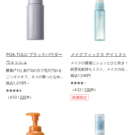
による唇の乾燥を防ぐため、一部の
らに毛髪保護成分がダメージを受け
やかな肌に導きます。*1 ポーラ化
色素に特殊コーティング処理(*4)を
ている部位に吸着して、キューティ
成独自の（Ｃ１２－２０）アルキル
施し、さらに3種のうるおい・保護
クル表面をリペア。髪の内外にアプ
グルコシド（保湿）で形成するミセ
成分(*5)も配合。しっとり感をキー
ローチして、乾燥などの外的刺激か
ルから、汚れをはね返す水の膜をつ
プし、ぷるんとした唇に。さっとひ
ら守り抜き、ダメージ(*2)を立て直
くる技術が日本初（2024年12月時
と塗りするだけで、くすみやすい大
し(*3)ます。お風呂でシャンプー後
点、J－GLOBALによる自社調べ）
人の肌に血色感を与え、唇を自然に
に適量を髪になじませ、置き時間は
*2 オルビス内でかつてないオイル
美しく彩る色設計です。*1 メイク
0秒。なじませてすぐに洗い流す手
クレンジングのこと*3 ポーラ化成
効果による*2 水添ポリイソブテン
軽さで、毛先までするんっとまとま
独自の（Ｃ１２－２０）アルキルグ
POA-TULU ブラックパウダー
メイクフィックス デイミスト
*3 色みのこと*4 トリエトキシカプ
る、まるでサロン帰りのようなうる
ルコシド（保湿）で形成するミセル
ウォッシュ
メイクの最後にシュッとひと吹き！
リリルシラン配合＝保湿成分*5 ス
おうツヤ髪を叶えます。*1 毛髪補
*4 炭酸ジカプリリル*5 乾燥や汚れ
鉄壁化粧持ちミスト。メイクの仕上
酵素(*1)と炭(*2)の力で毛穴汚れを
クワラン、ヒアルロン酸Na、加水
修成分（イソステアリン酸、イソス
による*6 キメの乱れによる＜使用
げにシュッとひと吹き。肌とメイク
税込1,540円
ごっそりオフ。キメの整ったなめら
分解コラーゲン
テアロイル加水分解コラーゲン、イ
量目安＞適量＜使用ステップ＞オル
の密着感をピタッと高め、メイクく
か肌へ。酵素(*1)と炭(*2)の力で毛
税込1,270円～
ソステアロイル加水分解シルク、ス
ビス ザ クレンジング オイル ⇒
ずれを防ぎ、化粧持ちをアップさせ
穴汚れをしっかり落とす、パウダー
（4.22 /
100
件）
フィンゴ糖脂質、トコフェロール、
洗顔料 ⇒ 化粧水 ⇒ 保湿液
るミストタイプの化粧水です。くず
タイプの酵素洗顔料です。皮脂やた
（4.53 /
235
件）
グリセリン、糖脂質、BG、イソス
※W洗顔が必要です＜使用方法＞1.
数量限定
れ防止成分(*1)を含む層と美容成分
んぱく質と汚れが溜まって角栓にな
テアリン酸、イソステアロイル加水
適量（2プッシュ程度）をとり、手
(*2)を含む水層の2層タイプ。よく
ると、毛穴に詰まって毛穴の開き＆
分解コラーゲン、イソステアロイル
のひら全体にさっと広げます。2.肌
振って混ぜると、美容成分がくずれ
目立ちの原因に。普段の洗顔(*3)で
加水分解シルク、スフィンゴ糖脂
の上で軽くらせんを描くように、メ
防止成分を包み込み、メイクの上に
は落としにくい汚れは、酵素洗顔料
質、トコフェロール、グリセリン、
イクとよくなじませます。※落ちに
ピタッと密着。くずれ防止成分が
で落としましょう。3種の酵素がた
ヒアルロン酸ヒドロキシプロピルト
くいメイクを落とす際は、乾いた手
汗・水・皮脂をはじきながら、美容
んぱく質や皮脂を溶かして分解。炭