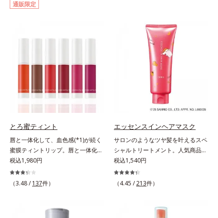
通販限定
イクはもちろん毛穴悩みも取り去
ー。ふんわり軽いつけごこちながら
り、一瞬で気持ちのいい素肌へ。ス
美肌質感を叶えます。さらに花粉や
キンケア0番目に、かつてないクレ
ちり・ホコリ、紫外線などの外的刺
ンジング(*2)をご用意しました。ポ
激から肌をガードします。スキンケ
ーラ化成は独自の先端研究により、
ア後にこれひとつでライトメイク効
ナノバブルよりも小さい超微粒子
果。クレンジング不要で、紫外線吸
(*3)をクレンジングに搭載すること
収剤やグリセリン、パラベンもフリ
に成功。毛穴よりはるかに小さい超
ー処方。肌を休ませたい日、リモー
微粒子とオイルが肌と汚れの間に入
トワークの時、近所へちょこっとお
り込み、小さくばらけて肌表面にう
出かけする時など、しっかりメイク
るおいベールを形成。これにより、
は負担に感じる日におすすめです。
洗い流した瞬間に汚れが肌に再付着
とろ蜜ティント
エッセンスインヘアマスク
することを防止し、細かい毛穴汚れ
唇と一体化して、血色感(*1)が続く
サロンのようなツヤ髪を叶えるスペ
をごっそりするん！角栓溶解オイル
蜜膜ティントリップ。唇と一体化し
シャルトリートメント。人気商品
(*4)が詰まりや黒ずみも溶かして、
て色落ちしにくいティント処方とう
税込1,980円
「エッセンスインヘアミルク」と同
税込1,540円
毛穴の目立ちにくいすべすべ肌に洗
るおいを両立した、ティントリップ
じシリーズの、お風呂で美しいツヤ
い上げます。大人肌のためのくすみ
です。色が長時間唇に密着するオイ
髪を叶えるスペシャルヘアマスクで
(*5)を晴らすアプローチによって圧
（3.48 /
137
件）
（4.45 /
213
件）
ル(*2)配合だから色落ちしにくく、
す。シャンプー後のまっさらな髪の
巻の洗浄力と保湿力を叶え、毛穴目
果物の蜜を凝縮したような(*3)みず
内部の通り道を押し広げて、毛髪補
立ち(*6)や乾燥によるくすみをケア
みずしい発色が続きます。また色素
修成分(*1)が髪の内部まで浸透。さ
し、毎日のメイクが楽しくなる晴れ