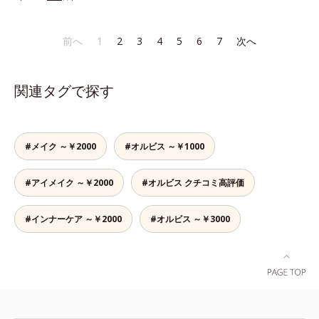
なラインも自由自在。難しいテクニ
みには、スカルプ リファイニング
角層肥厚や乾燥などによる*2 汚れ
ックなしで、目元に自然な陰影をプ
シリーズを！髪と地肌をエイジング
を除去することで健やかな肌を保
ラスできます。アイラインを描いた
ケア(*1)する、オルビスの頭皮ケア
ち、うるおいを保つことで肌を整え
前へ
1
2
3
4
5
6
7
次へ
後に、後ろに付いているチップでま
シリーズです。地肌と髪をすこやか
ること*3 加水分解コンキオリン*4
つ毛の間を埋めるようにぼかせば、
に保つ「3Dプロテクト成分(*2)」
ヒアルロン酸Na
ぱっちりと際立つナチュラルな目元
と、うるおったツヤ髪に導く「ブレ
関連タグで探す
が完成します。汗や涙、皮脂にも強
ンドボタニカルエキス(*2)」を配
く、美しい仕上がりを長時間キー
合。艶やかな、ふんわりボリューム
プ。目元ケア成分(*)で目元の負担も
美髪へ導きます。翌朝の手ぐしで納
軽減します。※中身を取り替えられ
得できる、褒められ髪をご体感くだ
#メイク ～￥2000
#オルビス ～￥1000
るリフィルをご用意しています。*
さい。*1 年齢に応じたお手入れの
パンテノール配合＝保湿成分
こと *2 保湿成分
#アイメイク ～￥2000
#オルビス クチコミ高評価
#インナーケア ～￥2000
#オルビス ～￥3000