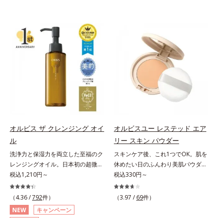
オルビス ザ クレンジング オイ
オルビスユー レステッド エア
ル
リー スキン パウダー
洗浄力と保湿力を両立した至福のク
スキンケア後、これ1つでOK。肌を
レンジングオイル。日本初の超微粒
休めたい日のふんわり美肌パウダ
子技術(*1)が毛穴奥の微細な汚れに
税込1,210円～
ー。ふんわり美肌が叶う、うるおい
税込330円～
アプローチ。圧倒的な洗浄力と毛穴
パウダーです。3色の光を操るパウ
悩みに着目したクレンジングオイル
ダーがツヤと透明感を演出。ソフト
（4.36 /
792
件）
（3.97 /
69
件）
です。日本初・超微粒子技術(*1)
フォーカス効果で肌のアラや影をぼ
NEW
キャンペーン
で、さっと塗り広げるだけで濃いメ
かし、毛穴やくすみもサラッとカバ