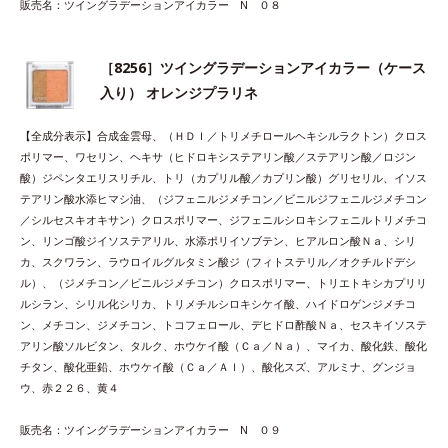
販売名：ツイングラデーションアイカラー N ０８
［8256］ツイングラデーションアイカラー（ケース
入り） オレンジプラリネ
【全成分表示】合成金雲母、（ＨＤＩ／トリメチロールヘキシルラクトン）クロス
ポリマー、ワセリン、ヘキサ（ヒドロキシステアリン酸／ステアリン酸／ロジン
酸）ジペンタエリスリチル、トリ（カプリル酸／カプリン酸）グリセリル、イソス
テアリン酸水添ヒマシ油、（ジフェニルジメチコン／ビニルジフェニルジメチコン
／シルセスキオキサン）クロスポリマー、ジフェニルシロキシフェニルトリメチコ
ン、リンゴ酸ジイソステアリル、水添ポリイソブテン、ヒアルロン酸Ｎａ、シリ
カ、スクワラン、ラウロイルグルタミン酸ジ（フィトステリル／オクチルドデシ
ル）、（ジメチコン／ビニルジメチコン）クロスポリマー、トリエトキシカプリリ
ルシラン、シリル化シリカ、トリメチルシロキシケイ酸、ハイドロゲンジメチコ
ン、メチコン、ジメチコン、トコフェロール、デヒドロ酢酸Ｎａ、セスキイソステ
アリン酸ソルビタン、タルク、ホウケイ酸（Ｃａ／Ｎａ）、マイカ、酸化鉄、酸化
チタン、酸化亜鉛、ホウケイ酸（Ｃａ／Ａｌ）、酸化スズ、アルミナ、グンジョ
ウ、赤２２６、黄４
販売名：ツイングラデーションアイカラー N ０９