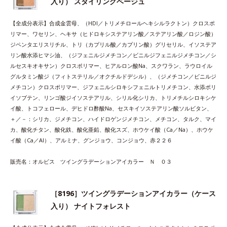
入り） スタイリングベージュ
【全成分表示】合成金雲母、（HDI／トリメチロールヘキシルラクトン）クロスポ
リマー、ワセリン、ヘキサ（ヒドロキシステアリン酸／ステアリン酸／ロジン酸）
ジペンタエリスリチル、トリ（カプリル酸／カプリン酸）グリセリル、イソステア
リン酸水添ヒマシ油、（ジフェニルジメチコン／ビニルジフェニルジメチコン／シ
ルセスキオキサン）クロスポリマー、ヒアルロン酸Na、スクワラン、ラウロイル
グルタミン酸ジ（フィトステリル／オクチルドデシル）、（ジメチコン／ビニルジ
メチコン）クロスポリマー、ジフェニルシロキシフェニルトリメチコン、水添ポリ
イソブテン、リンゴ酸ジイソステアリル、シリル化シリカ、トリメチルシロキシケ
イ酸、トコフェロール、デヒドロ酢酸Na、セスキイソステアリン酸ソルビタン、
＋／－：シリカ、ジメチコン、ハイドロゲンジメチコン、メチコン、タルク、マイ
カ、酸化チタン、酸化鉄、酸化亜鉛、酸化スズ、ホウケイ酸（Ca／Na）、ホウケ
イ酸（Ca／Al）、アルミナ、グンジョウ、コンジョウ、赤２２６
販売名：オルビス ツイングラデーションアイカラー Ｎ ０３
［8196］ツイングラデーションアイカラー（ケース
入り） ナイトフォレスト