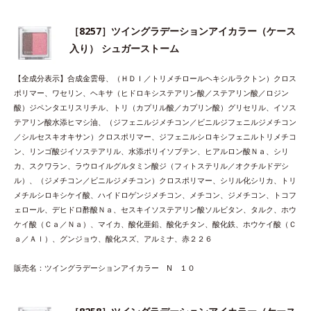
［8257］ツイングラデーションアイカラー（ケース
入り） シュガーストーム
【全成分表示】合成金雲母、（ＨＤＩ／トリメチロールヘキシルラクトン）クロス
ポリマー、ワセリン、ヘキサ（ヒドロキシステアリン酸／ステアリン酸／ロジン
酸）ジペンタエリスリチル、トリ（カプリル酸／カプリン酸）グリセリル、イソス
テアリン酸水添ヒマシ油、（ジフェニルジメチコン／ビニルジフェニルジメチコン
／シルセスキオキサン）クロスポリマー、ジフェニルシロキシフェニルトリメチコ
ン、リンゴ酸ジイソステアリル、水添ポリイソブテン、ヒアルロン酸Ｎａ、シリ
カ、スクワラン、ラウロイルグルタミン酸ジ（フィトステリル／オクチルドデシ
ル）、（ジメチコン／ビニルジメチコン）クロスポリマー、シリル化シリカ、トリ
メチルシロキシケイ酸、ハイドロゲンジメチコン、メチコン、ジメチコン、トコフ
ェロール、デヒドロ酢酸Ｎａ、セスキイソステアリン酸ソルビタン、タルク、ホウ
ケイ酸（Ｃａ／Ｎａ）、マイカ、酸化亜鉛、酸化チタン、酸化鉄、ホウケイ酸（Ｃ
ａ／Ａｌ）、グンジョウ、酸化スズ、アルミナ、赤２２６
販売名：ツイングラデーションアイカラー N １０