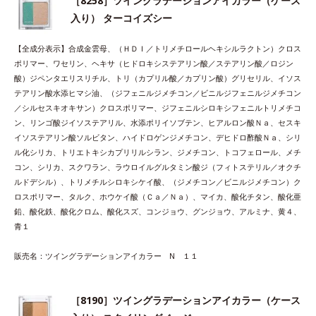
［8258］ツイングラデーションアイカラー（ケース
入り） ターコイズシー
【全成分表示】合成金雲母、（ＨＤＩ／トリメチロールヘキシルラクトン）クロス
ポリマー、ワセリン、ヘキサ（ヒドロキシステアリン酸／ステアリン酸／ロジン
酸）ジペンタエリスリチル、トリ（カプリル酸／カプリン酸）グリセリル、イソス
テアリン酸水添ヒマシ油、（ジフェニルジメチコン／ビニルジフェニルジメチコン
／シルセスキオキサン）クロスポリマー、ジフェニルシロキシフェニルトリメチコ
ン、リンゴ酸ジイソステアリル、水添ポリイソブテン、ヒアルロン酸Ｎａ、セスキ
イソステアリン酸ソルビタン、ハイドロゲンジメチコン、デヒドロ酢酸Ｎａ、シリ
ル化シリカ、トリエトキシカプリリルシラン、ジメチコン、トコフェロール、メチ
コン、シリカ、スクワラン、ラウロイルグルタミン酸ジ（フィトステリル／オクチ
ルドデシル）、トリメチルシロキシケイ酸、（ジメチコン／ビニルジメチコン）ク
ロスポリマー、タルク、ホウケイ酸（Ｃａ／Ｎａ）、マイカ、酸化チタン、酸化亜
鉛、酸化鉄、酸化クロム、酸化スズ、コンジョウ、グンジョウ、アルミナ、黄４、
青１
販売名：ツイングラデーションアイカラー N １１
［8190］ツイングラデーションアイカラー（ケース