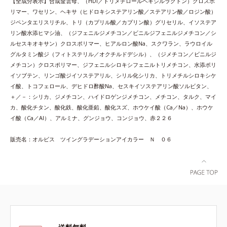
【全成分表示】合成金雲母、（HDI／トリメチロールヘキシルラクトン）クロスポ
リマー、ワセリン、ヘキサ（ヒドロキシステアリン酸／ステアリン酸／ロジン酸）
ジペンタエリスリチル、トリ（カプリル酸／カプリン酸）グリセリル、イソステア
リン酸水添ヒマシ油、（ジフェニルジメチコン／ビニルジフェニルジメチコン／シ
ルセスキオキサン）クロスポリマー、ヒアルロン酸Na、スクワラン、ラウロイル
グルタミン酸ジ（フィトステリル／オクチルドデシル）、（ジメチコン／ビニルジ
メチコン）クロスポリマー、ジフェニルシロキシフェニルトリメチコン、水添ポリ
イソブテン、リンゴ酸ジイソステアリル、シリル化シリカ、トリメチルシロキシケ
イ酸、トコフェロール、デヒドロ酢酸Na、セスキイソステアリン酸ソルビタン、
＋／－：シリカ、ジメチコン、ハイドロゲンジメチコン、メチコン、タルク、マイ
カ、酸化チタン、酸化鉄、酸化亜鉛、酸化スズ、ホウケイ酸（Ca／Na）、ホウケ
イ酸（Ca／Al）、アルミナ、グンジョウ、コンジョウ、赤２２６
販売名：オルビス ツイングラデーションアイカラー Ｎ ０６