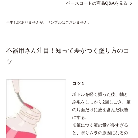
ベースコートの商品Q&Aを見る
色処方*2＝見たままの発色が叶う処方 ●ネイルプロテクト処方*3
＝爪を守りつつ、ケアする処方 ●6種のネイルケア成分*4配合＝保
湿成分
※申し訳ありませんが、サンプルはございません。
*1 アクリル酸アルキルコポリマー
*2 ジメチコン、ステアロイルグルタミン酸2Na、水酸化Al
*3 イソ酪酸酢酸スクロース、トリ（カプリル酸／カプリン酸）グリ
セリル、マスチック樹脂
*4 マンダリンオレンジ果皮エキス、セイヨウミザクラ果実エキス、
不器用さん注目！知って差がつく塗り方のコ
レモングラス葉／茎エキス、ブドウ葉エキス、センチフォリアバラ
ツ
花エキス、カミツレ花エキス
コツ１
ボトルを軽く振った後、軸と
刷毛をしっかり2回しごき、筆
の片面だけに液を含んだ状態
にする。
※筆につく液の量が多すぎる
と、塗りムラの原因になるの