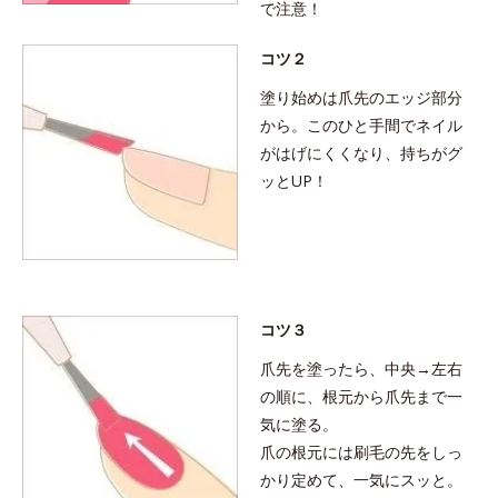
で注意！
コツ２
塗り始めは爪先のエッジ部分
から。このひと手間でネイル
がはげにくくなり、持ちがグ
ッとUP！
コツ３
爪先を塗ったら、中央→左右
の順に、根元から爪先まで一
気に塗る。
爪の根元には刷毛の先をしっ
かり定めて、一気にスッと。