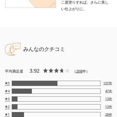
二度塗りすれば、さらに美し
い仕上がりに。
みんなのクチコミ
3.92
平均満足度
（
208
件）
5
107
件
4
47
件
3
13
件
2
13
件
1
28
件