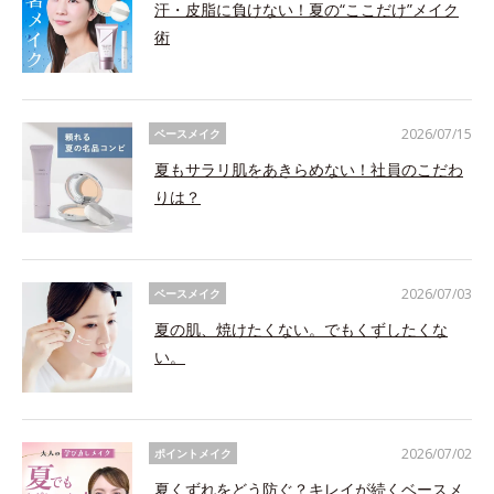
汗・皮脂に負けない！夏の“ここだけ”メイク
術
2026/07/15
ベースメイク
夏もサラリ肌をあきらめない！社員のこだわ
りは？
2026/07/03
ベースメイク
夏の肌、焼けたくない。でもくずしたくな
い。
2026/07/02
ポイントメイク
夏くずれをどう防ぐ？キレイが続くベースメ