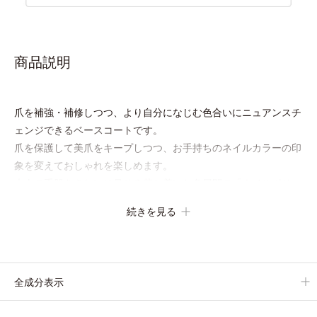
商品説明
爪を補強・補修しつつ、より自分になじむ色合いにニュアンスチ
ェンジできるベースコートです。
爪を保護して美爪をキープしつつ、お手持ちのネイルカラーの印
象を変えておしゃれを楽しめます。
大人の手肌をきれいに見せる落ち着いた色展開の「
ネイルポリッ
シュ
」、質感によって異なる魅力を楽しめる「
トップコート
」と
続きを見る
組み合わせることで、いろいろな表情のネイルが楽しめます。
全成分表示
●無香料 ●酸化しやすい油分不使用 ●アセトンフリー
●ネイルラスティング処方*1＝持続性を向上させる処方 ●クリア発