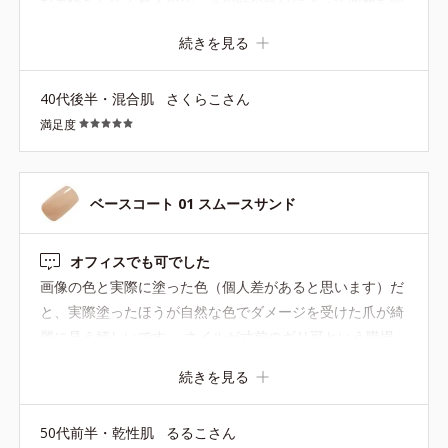
な表情をしてくれるので、その時の気分によって回数を変
えてます。 塗りやすく、すぐ乾くのもとてもいいです。
続きを見る
高くなってしまって、前より色んな色を試せなくなってし
まいましたが、オルビスさんのものだと安心して使えま
40代後半・混合肌
さくらこさん
す。
満足度
ベースコート 01 スムースサンド
オフィスでも可でした
画像の色と実際に塗った色（個人差があると思います）だ
と、実際塗ったほうが自然な色でダメージを受けた爪が綺
麗に見え嬉しいです。 ネイルが寸前のギリ可という職場
業務内容が爪ダメージを受ける事多々で ほぼ深爪ですが、
続きを見る
それでも綺麗に見えて嬉しいです。爪補強剤と合わせて使
用し深爪から抜け出したい
50代前半・乾性肌
るるこさん