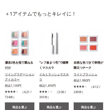
＋1アイテムでもっとキレイに！
濃淡2色を指で重ねる
“レフ板まつ毛”で瞳輝
自然な色づきで表情が
だけ
くマスカラ
際立つチーク
ツイングラデーション
イルミラッシュマスカ
ライトブラッシュ
アイカラー
ラ
税込1,980円
税込1,100円
税込1,430円
（4.12 /
（4.21 /
（3.06 /
245件）
734件）
301件）
商品を選ぶ
商品を選ぶ
商品を選ぶ