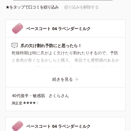
★を
タップ
で口コミを絞り込み
絞り込みを解除する
ベースコート 04 ラベンダーミルク
爪の欠け割れ予防にと思ったら！
乾燥時期は特に爪がよく欠けたり割れたりするので、予防
と血色が良くなるかしらと購入。 単品でも透明感のあるか
わいいピンク寄りのラベンダー色、ふとした時に目に入る
爪を見て、思った以上に気分も上がり嬉しくなりました。
続きを見る
スムースサンドに重ねるとミルクティーみたいで、それも
かわいいです。 ただ、ベースなので単品だと2日間くらい
40代後半・敏感肌
さくらさん
しか綺麗な状態を保てないかも知れません。
満足度
ベースコート 04 ラベンダーミルク