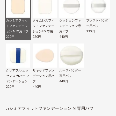
カシミアフィッ
タイムレスフィ
クッションファ
プレストパウダ
トファンデーシ
ットファンデー
ンデーション専
ー用パフ
ョン N 専用パフ
ションUV 専用パ
用パフ
330円
220円
フ
220円
440円
クリアフル エッ
リキッドファン
ルースパウダー
センス カバー フ
デーション用パ
専用パフ
ァンデーション
フ
440円
220円
440円
カシミアフィットファンデーション N 専用パフ