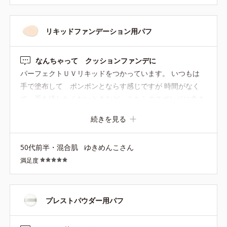
リキッドファンデーション用パフ
なんちゃって クッションファンデに
パーフェクトＵＶリキッドをつかっています。 いつもは
手で塗布して ポンポンとならす感じですが 時間がなく
て 手を汚したくないときなど こちらのスポンジに含ま
せて 頬のあたりをポンポンとしたりしてます。 カバー力
続きを見る
は 直接塗布より落ちるけど このやり方は「なんちゃっ
て クッションファンデーション」みたいで これはこれ
50代前半・混合肌
ゆきめんこさん
で 気に入っています。
満足度
プレストパウダー用パフ