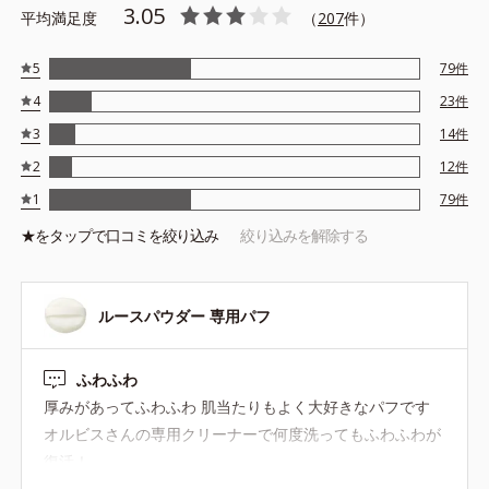
3.05
平均満足度
（
207
件）
5
79
件
4
23
件
3
14
件
2
12
件
1
79
件
★を
タップ
で口コミを絞り込み
絞り込みを解除する
ルースパウダー 専用パフ
ふわふわ
厚みがあってふわふわ 肌当たりもよく大好きなパフです
オルビスさんの専用クリーナーで何度洗ってもふわふわが
復活！