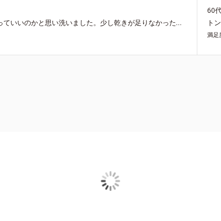
60
今回３回目です。一回目は、ずっと使ってました。洗っていいのかと思い洗いました。少し乾きが足りなかったのか、臭ってきましたので、2本目の購入に、一回目は刷毛から抜けると言うことはありませんでしたがチークをブラシする度に、頬に黒い毛が3、4本残るし匂いがなんでしょう石油のような匂いが、それで、３本目を購入しました。2本目ほど匂いませんが、やはり少し毛が抜けます。ボリュームも一回目ほどないです。残念です。
ト
満足