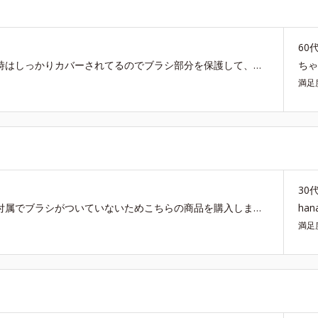
60
柔らかいのに、しっかりしてて、その上、使用しない時はしっかりカバーされてるのでブラシ部分を保護して、ブラシがずっとまっすぐ❣️ とても使い心地も良くて、私にとって最高に完璧なブラシです。
ち
満足
30
ライトブラッシュのチークを普段使用していますが、付属でブラシがついていないためこちらの商品を購入しました。 キャップ付きでブラシをくり出して使用するタイプですが、思っていたよりもコンパクトなためポーチに入れてもち運びにも便利です。 こちらのブラシを使うとふわっと自然にチークを顔にのせることができます。 肌に触れたときにチクチクした感じもないので、そこもポイントが高く買ってよかった商品の一つです◎
ha
満足