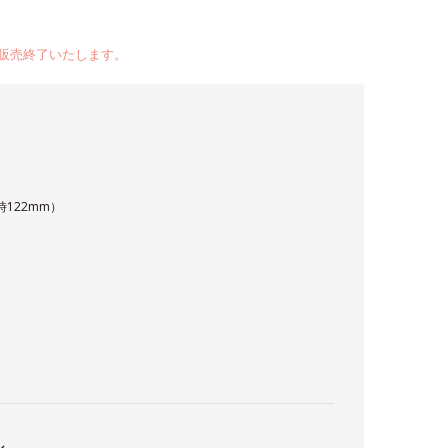
販売終了いたします。
時122mm）
シ