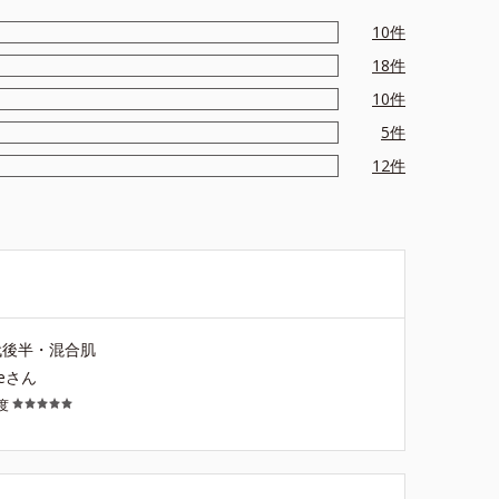
10
件
18
件
10
件
5
件
12
件
代後半・混合肌
teさん
度