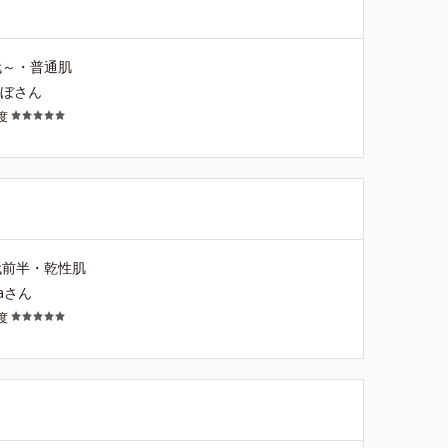
代～・普通肌
ゃぼさん
度
代前半・乾性肌
naさん
度