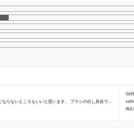
50
コンパクトで収納しやすいし、ブラシが出しっぱなしにならないところもいいと思います。 ブラシの出し具合で硬めにも柔らかめにも使えるのが便利です。 それにしても、いろんなブラシがあったのにどうしてこれだけになってしまったんでしょうか。これだけではちょっと・・・。
set
満足