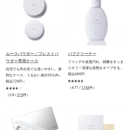
にお使いいただけます。
ト加工。肌に直接金属が触れないよ
うに配慮しました。
ルースパウダー／プレストパ
パフクリーナー
ウダー専用ケース
ファンデや皮脂汚れ、雑菌をすっき
りオフ！清潔な状態をキープするパ
自宅でも外出先でも使いやすい、便
フ専用のクリーナー。パフの汚れを
税込660円
利なケース。うるおい成分50％内包
1度洗いでしっかり落とすクリーナ
で、自然にくすみのない透明美肌を
税込726円～
ーです。液状だからパフのすみずみ
実現する「ルースパウダー」の専用
（4.77 /
1743
件）
に行き渡り、汚れをしっかりキャッ
ケース（伸縮ネット、専用パフ付）
（3.8 /
219
件）
チ。水でサッと洗い流せるので洗剤
うるおい成分50％内包で、携帯に便
がパフに残る心配がありません。ま
利なコンパクトタイプのふわふわパ
た、ペパーミントエキスを配合。洗
ウダー「プレストパウダー」の専用
浄後も清潔な状態を保ちます。植物
ケース（便利な鏡付）※パフは別売
性洗浄成分配合。手荒れの気になる
りになります。
方にもお使いいただけます。