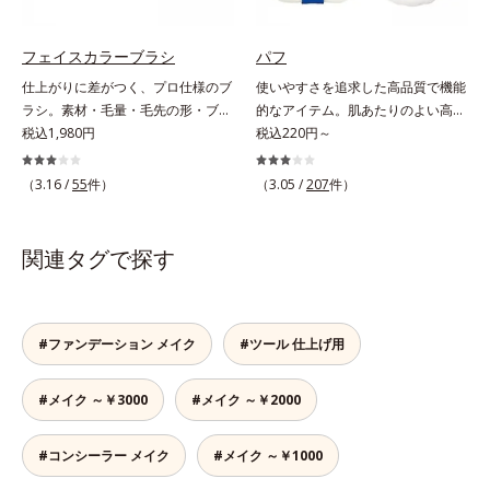
ッチします。1枚でたっぷり使える
大判サイズ（95mm×95mm）で
す。
フェイスカラーブラシ
パフ
仕上がりに差がつく、プロ仕様のブ
使いやすさを追求した高品質で機能
ラシ。素材・毛量・毛先の形・ブラ
的なアイテム。肌あたりのよい高品
シの幅、すべてにメイクしやすさを
税込1,980円
質なパフ。オルビスのすべてのリキ
税込220円～
追求。テクニックいらずで簡単にプ
ッドファンデーションにお使いいた
ロ並みの仕上がりに。機能性の高さ
だけるパフや、それぞれのファンデ
（3.16 /
55
件）
（3.05 /
207
件）
はもちろん、肌あたりのよい上質素
ーションに合わせて作られた専用の
材を使用。肌へのやさしさとフィッ
パフなど、ファンデーション、パウ
ト感を高めた設計で、思わずうっと
ダーの特性に合わせて開発された機
関連タグで探す
りするような肌触りに。驚くほどメ
能的なパフです。用途に合わせてお
イクの腕前を上達させてくれるか
選びください。■ファンデーション
ら、使った人からメイクの達人に！
一覧はこちら
#ファンデーション メイク
#ツール 仕上げ用
#メイク ～￥3000
#メイク ～￥2000
#コンシーラー メイク
#メイク ～￥1000