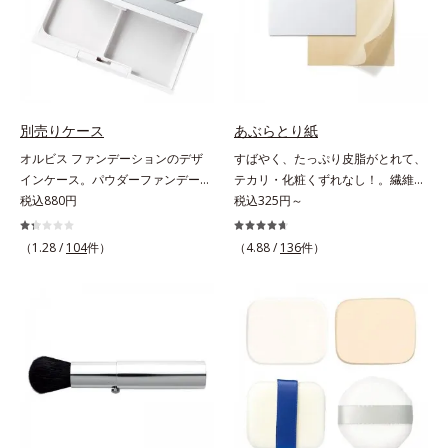
別売りケース
あぶらとり紙
オルビス ファンデーションのデザ
すばやく、たっぷり皮脂がとれて、
インケース。パウダーファンデーシ
テカリ・化粧くずれなし！。繊維の
ョンの別売りケースです。シンプル
税込880円
長い麻を使用しそれを繰り返し叩い
税込325円～
で使いやすい上品なシルバーの別売
て作り上げる、伝統の「金箔打紙製
りケースは、タイムレスフィットフ
法」。京都の舞妓さんたちに昔から
（1.28 /
104
件）
（4.88 /
136
件）
ァンデーションUV、カシミアフィ
愛用された高級あぶらとり紙と同じ
ットファンデーション N共通です。
製法で作りました。叩くほどに上が
それぞれリフィルをセットしてご使
る紙の繊維密度が、高い皮脂吸収力
用ください。
の秘密。また、繰り返し叩くことで
表面の凹凸がなくなるので、肌あた
りがやわらかに。やぶれにくく丈夫
になります。さらに「立体格子構
造」を採用し、肌にあたる表面積が
多く、たくさんの皮脂を一瞬でキャ