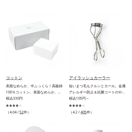
コットン
アイラッシュカーラー
表面なめらか、中ふっくら！高級綿
短いまつ毛もクルンとカール。金属
100％コットン。表面なめらか、中
アレルギー防止＆抗菌コートのやさ
ふっくら！ 高級綿100%のコットン
税込330円
しさ設計。短いまつげもクルンとカ
税込105円～
です。肌触りのなめらかさと、ふっ
ール。まぶたの丸み、目の幅を徹底
くらとしたクッション性の高さを実
研究したオリジナルフレーム。くる
（4.04 /
52
件）
（4.2 /
405
件）
現しました。世界トップレベルの安
んとキレイにカールできる、適度な
全な繊維製品の証、エコテックス(R)
弾力のシリコンゴムを採用しまし
を使用。肌への負担を軽減し、快適
た。金属アレルギー防止＆抗菌コー