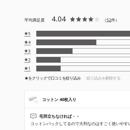
4.04
平均満足度
（
52
件）
5
4
3
2
1
★を
クリック
で口コミを絞り込み
絞り込みを解除する
コットン 40枚入り
毛羽立ちなければ・・