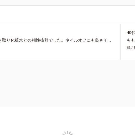
40
初めて購入しました。大判で毛羽立ちにくいので、拭き取り化粧水との相性抜群でした。ネイルオフにも良さそうです。
も
満足