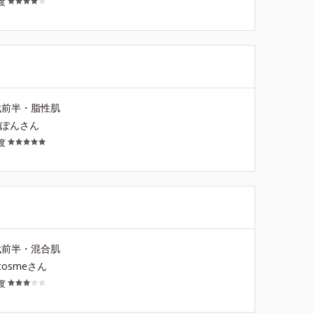
度
代前半・脂性肌
りぽんさん
度
代前半・混合肌
acosmeさん
度