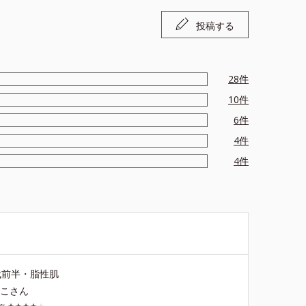
投稿する
28
件
10
件
6
件
4
件
4
件
代前半・脂性肌
っこさん