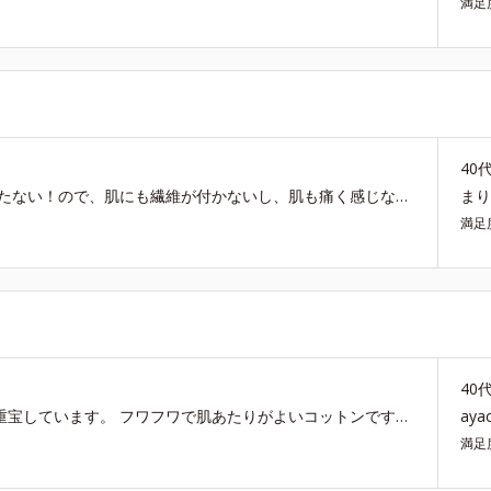
満足
40
リフレッシングスキントナーに使用してます。 毛羽立たない！ので、肌にも繊維が付かないし、肌も痛く感じないので、他のコットンはもう使っておりません。 オルビスのコットンとてもオススメです。
ま
満足
40
送料の調整などに、手軽に買えて必ず使うものなので重宝しています。 フワフワで肌あたりがよいコットンです。 ただ、毛羽立ちやすいのが難点
ay
満足