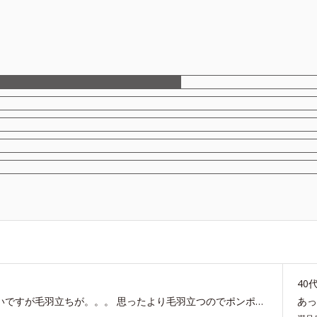
40
コットンパックしてるので大判なのはすごく使いやすいですが毛羽立ちが。。。 思ったより毛羽立つのでポンポンっと使うのがちょっと使いにくいです
あ