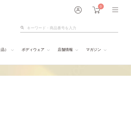
0
検
索
食品）
ボディウェア
店舗情報
マガジン