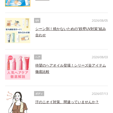
2026/08/05
UV
シーン別！焼かないための“鉄壁UV対策”組み
合わせ
2026/08/03
ヘア
待望のヘアオイル登場！シリーズ全アイテム
徹底比較
2026/07/13
ボディ
汗のニオイ対策、間違っていませんか？