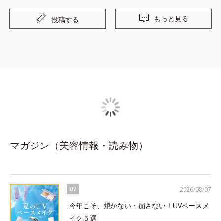
リン酸ポリグリセリル、イソステアリン酸、フェノキシエタノール
、クエン酸ナトリウム、クエン酸、精製水
もっと見る
投稿する
マガジン（美容情報・読み物）
2026/08/07
UV
今年こそ、焼かない・崩さない！UVベースメ
イク５選