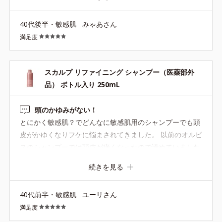
*3 角層まで
40代後半・敏感肌
みゃあさん
満足度
【ご使用方法】
洗髪後、または日常のお手入れに、髪を小分けにしながら頭皮に
つけ、指でマッサージするようにしてよくなじませてください。
スカルプ リファイニング シャンプー（医薬部外
品） ボトル入り 250mL
●無油分、無香料、無着色 ●弱酸性
頭のかゆみがない！
●3Dプロテクト成分*1=地肌と髪をすこやかに保つ保湿成分
とにかく敏感肌？でどんなに敏感肌用のシャンプーでも頭
●ブレンドボタニカルエキス*2=地肌と髪にうるおいを与える保湿成
皮がかゆくなりフケに悩まされてきました。 以前のオルビ
分
スのシャンプーでは頭皮が痒くなったので諦めていました
●ディープルートカプセル*3=浸透をサポートする保湿成分
が、こちらを購入したところ、かゆみ全然ない！！！フケ
続きを見る
が出ない！！！しかもめちゃくちゃコスパいい！！！うれ
*1=セイヨウハッカエキス、水溶性コラーゲン液、加水分解ヒアル
ロン酸
しい！！！ ずっとこの成分でお願いします…！！ 人によ
*2=ユズセラミド、ヨクイニンエキス、ゼニアオイエキス、メリッ
40代前半・敏感肌
ユーリさん
っては泡立ち足りないとかありそうですが、自分にとって
サエキス
満足度
は頭皮のかゆみがなくてこのお値段なだけで本当に助かっ
*3=濃グリセリン、ジイソステアリン酸ポリグリセリル、モノラウ
ています！！！