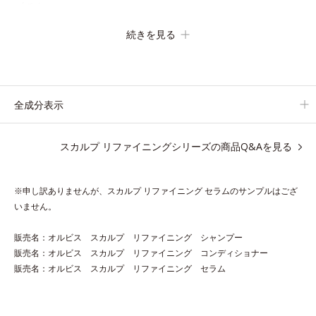
ズです。
地肌と髪をすこやかに保つ「3Dプロテクト成分(*2)」と、うるお
続きを見る
ったツヤ髪に導く「ブレンドボタニカルエキス(*2)」を配合。艶
やかな、ふんわりボリューム美髪へ導きます。
翌朝の手ぐしで納得できる、褒められ髪をご体感ください。
全成分表示
*1 年齢に応じたお手入れのこと *2 保湿成分
アレルギーテスト済＝全ての方にアレルギーが起こらないということで
スカルプ リファイニングシリーズの商品Q&Aを見る
はありません。
※申し訳ありませんが、スカルプ リファイニング セラムのサンプルはござ
スカルプ リファイニング シャンプー 250mL（医薬
いません。
部外品）
販売名：オルビス スカルプ リファイニング シャンプー
販売名：オルビス スカルプ リファイニング コンディショナー
必要なうるおいは地肌に残しながら汚れをスッキリ洗い流して、
販売名：オルビス スカルプ リファイニング セラム
ハリ・コシのある髪を目指すボリュームアップシャンプーです。
【ご使用方法】