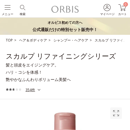
0
メニュー
検索
マイページ
カート
オルビス初めての方へ
公式通販だけの特別セット販売中！
TOP
ヘア＆ボディケア
シャンプー・ヘアケア
スカルプ リファイニ
スカルプ リファイニングシリーズ
髪と頭皮をエイジングケア。
ハリ・コシを体感！
艶やかなふんわりボリューム美髪へ
354件