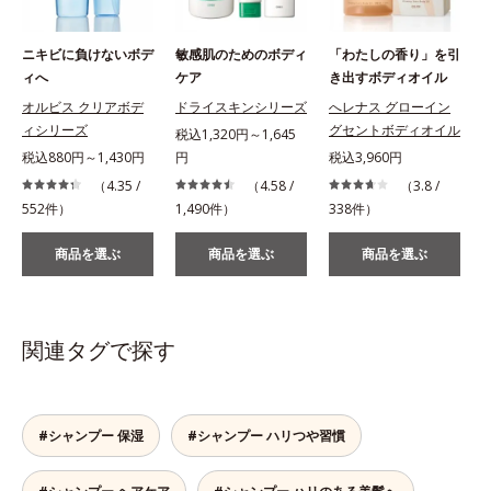
ニキビに負けないボデ
敏感肌のためのボディ
「わたしの香り」を引
ィへ
ケア
き出すボディオイル
オルビス クリアボデ
ドライスキンシリーズ
へレナス グローイン
ィシリーズ
グセントボディオイル
税込1,320円～1,645
税込880円～1,430円
円
税込3,960円
（4.35 /
（4.58 /
（3.8 /
1
552件）
1,490件）
338件）
商品を選ぶ
商品を選ぶ
商品を選ぶ
関連タグで探す
#シャンプー 保湿
#シャンプー ハリつや習慣