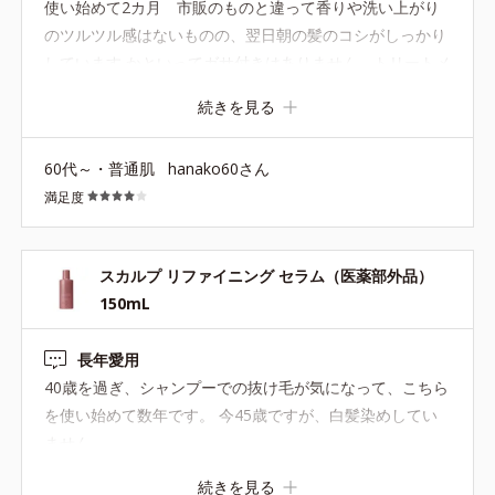
使い始めて2カ月 市販のものと違って香りや洗い上がり
分
のツルツル感はないものの、翌日朝の髪のコシがしっかり
●プロテクトヴェール成分*3=熱を味方につけてツヤを生み出す保湿
しています かといってガサ付きはありません トリートメ
成分
ントも一緒に使用してます 微香があってもよいかな、、
続きを見る
*1=セイヨウハッカエキス、水溶性コラーゲン液、加水分解ヒアル
長年愛用しているオルビスのものなので信頼して使い続け
ロン酸
たいなと思えるシャンプーです
*2=ユズセラミド、ヨクイニンエキス、ゼニアオイエキス、メリッ
60代～・普通肌
hanako60さん
サエキス
満足度
*3=N-［2-ヒドロキシ-3-［3-(ジヒドロキシメチルシリル)プロポキ
シ］プロピル］加水分解大豆たん白
スカルプ リファイニング セラム（医薬部外品）
150mL
スカルプ リファイニング セラム 150mL（医薬部外
品）
長年愛用
40歳を過ぎ、シャンプーでの抜け毛が気になって、こちら
育毛・抜け毛予防に。地肌と髪のための美容液です。
を使い始めて数年です。 今45歳ですが、白髪染めしてい
地肌の血行を促進し、抜け毛を予防する「センブリエキス」を配
ません。
合。頭皮に浸透(*3)するエッセンスで、地肌をより育毛しやすい
環境へ整えます。
続きを見る