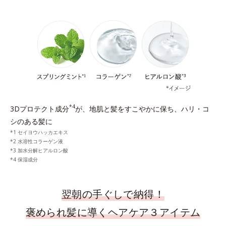
*4
3Dプロテクト成分
が、地肌と髪をすこやかに保ち、ハリ・コ
シのある髪に
セイヨウハッカエキス
水溶性コラーゲン液
加水分解ヒアルロン酸
保湿成分
翌朝の手ぐしで納得！
褒められ髪に導くヘアケア３アイテム