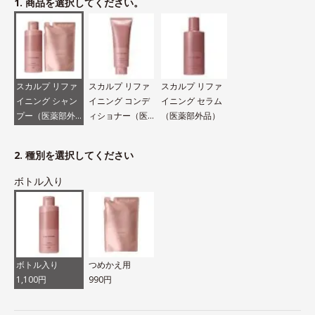
1. 商品を選択してください。
スカルプ リファ
スカルプ リファ
スカルプ リファ
イニング シャン
イニング コンデ
イニング セラム
プー（医薬部外
ィショナー（医
（医薬部外品）
品）
薬部外品）
2. 種別を選択してください
ボトル入り
ボトル入り
つめかえ用
1,100円
990円