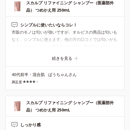
スカルプ リファイニング シャンプー（医薬部外
*4=イノシット、カンゾウ葉エキス
品） つめかえ用 250mL
シンプルに使いたいならコレ！
スカルプ リファイニング コンディショナー
市販のモノは匂いが強いですが、オルビスの商品は匂いも
200g（医薬部外品）
なく、シンプルに使えます。他の方の口コミでは匂いがも
う少しあれば…という声もありますが、私は匂いがほしい
地肌の乾燥をケアしてうるツヤ髪に導くコンディショナーです。
時は気分によって、ヘアオイルやヘヤバームを使用してい
ドライヤーの熱を味方につけて、熱ダメージから髪を守り、地肌
続きを見る
るので気になりません。無香料のイイトコロかもしれませ
にも髪にもうるおいを届けます。
ん(^^)♪コンディショナーも一緒に使っていますが、髪のま
40代前半・混合肌
ばうちゃんさん
とまりは良いです！
【ご使用方法】
満足度
シャンプー後、適量を手に取り、髪や頭皮全体に揉みこむように
なじませます。2～3分おいてからよくすすいでください。
スカルプ リファイニング シャンプー（医薬部外
品） つめかえ用 250mL
●無香料、無着色 ●弱酸性 ●酸化しやすい油分不使用
●3Dプロテクト成分*1=地肌と髪をすこやかに保つ保湿成分
しっかり感
●ブレンドボタニカルエキス*2=地肌と髪にうるおいを与える保湿成