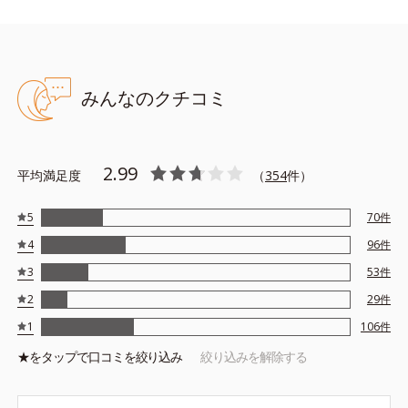
髪をぬらしてから適量を手に取り、よく泡立ててから、髪や頭皮
全体になじませ、指の腹を使ってセルフマッサージするように洗
ってください。その後よくすすいでください。
みんなのクチコミ
●無油分、無香料、無着色 ●アルコールフリー ●弱酸性
2.99
●3Dプロテクト成分*1=地肌と髪をすこやかに保つ保湿成分
平均満足度
（
354
件）
●ブレンドボタニカルエキス*2=地肌と髪にうるおいを与える保湿成
分
5
70
件
●モイストクレンズケア成分*3…必要なうるおいを地肌に残しながら
4
96
件
汚れを落とす洗浄成分
●ボリュームケア成分*4…髪にハリコシを与えてボリュームを出す保
3
53
件
湿成分
2
29
件
1
*1=セイヨウハッカエキス、水溶性コラーゲン液、加水分解ヒアル
106
件
ロン酸
★を
タップ
で口コミを絞り込み
絞り込みを解除する
*2=ユズセラミド、ヨクイニンエキス、ゼニアオイエキス、メリッ
サエキス
*3=サボンソウエキス