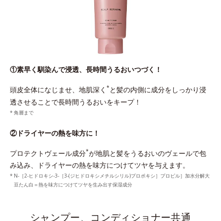
①素早く馴染んで浸透、長時間うるおいつづく！
*
頭皮全体になじませ、地肌深く
と髪の内側に成分をしっかり浸
透させることで長時間うるおいをキープ！
角層まで
②ドライヤーの熱を味方に！
*
プロテクトヴェール成分
が地肌と髪をうるおいのヴェールで包
み込み、ドライヤーの熱を味方につけてツヤを与えます。
N-［2-ヒドロキシ-3-［3-(ジヒドロキシメチルシリル)プロポキシ］プロピル］加水分解大
豆たん白＝熱を味方につけてツヤを生み出す保湿成分
シャンプー、コンディショナー共通