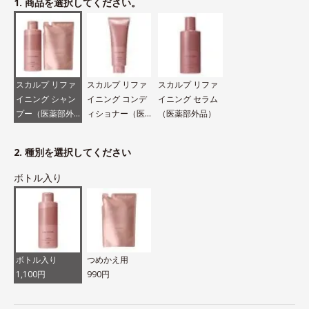
1. 商品を選択してください。
スカルプ リファ
スカルプ リファ
スカルプ リファ
イニング シャン
イニング コンデ
イニング セラム
プー（医薬部外
ィショナー（医
（医薬部外品）
品）
薬部外品）
2. 種別を選択してください
ボトル入り
ボトル入り
つめかえ用
1,100円
990円