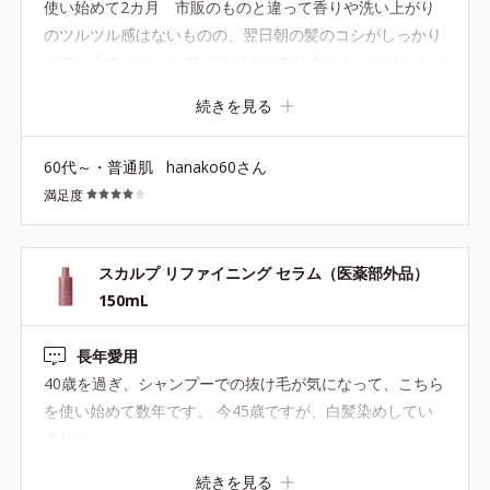
使い始めて2カ月 市販のものと違って香りや洗い上がり
分
のツルツル感はないものの、翌日朝の髪のコシがしっかり
●プロテクトヴェール成分*3=熱を味方につけてツヤを生み出す保湿
しています かといってガサ付きはありません トリートメ
成分
ントも一緒に使用してます 微香があってもよいかな、、
続きを見る
*1=セイヨウハッカエキス、水溶性コラーゲン液、加水分解ヒアル
長年愛用しているオルビスのものなので信頼して使い続け
ロン酸
たいなと思えるシャンプーです
*2=ユズセラミド、ヨクイニンエキス、ゼニアオイエキス、メリッ
60代～・普通肌
hanako60さん
サエキス
満足度
*3=N-［2-ヒドロキシ-3-［3-(ジヒドロキシメチルシリル)プロポキ
シ］プロピル］加水分解大豆たん白
スカルプ リファイニング セラム（医薬部外品）
150mL
スカルプ リファイニング セラム 150mL（医薬部外
品）
長年愛用
40歳を過ぎ、シャンプーでの抜け毛が気になって、こちら
育毛・抜け毛予防に。地肌と髪のための美容液です。
を使い始めて数年です。 今45歳ですが、白髪染めしてい
地肌の血行を促進し、抜け毛を予防する「センブリエキス」を配
ません。
合。頭皮に浸透(*3)するエッセンスで、地肌をより育毛しやすい
環境へ整えます。
続きを見る