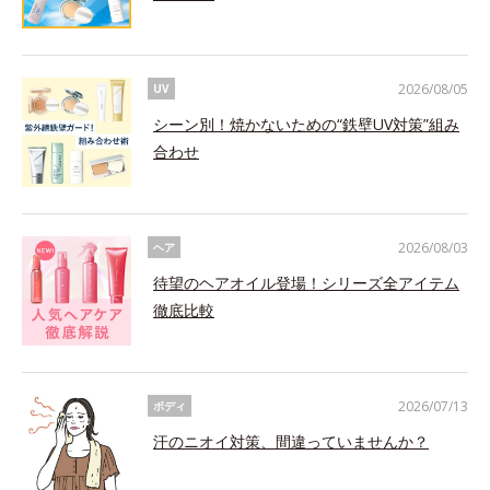
2026/08/05
UV
シーン別！焼かないための“鉄壁UV対策”組み
合わせ
2026/08/03
ヘア
待望のヘアオイル登場！シリーズ全アイテム
徹底比較
2026/07/13
ボディ
汗のニオイ対策、間違っていませんか？