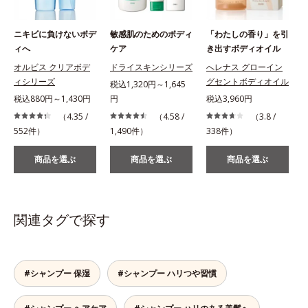
ニキビに負けないボデ
敏感肌のためのボディ
「わたしの香り」を引
ィへ
ケア
き出すボディオイル
オルビス クリアボデ
ドライスキンシリーズ
へレナス グローイン
ィシリーズ
グセントボディオイル
税込1,320円～1,645
税込880円～1,430円
円
税込3,960円
（4.35 /
（4.58 /
（3.8 /
1
552件）
1,490件）
338件）
商品を選ぶ
商品を選ぶ
商品を選ぶ
関連タグで探す
#シャンプー 保湿
#シャンプー ハリつや習慣