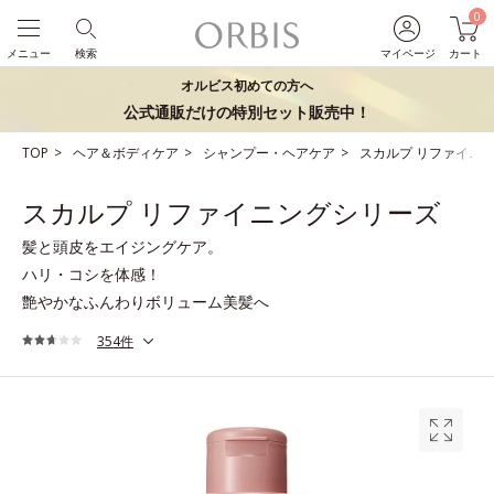
0
メニュー
検索
マイページ
カート
オルビス初めての方へ
公式通販だけの特別セット販売中！
TOP
ヘア＆ボディケア
シャンプー・ヘアケア
スカルプ リファイニ
スカルプ リファイニングシリーズ
髪と頭皮をエイジングケア。
ハリ・コシを体感！
艶やかなふんわりボリューム美髪へ
354件