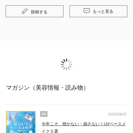
リン酸ポリグリセリル、イソステアリン酸、フェノキシエタノール
、クエン酸ナトリウム、クエン酸、精製水
もっと見る
投稿する
マガジン（美容情報・読み物）
2026/08/07
UV
今年こそ、焼かない・崩さない！UVベースメ
イク５選