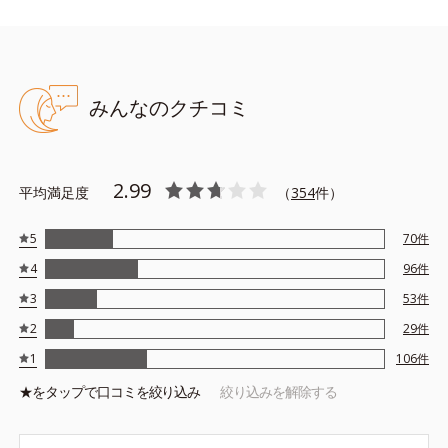
髪をぬらしてから適量を手に取り、よく泡立ててから、髪や頭皮
全体になじませ、指の腹を使ってセルフマッサージするように洗
ってください。その後よくすすいでください。
みんなのクチコミ
●無油分、無香料、無着色 ●アルコールフリー ●弱酸性
2.99
●3Dプロテクト成分*1=地肌と髪をすこやかに保つ保湿成分
平均満足度
（
354
件）
●ブレンドボタニカルエキス*2=地肌と髪にうるおいを与える保湿成
分
5
70
件
●モイストクレンズケア成分*3…必要なうるおいを地肌に残しながら
4
96
件
汚れを落とす洗浄成分
●ボリュームケア成分*4…髪にハリコシを与えてボリュームを出す保
3
53
件
湿成分
2
29
件
1
*1=セイヨウハッカエキス、水溶性コラーゲン液、加水分解ヒアル
106
件
ロン酸
★を
タップ
で口コミを絞り込み
絞り込みを解除する
*2=ユズセラミド、ヨクイニンエキス、ゼニアオイエキス、メリッ
サエキス
*3=サボンソウエキス