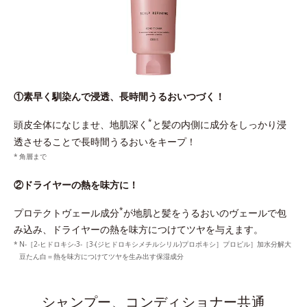
①素早く馴染んで浸透、長時間うるおいつづく！
*
頭皮全体になじませ、地肌深く
と髪の内側に成分をしっかり浸
透させることで長時間うるおいをキープ！
角層まで
②ドライヤーの熱を味方に！
*
プロテクトヴェール成分
が地肌と髪をうるおいのヴェールで包
み込み、ドライヤーの熱を味方につけてツヤを与えます。
N-［2-ヒドロキシ-3-［3-(ジヒドロキシメチルシリル)プロポキシ］プロピル］加水分解大
豆たん白＝熱を味方につけてツヤを生み出す保湿成分
シャンプー、コンディショナー共通