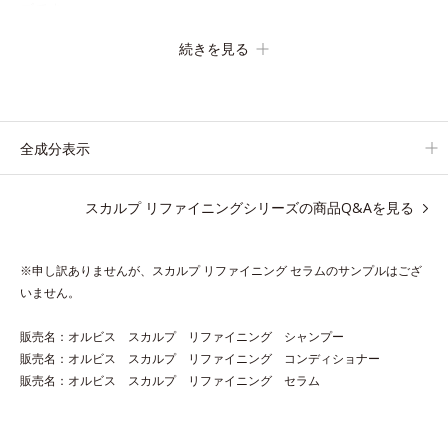
ズです。
地肌と髪をすこやかに保つ「3Dプロテクト成分(*2)」と、うるお
続きを見る
ったツヤ髪に導く「ブレンドボタニカルエキス(*2)」を配合。艶
やかな、ふんわりボリューム美髪へ導きます。
翌朝の手ぐしで納得できる、褒められ髪をご体感ください。
全成分表示
*1 年齢に応じたお手入れのこと *2 保湿成分
アレルギーテスト済＝全ての方にアレルギーが起こらないということで
スカルプ リファイニングシリーズの商品Q&Aを見る
はありません。
※申し訳ありませんが、スカルプ リファイニング セラムのサンプルはござ
スカルプ リファイニング シャンプー 250mL（医薬
いません。
部外品）
販売名：オルビス スカルプ リファイニング シャンプー
販売名：オルビス スカルプ リファイニング コンディショナー
必要なうるおいは地肌に残しながら汚れをスッキリ洗い流して、
販売名：オルビス スカルプ リファイニング セラム
ハリ・コシのある髪を目指すボリュームアップシャンプーです。
【ご使用方法】