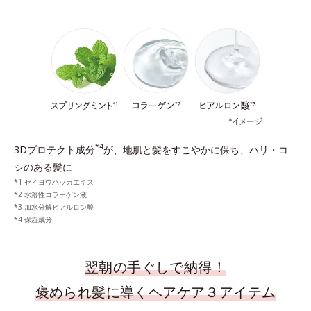
*4
3Dプロテクト成分
が、地肌と髪をすこやかに保ち、ハリ・コ
シのある髪に
セイヨウハッカエキス
水溶性コラーゲン液
加水分解ヒアルロン酸
保湿成分
翌朝の手ぐしで納得！
褒められ髪に導くヘアケア３アイテム