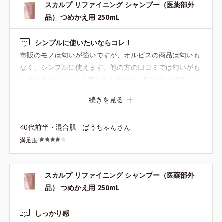
スカルプ リファイニング シャンプー（医薬部外
*4=イノシット、カンゾウ葉エキス
品） つめかえ用 250mL
シンプルに使いたいならコレ！
スカルプ リファイニング コンディショナー
市販のモノは匂いが強いですが、オルビスの商品は匂いも
200g（医薬部外品）
なく、シンプルに使えます。他の方の口コミでは匂いがも
う少しあれば…という声もありますが、私は匂いがほしい
地肌の乾燥をケアしてうるツヤ髪に導くコンディショナーです。
時は気分によって、ヘアオイルやヘヤバームを使用してい
ドライヤーの熱を味方につけて、熱ダメージから髪を守り、地肌
続きを見る
るので気になりません。無香料のイイトコロかもしれませ
にも髪にもうるおいを届けます。
ん(^^)♪コンディショナーも一緒に使っていますが、髪のま
40代前半・混合肌
ばうちゃんさん
とまりは良いです！
【ご使用方法】
満足度
シャンプー後、適量を手に取り、髪や頭皮全体に揉みこむように
なじませます。2～3分おいてからよくすすいでください。
スカルプ リファイニング シャンプー（医薬部外
品） つめかえ用 250mL
●無香料、無着色 ●弱酸性 ●酸化しやすい油分不使用
●3Dプロテクト成分*1=地肌と髪をすこやかに保つ保湿成分
しっかり感
●ブレンドボタニカルエキス*2=地肌と髪にうるおいを与える保湿成