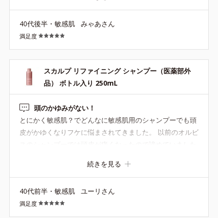
*3 角層まで
40代後半・敏感肌
みゃあさん
満足度
【ご使用方法】
洗髪後、または日常のお手入れに、髪を小分けにしながら頭皮に
つけ、指でマッサージするようにしてよくなじませてください。
スカルプ リファイニング シャンプー（医薬部外
品） ボトル入り 250mL
●無油分、無香料、無着色 ●弱酸性
頭のかゆみがない！
●3Dプロテクト成分*1=地肌と髪をすこやかに保つ保湿成分
とにかく敏感肌？でどんなに敏感肌用のシャンプーでも頭
●ブレンドボタニカルエキス*2=地肌と髪にうるおいを与える保湿成
皮がかゆくなりフケに悩まされてきました。 以前のオルビ
分
スのシャンプーでは頭皮が痒くなったので諦めていました
●ディープルートカプセル*3=浸透をサポートする保湿成分
が、こちらを購入したところ、かゆみ全然ない！！！フケ
続きを見る
が出ない！！！しかもめちゃくちゃコスパいい！！！うれ
*1=セイヨウハッカエキス、水溶性コラーゲン液、加水分解ヒアル
ロン酸
しい！！！ ずっとこの成分でお願いします…！！ 人によ
*2=ユズセラミド、ヨクイニンエキス、ゼニアオイエキス、メリッ
40代前半・敏感肌
ユーリさん
っては泡立ち足りないとかありそうですが、自分にとって
サエキス
満足度
は頭皮のかゆみがなくてこのお値段なだけで本当に助かっ
*3=濃グリセリン、ジイソステアリン酸ポリグリセリル、モノラウ
ています！！！