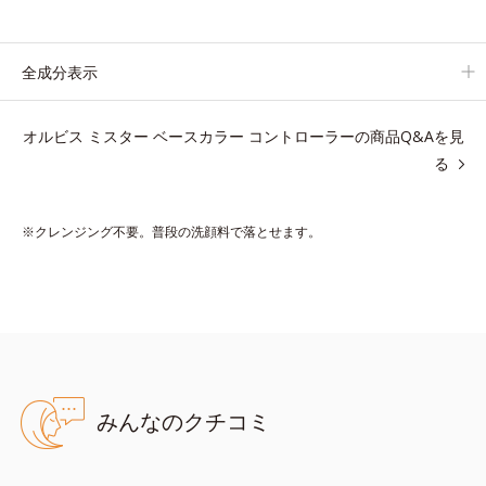
ます。
日本人男性の肌色に合わせた色設計で、どんな肌色でも自然な仕
上がりを叶えます。
全成分表示
ベタつくのに乾燥する男性の肌に、うるおいを与えつつ皮脂分泌
をコントロールするスキンケア成分を配合。夕方までベタつき＆
オルビス ミスター ベースカラー コントローラーの商品Q&Aを見
乾燥知らずの、清潔感のある肌が続きます。
る
さらにSPF20・PA++の紫外線カット効果で、日常シーンの紫外
線をカット。
洗顔料で簡単に落とすことができ、スキンケアの延長で使いやす
※クレンジング不要。普段の洗顔料で落とせます。
い、みずみずしいクリームタイプです。
【ご使用方法】
スキンケアの後、適量（パール1～2粒大程度）をとり、顔全体に
少量ずつムラなくのばします。
みんなのクチコミ
●無油分、無香料 ●紫外線吸収剤不使用 ●近赤外線カット成分配合