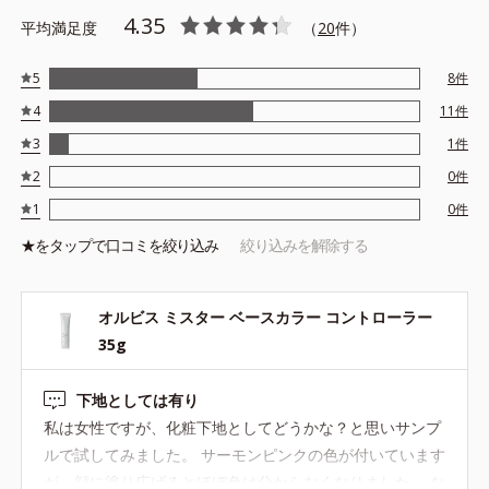
*1＝近赤外線ダメージから肌を守る粉体 ●大気汚染物質カット成
4.35
平均満足度
（
20
件）
分配合*2＝大気汚染物質が肌に触れるのを防ぐ成分 ●ファインス
パイラルエッセンス*3配合＝＝ベタつきや乾燥をケアする保湿成分
*1酸化チタン、水酸化Al、酸化亜鉛 *2ゴレンシ葉エキス *3ユー
5
8
件
カリエキス、キウイエキス
4
11
件
※サンカット指数＝SPF20/PA++
3
1
件
※アレルギーテスト済＝全ての方にアレルギーが起こらないという
ことではありません。
2
0
件
1
0
件
★を
タップ
で口コミを絞り込み
絞り込みを解除する
オルビス ミスター ベースカラー コントローラー
35g
下地としては有り
私は女性ですが、化粧下地としてどうかな？と思いサンプ
ルで試してみました。 サーモンピンクの色が付いています
が、顔に塗り広げるとほぼ色は分からなくなりました。 な