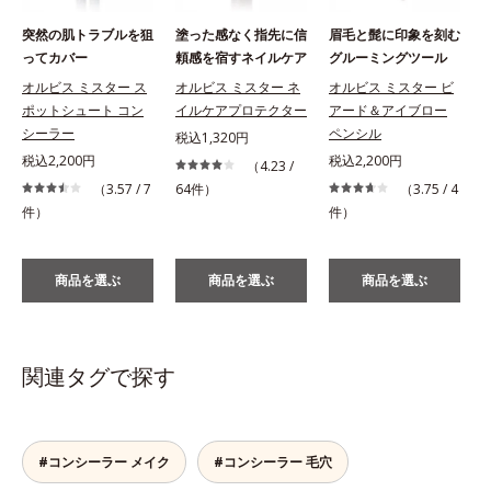
突然の肌トラブルを狙
塗った感なく指先に信
眉毛と髭に印象を刻む
ってカバー
頼感を宿すネイルケア
グルーミングツール
オルビス ミスター ス
オルビス ミスター ネ
オルビス ミスター ビ
ポットシュート コン
イルケアプロテクター
アード＆アイブロー
シーラー
ペンシル
税込1,320円
税込2,200円
税込2,200円
（4.23 /
（3.57 / 7
64件）
（3.75 / 4
件）
件）
商品を選ぶ
商品を選ぶ
商品を選ぶ
関連タグで探す
#コンシーラー メイク
#コンシーラー 毛穴