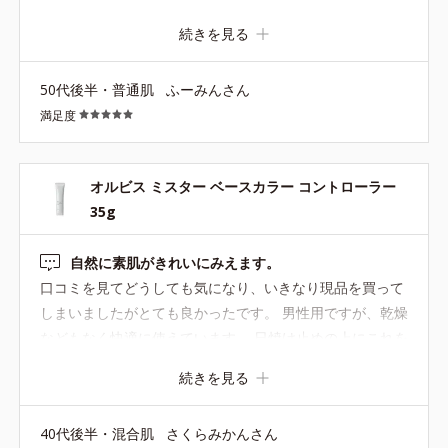
ので、赤ら顔になったりはしません。光で「あら」を飛ば
続きを見る
す、とありますが、よくわかりません(^_^;) 伸びがすごく
いいですね！米粒くらいでも全顔塗れます。 ペタペタもテ
50代後半・普通肌
ふーみんさん
カテカもしません。日焼け止め効果もあり。 上からアドバ
満足度
ンスパウダーを重ねましたが、モロモロなどはなし。 少し
ピンクっぽい血色のいい顔になったかな？ 顔色補正の下地
としては有りだと思いました。鼻のテカリは他の下地でも
オルビス ミスター ベースカラー コントローラー
出ますしね。
35g
自然に素肌がきれいにみえます。
口コミを見てどうしても気になり、いきなり現品を買って
しまいましたがとても良かったです。 男性用ですが、乾燥
などもなく快適に使えています。 日焼け止めの上にこれを
重ねて、サンスクリーンパウダーのピーチネクターで仕上
続きを見る
げると素肌がとても自然に綺麗に見えます。くまやそばか
すは完全には隠れませんが、なぜかとても好きなベースで
40代後半・混合肌
さくらみかんさん
す。