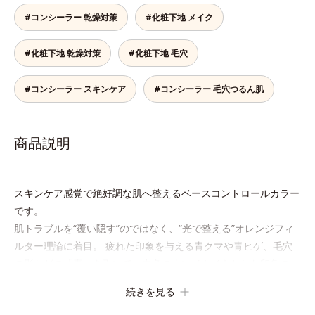
#コンシーラー 乾燥対策
#化粧下地 メイク
#化粧下地 乾燥対策
#化粧下地 毛穴
#コンシーラー スキンケア
#コンシーラー 毛穴つるん肌
商品説明
スキンケア感覚で絶好調な肌へ整えるベースコントロールカラー
です。
肌トラブルを“覆い隠す”のではなく、“光で整える”オレンジフィ
ルター理論に着目。 疲れた印象を与える青クマや青ヒゲ、毛穴
の影などの「青」を引いて、血色のよいイキイキとした印象の
「赤」を肌にプラス。 毛穴のデコボコやザラつき、肌色のムラ
続きを見る
を光で整え、肌本来の魅力を引き出し、印象をランクアップさせ