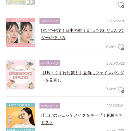
2026/05/26
ベースメイク
限定色登場！日中の塗り直しに便利なUVパウ
ダーの使い方
0 view
2026/05/25
ベースメイク
【UV・くずれ対策も】夏前にフェイスパウダ
ーを見直し
0 view
2026/05/21
ベースメイク
仕上げのシュッでメイクをキープ！化粧もち
ミスト