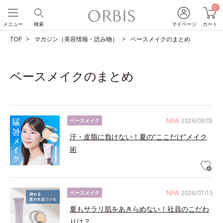
0
メニュー
検索
マイページ
カート
TOP
マガジン（美容情報・読み物）
ベースメイクのまとめ
ベースメイクのまとめ
NEW
2026/08/05
ベースメイク
汗・皮脂に負けない！夏の“ここだけ”メイク
術
NEW
2026/07/15
ベースメイク
夏もサラリ肌をあきらめない！社員のこだわ
りは？