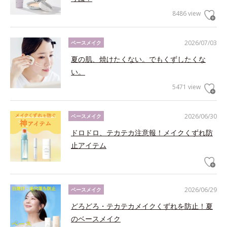
8486 view
2026/07/03
ベースメイク
夏の肌、焼けたくない。でもくずしたくな
い。
5471 view
2026/06/30
ベースメイク
ドロドロ、テカテカ注意報！メイクくずれ防
止アイテム
2026/06/29
ベースメイク
どろどろ・テカテカメイクくずれを防止！夏
のベースメイク