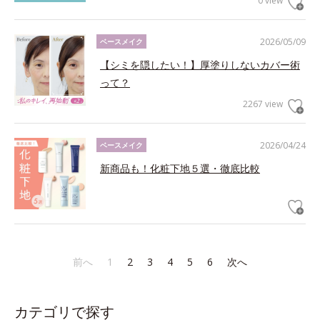
0 view
2026/05/09
ベースメイク
【シミを隠したい！】厚塗りしないカバー術
って？
2267 view
2026/04/24
ベースメイク
新商品も！化粧下地５選・徹底比較
前へ
1
2
3
4
5
6
次へ
カテゴリで探す