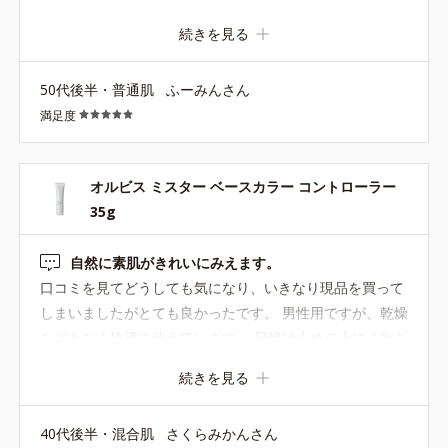
ので、赤ら顔になったりはしません。光で「あら」を飛ば
続きを見る
す、とありますが、よくわかりません(^_^;) 伸びがすごく
いいですね！米粒くらいでも全顔塗れます。 ペタペタもテ
50代後半・普通肌
ふーみんさん
カテカもしません。日焼け止め効果もあり。 上からアドバ
満足度
ンスパウダーを重ねましたが、モロモロなどはなし。 少し
ピンクっぽい血色のいい顔になったかな？ 顔色補正の下地
としては有りだと思いました。鼻のテカリは他の下地でも
オルビス ミスター ベースカラー コントローラー
出ますしね。
35g
自然に素肌がきれいにみえます。
口コミを見てどうしても気になり、いきなり現品を買って
しまいましたがとても良かったです。 男性用ですが、乾燥
などもなく快適に使えています。 日焼け止めの上にこれを
重ねて、サンスクリーンパウダーのピーチネクターで仕上
続きを見る
げると素肌がとても自然に綺麗に見えます。くまやそばか
すは完全には隠れませんが、なぜかとても好きなベースで
40代後半・混合肌
さくらみかんさん
す。