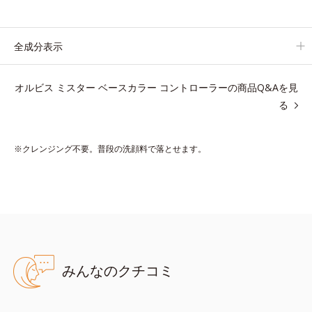
ます。
日本人男性の肌色に合わせた色設計で、どんな肌色でも自然な仕
上がりを叶えます。
全成分表示
ベタつくのに乾燥する男性の肌に、うるおいを与えつつ皮脂分泌
をコントロールするスキンケア成分を配合。夕方までベタつき＆
オルビス ミスター ベースカラー コントローラーの商品Q&Aを見
乾燥知らずの、清潔感のある肌が続きます。
る
さらにSPF20・PA++の紫外線カット効果で、日常シーンの紫外
線をカット。
洗顔料で簡単に落とすことができ、スキンケアの延長で使いやす
※クレンジング不要。普段の洗顔料で落とせます。
い、みずみずしいクリームタイプです。
【ご使用方法】
スキンケアの後、適量（パール1～2粒大程度）をとり、顔全体に
少量ずつムラなくのばします。
みんなのクチコミ
●無油分、無香料 ●紫外線吸収剤不使用 ●近赤外線カット成分配合