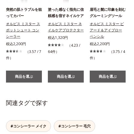
突然の肌トラブルを狙
塗った感なく指先に信
眉毛と髭に印象を刻む
ってカバー
頼感を宿すネイルケア
グルーミングツール
オルビス ミスター ス
オルビス ミスター ネ
オルビス ミスター ビ
ポットシュート コン
イルケアプロテクター
アード＆アイブロー
シーラー
ペンシル
税込1,320円
税込2,200円
税込2,200円
（4.23 /
（3.57 / 7
64件）
（3.75 / 4
件）
件）
商品を選ぶ
商品を選ぶ
商品を選ぶ
関連タグで探す
#コンシーラー メイク
#コンシーラー 毛穴