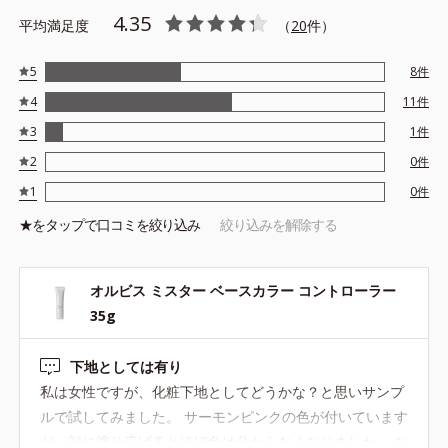
*1＝近赤外線ダメージから肌を守る粉体 ●大気汚染物質カット成
4.35
平均満足度
（
20
件）
分配合*2＝大気汚染物質が肌に触れるのを防ぐ成分 ●ファインス
パイラルエッセンス*3配合＝＝ベタつきや乾燥をケアする保湿成分
*1酸化チタン、水酸化Al、酸化亜鉛 *2ゴレンシ葉エキス *3ユー
5
8
件
カリエキス、キウイエキス
4
11
件
※サンカット指数＝SPF20/PA++
3
1
件
※アレルギーテスト済＝全ての方にアレルギーが起こらないという
ことではありません。
2
0
件
1
0
件
★を
タップ
で口コミを絞り込み
絞り込みを解除する
オルビス ミスター ベースカラー コントローラー
35g
下地としては有り
私は女性ですが、化粧下地としてどうかな？と思いサンプ
ルで試してみました。 サーモンピンクの色が付いています
が、顔に塗り広げるとほぼ色は分からなくなりました。 な