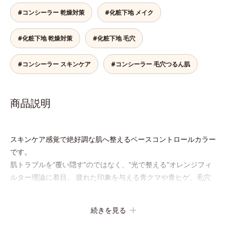
#コンシーラー 乾燥対策
#化粧下地 メイク
#化粧下地 乾燥対策
#化粧下地 毛穴
#コンシーラー スキンケア
#コンシーラー 毛穴つるん肌
商品説明
スキンケア感覚で絶好調な肌へ整えるベースコントロールカラー
です。
肌トラブルを“覆い隠す”のではなく、“光で整える”オレンジフィ
ルター理論に着目。 疲れた印象を与える青クマや青ヒゲ、毛穴
の影などの「青」を引いて、血色のよいイキイキとした印象の
「赤」を肌にプラス。 毛穴のデコボコやザラつき、肌色のムラ
続きを見る
を光で整え、肌本来の魅力を引き出し、印象をランクアップさせ