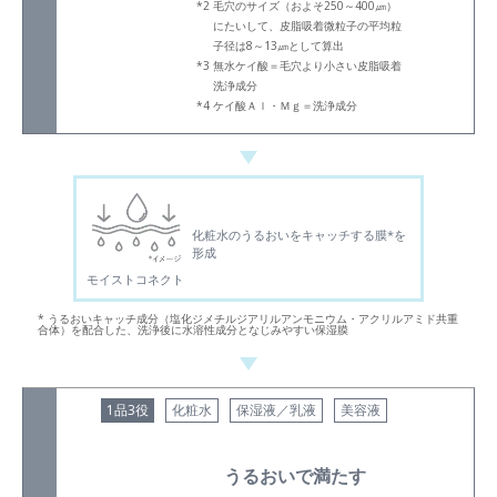
毛穴のサイズ（およそ250～400㎛）
にたいして、皮脂吸着微粒子の平均粒
子径は8～13㎛として算出
無水ケイ酸＝毛穴より小さい皮脂吸着
洗浄成分
ケイ酸Ａｌ・Ｍｇ＝洗浄成分
化粧水のうるおいをキャッチする膜*を
形成
モイストコネクト
* うるおいキャッチ成分（塩化ジメチルジアリルアンモニウム・アクリルアミド共重
合体）を配合した、洗浄後に水溶性成分となじみやすい保湿膜
1品3役
化粧水
保湿液／乳液
美容液
うるおいで満たす