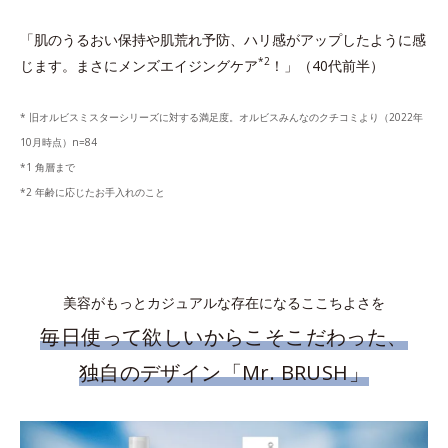
「肌のうるおい保持や肌荒れ予防、ハリ感がアップしたように感
*2
じます。まさにメンズエイジングケア
！」（40代前半）
* 旧オルビスミスターシリーズに対する満足度。オルビスみんなのクチコミより（2022年
10月時点）n=84
*1 角層まで
*2 年齢に応じたお手入れのこと
美容がもっとカジュアルな存在になるここちよさを
毎日使って欲しいからこそこだわった、
独自のデザイン「Mr. BRUSH」