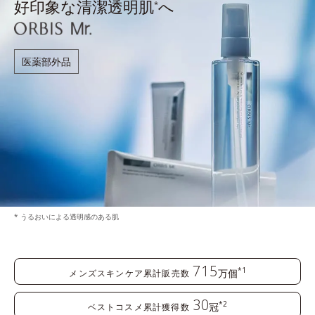
好印象な清潔透明肌
へ
*
医薬部外品
* うるおいによる透明感のある肌
715
*1
万個
メンズスキンケア累計販売数
30
*2
冠
ベストコスメ累計獲得数