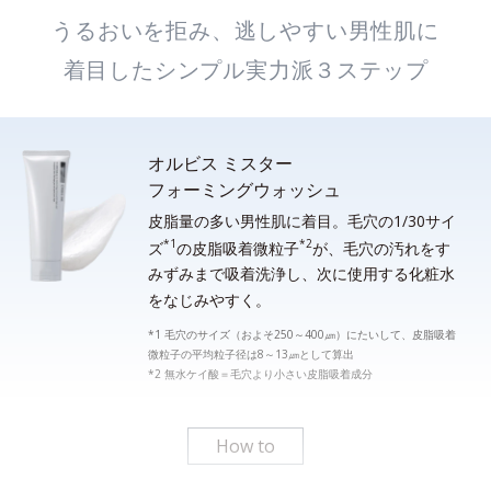
うるおいを拒み、逃しやすい男性肌に
着目したシンプル実力派３ステップ
オルビス ミスター
フォーミングウォッシュ
皮脂量の多い男性肌に着目。毛穴の1/30サイ
*1
*2
ズ
の皮脂吸着微粒子
が、毛穴の汚れをす
みずみまで吸着洗浄し、次に使用する化粧水
をなじみやすく。
*1 毛穴のサイズ（およそ250～400㎛）にたいして、皮脂吸着
微粒子の平均粒子径は8～13㎛として算出
*2 無水ケイ酸＝毛穴より小さい皮脂吸着成分
How to