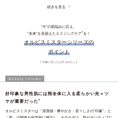
続きを見る
吸着洗浄
“今”の肌悩みに応え、
*
“未来”を見据えたエイジングケア
を！
オルビスミスターシリーズの
ポイント
化粧水で肌を整えた後、手のひらに適量とり、顔全体にやさしく
* 年齢に応じたお手入れのこと
なじませます。乾燥の気になる目元やシェービング後などは、適
手からこぼれないジェル状ローション。軽やかな使い心地ですべ
量を付け足してください。
すべなめらか肌に。
Beauty column
* 保湿成分、水を含む
好印象な男性肌には頬全体に入る柔らかい光＝ツ
炭の約1.2倍の皮脂吸着能力がある“皮脂吸着微粒
*
ヤが重要だった
イオンの力でなじむ
*3
子”を配合。化粧水の浸透
を阻む余分な皮脂や汚れ
オルビスミスターは「清潔感・爽やかさ・若々しさの“印象”」と
を吸着洗浄。
与える
「肌」の関係を科学的に検証し、そのカギは、肌がポジティブな