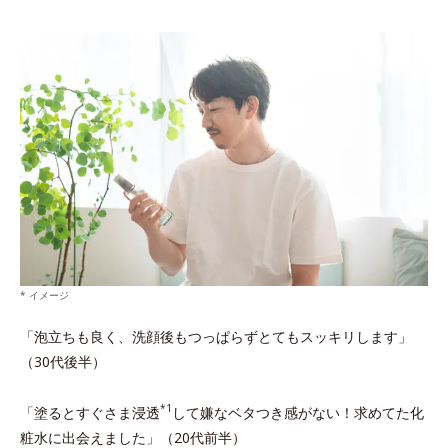
* イメージ
「泡立ちも良く、洗顔後もつっぱらずとてもスッキリします」
（30代後半）
*1
「塗るとすぐさま浸透
して嫌なベタつき感がない！求めてた化
粧水に出会えました」（20代前半）