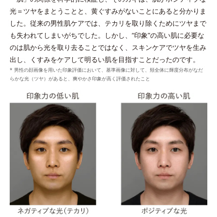
*1 皮脂吸着微粒子と炭を各2gとり、人工皮脂に滴下した際に吸油した量を
光＝ツヤをまとうことと、黄ぐすみがないことにあると分かりま
測定する。N＝3, P<0.05, student t-test ＜ポーラ化成研究所調べ＞
した。従来の男性肌ケアでは、テカリを取り除くためにツヤまで
*2 ケイ酸Ａｌ・Ｍｇ（洗浄成分）
も失われてしまいがちでした。しかし、“印象”の高い肌に必要な
*3 角層まで
のは肌から光を取り去ることではなく、スキンケアでツヤを生み
出し、くすみをケアして明るい肌を目指すことだったのです。
* 男性の顔画像を用いた印象評価において、基準画像に対して、頬全体に輝度分布がなだ
らかな光（ツヤ）があると、爽やかさ印象が高く評価されたこと
整える
プラスに帯電したローションの膜に、クリームに配合
ウォッシュのうるおいキャッチ膜がローションのうる
されたマイナスに帯電したダブルプロテクトパウダー
*2
おいをキャッチし浸透
。
*
が引き寄せ合ってなじむ。
*1 シクロヘキサンジカルポン酸ビスエトキシジグリコール
*タルク、ステアロイルグルタミン酸2Na、水酸化AI＝皮脂を吸着しうるお
*2 角層まで
いを保つ成分
*
うるおいキャッチ膜
を形成し、ローションのうるお
いキャッチ体勢を整える。
保つ
維持する
*うるおいキャッチ成分（塩化ジメチルジアリルアンモニウム・アクリルア