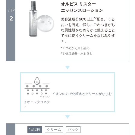
オルビス ミスター
エッセンスローション
STEP
2
*2
美容液成分90%以上
配合。うる
おいを与え、保ち、ごわつきがち
な男性肌をなめらかに整えること
で次に使うクリームをなじみやす
く。
つめかえ用旧品比
保湿成分、水を含む
イオンの力で化粧水とクリームがなじむ
イオニックコネク
ト
1品2役
クリーム
パック