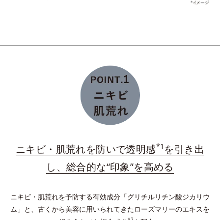
ミド共重合体液）を配合した、洗浄後に水溶性成分となじみやすい保湿膜
ダブルプロテクトパウダーが肌上に均一に整列。長時
間うるおいを保持し、余分な皮脂を吸着し、テカリを
予防。
*
プラスに帯電したイオニックコラーゲン
配合の保湿
膜を形成。与えたうるおいをしっかりキープ！
*1
ニキビ・肌荒れを防いで透明感
を引き出
*水溶性コラーゲン液（魚起源）＝保湿成分
し、総合的な“印象”を高める
ニキビ・肌荒れを予防する有効成分「グリチルリチン酸ジカリウ
ム」と、古くから美容に用いられてきたローズマリーのエキスを
*2