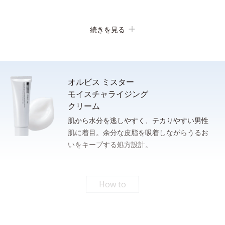
続きを見る
オルビス ミスター
モイスチャライジング
クリーム
肌から水分を逃しやすく、テカりやすい男性
肌に着目。余分な皮脂を吸着しながらうるお
洗顔後、清潔な手のひらに適量（ポンプ２プッシュまたは、100
いをキープする処方設計。
さっと泡立てられるもっちり濃密泡。忙しい朝のスキンケア時間
円硬貨１枚程度）をとり、下から上へ、包み込むように肌にやさ
の短縮に。
しくなじませます。
* 従来品とミスターフォーミングウォッシュの１％水溶液をメスシリンダーにそれぞれ測
りとり、上下に強く3回振ったときの泡の嵩目盛りを測定する。N＝3, P<0.05, student t-
How to
test ＜ポーラ化成研究所調べ＞
パシャっとはじけるローション