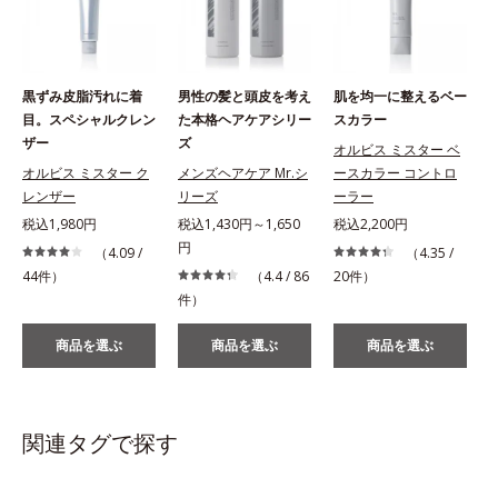
黒ずみ皮脂汚れに着
男性の髪と頭皮を考え
肌を均一に整えるベー
目。スペシャルクレン
た本格ヘアケアシリー
スカラー
ザー
ズ
オルビス ミスター ベ
オルビス ミスター ク
メンズヘアケア Mr.シ
ースカラー コントロ
レンザー
リーズ
ーラー
税込1,980円
税込1,430円～1,650
税込2,200円
円
（4.09 /
（4.35 /
44件）
（4.4 / 86
20件）
件）
商品を選ぶ
商品を選ぶ
商品を選ぶ
関連タグで探す