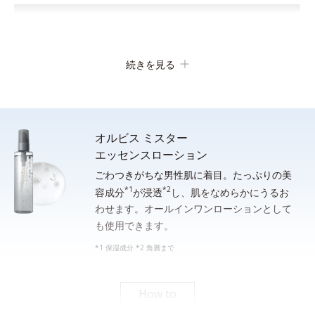
続きを見る
オルビス ミスター
エッセンスローション
ごわつきがちな男性肌に着目。たっぷりの美
*1
*2
顔全体をぬらします。手のひらに適量（約２cm）をとり、水ま
容成分
が浸透
し、肌をなめらかにうるお
わせます。オールインワンローションとして
たはぬるま湯でよく泡立ててから洗顔し、その後しっかり洗い流
も使用できます。
してください。
*1 保湿成分 *2 角層まで
*シェービングフォームとしてご使用になる場合は、洗面器等の器に適量をとり、水または
ぬるま湯を通常の５倍程度加えてよく薄めてから、泡立てネット等で充分に泡立てて使用
してください。
How to
素早い泡立ち