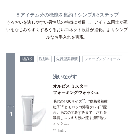
８アイテム分の機能を集約！シンプル3ステップ
うるおいを逃しやすい男性肌の特徴に着目し、アイテム同士が互
いをなじみやすくするうるおいコネクト設計が進化。よりシンプ
ルなお手入れを実現。
1品3役
洗顔料
先行型美容液
シェービングフォーム
洗いながす
オルビス ミスター
フォーミングウォッシュ
*2
毛穴の1/30サイズ
、“皮脂吸着微
STEP
*3
*4
粒子
”とモロッコ溶岩クレイ
配
合。毛穴のすみずみまで、汚れを
1
吸着しスッキリ洗い流す濃密泡ウ
ォッシュ。
旧品比