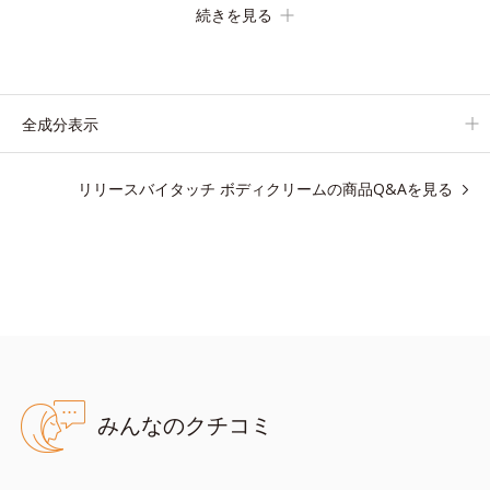
続きを見る
す。
【ご使用方法】
お風呂上がりなどの清潔な肌に適量をやさしくなじませてくださ
全成分表示
い。
リリースバイタッチ ボディクリームの商品Q&Aを見る
●無香料、無着色 ●酸化しやすい油分不使用●アルコールフリー●弱酸
性●加水分解ヒアルロン酸配合＝保湿成分
※アレルギーテスト済＝全ての方にアレルギーが起こらないという
ことではありません。
みんなのクチコミ