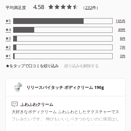
4.58
平均満足度
（
232
件）
5
165
件
4
49
件
3
8
件
2
7
件
1
3
件
★を
タップ
で口コミを絞り込み
絞り込みを解除する
リリースバイタッチ ボディクリーム 190g
ふわふわクリーム
大好きなボディクリーム ふわふわとしたテクスチャーでス
フレみたいです。 伸びもいいしベタつかないのに保湿はし
っかりしてくれます。 翌日も乾燥しらずで肌の感じもふわ