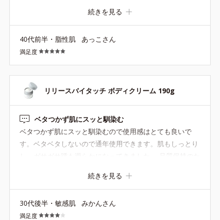
っとしてるので毎日使ってます
続きを見る
40代前半・脂性肌
あっこさん
満足度
リリースバイタッチ ボディクリーム 190g
ベタつかず肌にスッと馴染む
ベタつかず肌にスッと馴染むので使用感はとても良いで
す。ベタベタしないので通年使用できます。肌もしっとり
し、ガサガサ踵も滑らかになってきました。 品質保持のた
めには仕方ないのかもしれませんが、容器が蓋をクルクル
続きを見る
回して開けるタイプなので少し面倒です。ワンタッチでパ
カッと開けられるといいなと思います。
30代後半・敏感肌
みかんさん
満足度