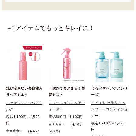
＋1アイテムでもっとキレイに！
洗い流さない美容液入
一吹きでまとまる！美
うるツヤヘアケアシリ
りヘアミルク
髪ミスト
ーズ
エッセンスインヘアミ
トリートメントヘアウ
モイスト セラム シャ
ルク
ォーター
ンプー・コンディショ
ナー
税込1,100円～4,590
税込880円～1,100円
円
税込1,210円～1,430
（4.19 /
円
（4.48 /
869件）