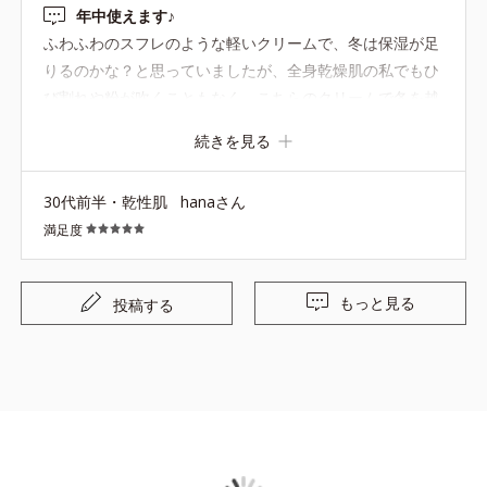
年中使えます♪
ふわふわのスフレのような軽いクリームで、冬は保湿が足
りるのかな？と思っていましたが、全身乾燥肌の私でもひ
び割れや粉が吹くこともなく、こちらのクリームで冬を越
すことができました。 これから暑くなりますが、室内はエ
続きを見る
アコンで乾燥しやすいので、お風呂上りに冬よりは少なめ
に量を調整しながら使っていこうと思います。 軽めのクリ
30代前半・乾性肌
hanaさん
ームなので夏も重く感じずに使えそうです♪
満足度
もっと見る
投稿する