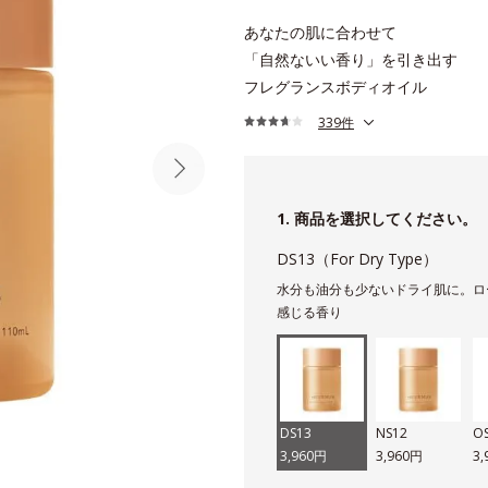
あなたの肌に合わせて
「自然ないい香り」を引き出す
フレグランスボディオイル
339件
1. 商品を選択してください。
DS13（For Dry Type）
水分も油分も少ないドライ肌に。ロ
感じる香り
DS13
NS12
O
3,960円
3,960円
3