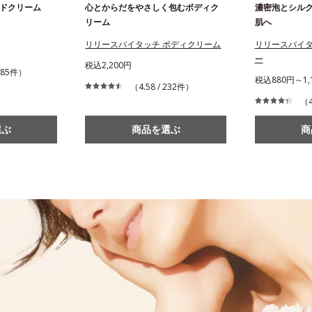
ドクリーム
心とからだをやさしく包むボディク
濃密泡とシル
リーム
肌へ
リリースバイタッチ ボディクリーム
リリースバイタ
ー
税込2,200円
,985件）
税込880円～1,
（4.58 / 232件）
（4
選ぶ
商品を選ぶ
商