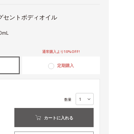
グセントボディオイル
10mL
。
通常購入より10%OFF!
定期購入
数量
カートに入れる