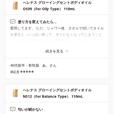
へレナス グローイングセントボディオイル
OS09（For Oily Type） 110mL
塗り方を変えてみたら…
愛用してます。 ただ、シャワー後、タオルで拭いてオイル
を塗ると…いっぱい使って、すぐになくなってしまうこと
が、お金に余裕がない私には難点でした… 何かいい方法が
ないかと思っていたところ 昔、彼氏がシャワーを浴びたあ
続きを見る
と、拭かずに軽く水気を手で払ってからベビーオイルを塗
って、残りの水気をポンポンとタオルで優しく押さえてた
40代前半・乾性肌
あ。さん
ことを思い出して、私も真似しみました。少量で済むこと
満足度
が判明しました（笑） 何よりお肌がベタつかず、しっとり
してます。香りは、ほのかに香るくらいになります。夏場
もベタつかず、この方法で乗り越えれそうです！
へレナス グローイングセントボディオイル
NS12（For Balance Type） 110mL
匂いが続かない