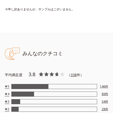
ンスを整え、ボディケアしながらそれぞれの肌の自然な香りを効
※申し訳ありませんが、サンプルはございません。
果的に広げます。
【DS13】水分も油分も少ないドライ肌に。ローズとイランイラ
ンに木々の精油を加えた、うるおいを感じる香り。
【NS12】水分と油分のバランスがとれた肌に。ゼラニウム、ロ
ーズなど花々の精油にハーブや果実を加えた、透明感あふれる香
り。
【OS09】油分が多い肌に。さっぱりした柑橘にスパイスをプラ
みんなのクチコミ
スした、植物の生命力を感じさせる香り。
天然由来の力を借りた毎日のケアで、人工的な“いい香り”でもな
3.8
く、体臭のような“ニオイ”でもない、自然な“いい匂い”を目指し
平均満足度
（
338
件）
ましょう。
5
146
件
【ご使用方法】
4
89
件
お風呂上がりのボディケアとして、マッサージするように適量を
3
34
件
塗布してください。
2
28
件
また朝にデコルテや腕に使用すると、穏やかないい匂いが日中も