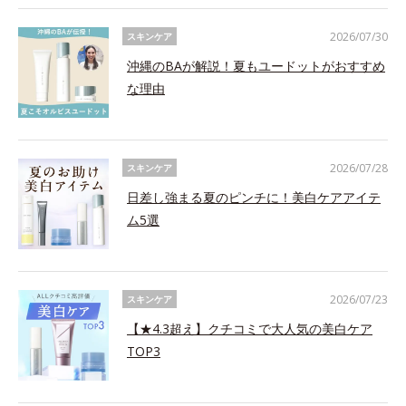
2026/07/30
スキンケア
沖縄のBAが解説！夏もユードットがおすすめ
な理由
2026/07/28
スキンケア
日差し強まる夏のピンチに！美白ケアアイテ
ム5選
2026/07/23
スキンケア
【★4.3超え】クチコミで大人気の美白ケア
TOP3