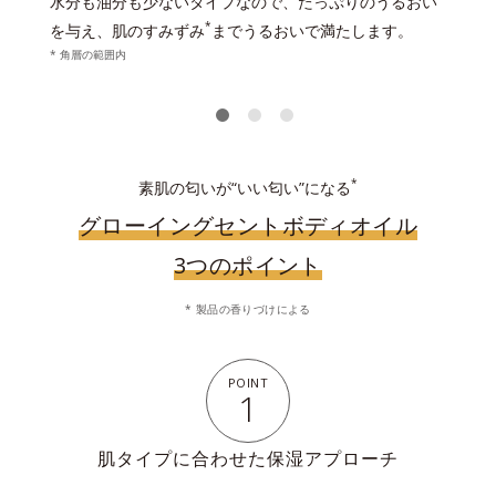
水分も油分も少ないタイプなので、たっぷりのうるおい
*
を与え、肌のすみずみ
までうるおいで満たします。
* 角層の範囲内
*
素肌の匂いが“いい匂い”になる
グローイングセントボディオイル
3つのポイント
* 製品の香りづけによる
POINT
1
肌タイプに合わせた保湿アプローチ