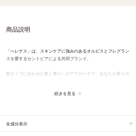
商品説明
「へレナス」は、スキンケアに強みのあるオルビスとフレグラン
スを愛するセントピアによる共同ブランド。
肌タイプに合わせた肌と香りへのアプローチで、あなたの香りの
個性を引き出すフレグランスボディオイルです。
フレグランスといっても、ただいい香りをまとうだけではありま
続きを見る
せん。「ヘレナス」では一人ひとりが持つ肌の香り「スキンセン
ト」に着目。それぞれの個性であるスキンセントを他の香りで覆
い隠すのではなく、肌の匂いにオイルのフレグランスが混じりあ
うことで、あなただけの“自然ないい匂い”を引き出します。
全成分表示
バリエーションは3種類。肌タイプに合わせて水分と油分のバラ