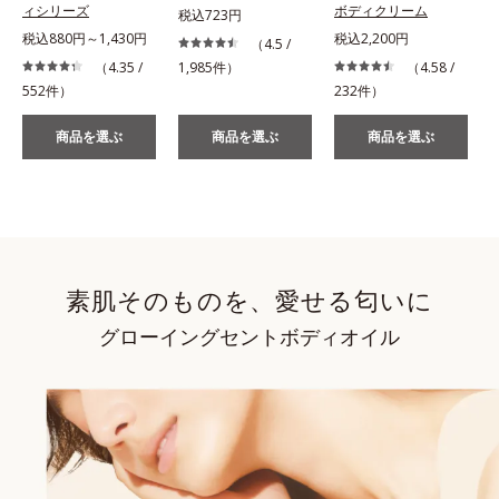
ィシリーズ
ボディクリーム
税込723円
税込880円～1,430円
税込2,200円
（4.5 /
（4.35 /
1,985件）
（4.58 /
552件）
232件）
商品を選ぶ
商品を選ぶ
商品を選ぶ
素肌そのものを、愛せる匂いに
グローイングセントボディオイル