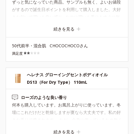
ずっと気になっていた商品。サンプルも無く、よいお値段
がするので誕生日ポイントを利用して購入しました。大好
きな匂いで潤いも良い感じ…なのに潤いも香りもすぐに無
くなってしまい、一体何のために付けるのかわからない。
続きを見る
沢山の皆さんがサンプルが欲しいと書いているにも関わら
ず何故サンプルが無いのか不思議。
50代前半・混合肌
CHOCOCHOCOさん
満足度
へレナス グローイングセントボディオイル
DS13（For Dry Type） 110mL
ローズのような良い香り
何本も購入しています。お風呂上がりに使っています。冬
場にこれだけだと乾燥しますが夏なら大丈夫です。私の好
きな香りで癒されます。 ただ、全身に使っているため無く
なるのが早い。そしてお値段も……。もう少しコスパがよ
続きを見る