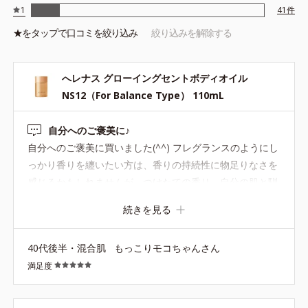
1
41
件
続きます。塗り重ねることで“自然ないい匂い”を長時間お楽しみ
いただけます。
★を
タップ
で口コミを絞り込み
絞り込みを解除する
へレナス グローイングセントボディオイル
NS12（For Balance Type） 110mL
●無着色 ●セイヨウナシ発酵エキス*1、チャ葉エキス、ダマスクバラ
（精油）*2、ホホバ種子油、バオバブ種子油、ワイルドタイムエキ
自分へのご褒美に♪
ス＝保湿成分
自分へのご褒美に買いました(^^) フレグランスのようにし
*1乳酸捍菌/セイヨウナシ果汁発酵液 *2ダマスクバラ花油
っかり香りを纏いたい方は、香りの持続性に物足りなさを
感じるかもしれませんが、つけたての香り→自分の肌と馴
染んだ香りの移ろいがたまらなく気に入っています！ ちょ
続きを見る
っと疲れた時のマッサージや、朝の気合いを入れたい時な
ど、さまざまなシーンでお世話になっています(^^)ヘレナ
40代後半・混合肌
もっこりモコちゃんさん
スの香りのヘアオイルも欲しいなぁ(^^)
満足度