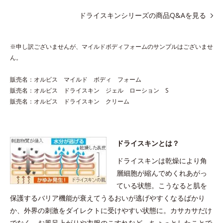
アレルギーテスト済＝全ての方にアレルギーが起こらないということで
はありません。
ドライスキンシリーズの商品Q&Aを見る
マイルドボディフォーム 500mL（医薬部外品）
※申し訳ございませんが、マイルドボディフォームのサンプルはございませ
ん。
摩擦による刺激を軽減！
販売名：オルビス マイルド ボディ フォーム
販売名：オルビス ドライスキン ジェル ローション S
医薬部外品で肌にやさしい泡状ボディシャンプー
販売名：オルビス ドライスキン クリーム
デリケートなお肌はやさしく洗いたい。押すだけでキメ細かくク
リーミィな泡が完成。ふかふかのマイルドな泡なので摩擦による
刺激を軽減し、洗いすぎによる乾燥を防ぎます。 薬用成分・グ
リチルリチン酸ジカリウム配合。肌荒れを防止し、すこやかな肌
ドライスキンとは？
を保ちます。 また、低刺激性のアミノ酸系洗浄成分と角層保護
ドライスキンは乾燥により角
成分・モイスチャーシールド成分配合。汚れをきちんと落としな
層細胞が縮んでめくれあがっ
がらうるおいは残すから、洗い上がりはしっとりやわらか。
ている状態。こうなると肌を
保護するバリア機能が衰えてうるおいが逃げやすくなるばかり
※申し訳ありませんがサンプルはございません。
か、外界の刺激をダイレクトに受けやすい状態に。カサカサだけ
※泡を出すための特殊ボトルですので、最初はボトル入りからお
でなく、お風呂上がりや衣服のこすれなど、ちょっとしたことで