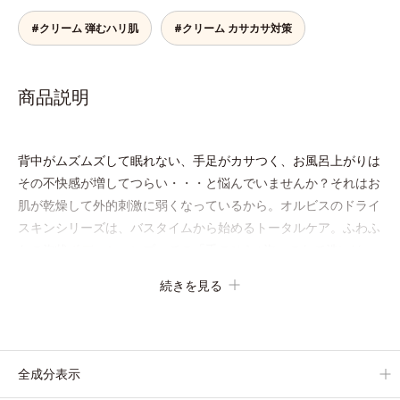
#クリーム 弾むハリ肌
#クリーム カサカサ対策
商品説明
背中がムズムズして眠れない、手足がカサつく、お風呂上がりは
その不快感が増してつらい・・・と悩んでいませんか？それはお
肌が乾燥して外的刺激に弱くなっているから。オルビスのドライ
スキンシリーズは、バスタイムから始めるトータルケア。ふわふ
わの泡状ボディシャンプーでの「手のひら+泡」のなで洗いは、
洗いすぎによる乾燥を防ぎうるおいは残します。特に不快感を感
続きを見る
じやすいお風呂上がりには、モイスチャーシールド成分を配合し
た全身用の薬用ジェルローション、部分用の薬用クリームで、つ
らいカサつきや、ムズムズする不快感をすばやくしずめ、快適に
過ごしましょう。
全成分表示