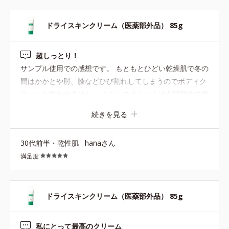
ドライスキンクリーム（医薬部外品） 85g
超しっとり！
サンプル使用での感想です。 もともとひどい乾燥肌で冬の
間はかかとや肘、膝などひび割れしてしまうのでボディク
リームが欠かせません。 こちらのクリームは今回初めて使
用しましたが、リリースバイタッチボディクリームと比べ
続きを見る
ると濃厚で重めの質感です。 伸びはよく、乾燥しやすい部
分もしっかりと保湿しているのが分かり、乾燥がひどい季
30代前半・乾性肌
hanaさん
節でもこれをつければ安心できそう！と思いました。 これ
満足度
からの季節には少し重たそうなので、また乾燥シーズンに
なったら購入を検討してみようと思います。
ドライスキンクリーム（医薬部外品） 85g
私にとって最高のクリーム