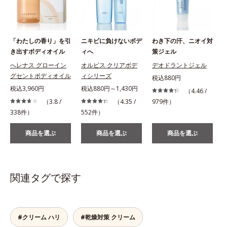
「わたしの香り」を引
ニキビに負けないボデ
わき下の汗、ニオイ対
き出すボディオイル
ィへ
策ジェル
へレナス グローイン
オルビス クリアボデ
デオドラントジェル
グセントボディオイル
ィシリーズ
税込880円
税込3,960円
税込880円～1,430円
（4.46 /
（3.8 /
（4.35 /
979件）
1
338件）
552件）
商品を選ぶ
商品を選ぶ
商品を選ぶ
関連タグで探す
#クリーム ハリ
#乾燥対策 クリーム