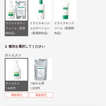
マイルドボディ
ドライスキンジ
ドライスキンク
フォーム（医薬
ェルローション
リーム（医薬部
部外品）
（医薬部外品）
外品）
2. 種別を選択してください
ボトル入り
ボトル入り
つめかえ用
1,645円
1,320円
通販限定
通販限定