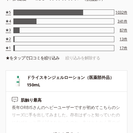
※乾燥による敏感肌の方、および子どもによる連用テスト実施済
5
1032
件
（すべての人のお肌に合うというわけではありません。）
4
341
件
3
87
件
●無油分、無香料、無着色 ●界面活性剤不使用●モイスチャーシール
ド成分配合＝角層保護成分●グリチルリチン酸ジカリウム配合＝肌荒
2
13
件
れ防止有効成分●ローマカミツレ花エキス、緑茶エキス配合＝植物性
1
17
件
保湿成分●アルコールフリー
★を
タップ
で口コミを絞り込み
絞り込みを解除する
ドライスキンクリーム 85g（医薬部外品）
ドライスキンジェルローション（医薬部外品）
150mL
部分用：ひじ・ひざ・かかとなどの乾燥のひどい部分に
肌触り最高
ガサガサのひじやひざ。ひびわれてしまった足裏のかかと。硬く
長年ORBISさんのヘビーユーザーですが初めてこちらのシ
肥厚してしまった手強い乾燥状態もしっとり整えてくれる、すぐ
リーズに手を出してみました。存在はずっと知っていたの
れた保湿力です。肌なじみのいいのばしやすい薬用クリーム。
になぜもっと早く試さなかったのか。冬はともかく夏のボ
ディケアに悩み答えを探し続けていますがようやくその答