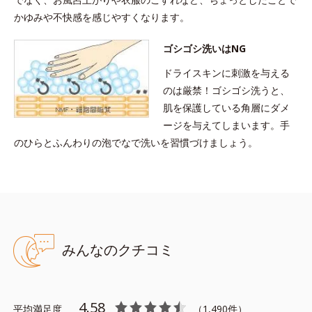
求めください。
かゆみや不快感を感じやすくなります。
※乾燥による敏感肌の方、および子どもによる連用テスト実施済
（すべての人のお肌に合うというわけではありません。）
ゴシゴシ洗いはNG
ドライスキンに刺激を与える
●無油分、無香料、無着色 ●グリチルリチン酸ジカリウム配合＝肌荒
のは厳禁！ゴシゴシ洗うと、
れ防止有効成分●アミノ酸系洗浄成分配合●モイスチャーシールド成
肌を保護している角層にダメ
分配合＝角層保護成分●ヨモギエキス、ももの葉エキス配合＝植物性
ージを与えてしまいます。手
保湿成分
のひらとふんわりの泡でなで洗いを習慣づけましょう。
ドライスキンジェルローション 150mL（医薬部外
品）
全身用：手足や背中など広い範囲に
みんなのクチコミ
背中や手足、広い範囲のカサつきに。肌の水分を補い、肌あれを
防いで、すこやかな肌環境に整えます。乾燥の気になる肌をすば
やくうるおいケアする薬用ジェルローション。
4.58
平均満足度
（
1,490
件）