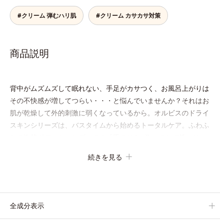
#クリーム 弾むハリ肌
#クリーム カサカサ対策
商品説明
背中がムズムズして眠れない、手足がカサつく、お風呂上がりは
その不快感が増してつらい・・・と悩んでいませんか？それはお
肌が乾燥して外的刺激に弱くなっているから。オルビスのドライ
スキンシリーズは、バスタイムから始めるトータルケア。ふわふ
わの泡状ボディシャンプーでの「手のひら+泡」のなで洗いは、
洗いすぎによる乾燥を防ぎうるおいは残します。特に不快感を感
続きを見る
じやすいお風呂上がりには、モイスチャーシールド成分を配合し
た全身用の薬用ジェルローション、部分用の薬用クリームで、つ
らいカサつきや、ムズムズする不快感をすばやくしずめ、快適に
過ごしましょう。
全成分表示