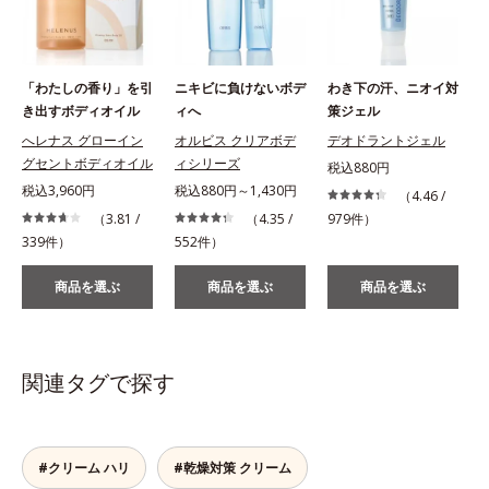
「わたしの香り」を引
ニキビに負けないボデ
わき下の汗、ニオイ対
き出すボディオイル
ィへ
策ジェル
へレナス グローイン
オルビス クリアボデ
デオドラントジェル
グセントボディオイル
ィシリーズ
税込880円
税込3,960円
税込880円～1,430円
（4.46 /
（3.81 /
（4.35 /
979件）
1
339件）
552件）
商品を選ぶ
商品を選ぶ
商品を選ぶ
関連タグで探す
#クリーム ハリ
#乾燥対策 クリーム