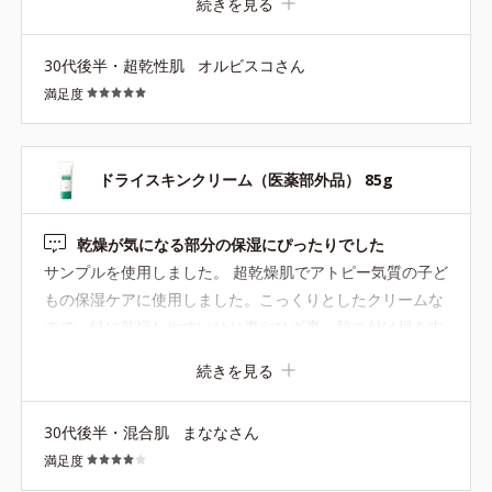
続きを見る
●無香料、無着色 ●酸化しやすい油分不使用●モイスチャーシールド
えが出そうなくらい使用感良かったです。何もなければ半
成分配合＝角層保護成分●植物性セラミド配合＝細胞間脂質（セラミ
永久的に購入し続けると思います。あまり主張していない
ド）類似成分●ビタミンE誘導体（酢酸トコフェロール）、グリチル
30代後半・超乾性肌
オルビスコさん
からか、パッケージやネーミング等に可愛さが感じられず
リチン酸ジカリウム配合＝肌荒れ防止有効成分●緑茶エキス配合＝植
満足度
（お薬感）手に取りにくかったのか、、試さなかったのが
物性保湿成分●アルコールフリー
本当に謎！後悔！夏のボディケアにとても良いと思いま
す。
ドライスキンクリーム（医薬部外品） 85g
乾燥が気になる部分の保湿にぴったりでした
サンプルを使用しました。 超乾燥肌でアトピー気質の子ど
もの保湿ケアに使用しました。こっくりとしたクリームな
ので、特に乾燥しやすいひじ裏やひざ裏、脇の付け根を中
心に塗っています。 しっかりしたテクスチャーで肌に密着
続きを見る
するような使い心地でした。乾燥が気になる部分をしっか
り保湿できているように感じます。 乾燥が気になる季節に
30代後半・混合肌
まななさん
現品も試してみたいと思いました。
満足度