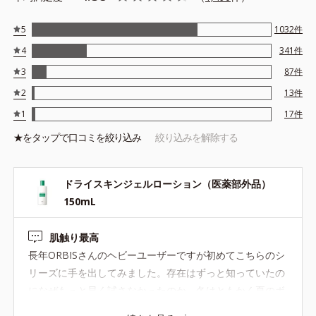
※乾燥による敏感肌の方、および子どもによる連用テスト実施済
5
1032
件
（すべての人のお肌に合うというわけではありません。）
4
341
件
3
87
件
●無油分、無香料、無着色 ●界面活性剤不使用●モイスチャーシール
ド成分配合＝角層保護成分●グリチルリチン酸ジカリウム配合＝肌荒
2
13
件
れ防止有効成分●ローマカミツレ花エキス、緑茶エキス配合＝植物性
1
17
件
保湿成分●アルコールフリー
★を
タップ
で口コミを絞り込み
絞り込みを解除する
ドライスキンクリーム 85g（医薬部外品）
ドライスキンジェルローション（医薬部外品）
150mL
部分用：ひじ・ひざ・かかとなどの乾燥のひどい部分に
肌触り最高
ガサガサのひじやひざ。ひびわれてしまった足裏のかかと。硬く
長年ORBISさんのヘビーユーザーですが初めてこちらのシ
肥厚してしまった手強い乾燥状態もしっとり整えてくれる、すぐ
リーズに手を出してみました。存在はずっと知っていたの
れた保湿力です。肌なじみのいいのばしやすい薬用クリーム。
になぜもっと早く試さなかったのか。冬はともかく夏のボ
ディケアに悩み答えを探し続けていますがようやくその答