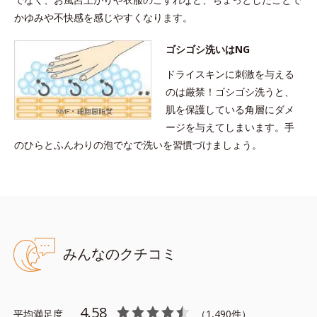
求めください。
かゆみや不快感を感じやすくなります。
※乾燥による敏感肌の方、および子どもによる連用テスト実施済
（すべての人のお肌に合うというわけではありません。）
ゴシゴシ洗いはNG
ドライスキンに刺激を与える
●無油分、無香料、無着色 ●グリチルリチン酸ジカリウム配合＝肌荒
のは厳禁！ゴシゴシ洗うと、
れ防止有効成分●アミノ酸系洗浄成分配合●モイスチャーシールド成
肌を保護している角層にダメ
分配合＝角層保護成分●ヨモギエキス、ももの葉エキス配合＝植物性
ージを与えてしまいます。手
保湿成分
のひらとふんわりの泡でなで洗いを習慣づけましょう。
ドライスキンジェルローション 150mL（医薬部外
品）
全身用：手足や背中など広い範囲に
みんなのクチコミ
背中や手足、広い範囲のカサつきに。肌の水分を補い、肌あれを
防いで、すこやかな肌環境に整えます。乾燥の気になる肌をすば
やくうるおいケアする薬用ジェルローション。
4.58
平均満足度
（
1,490
件）