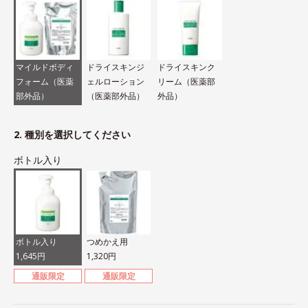
マイルドボディ
ドライスキンジ
ドライスキンク
フォーム（医薬
ェルローション
リーム（医薬部
部外品）
（医薬部外品）
外品）
2. 種別を選択してください
ボトル入り
ボトル入り
つめかえ用
1,645円
1,320円
通販限定
通販限定