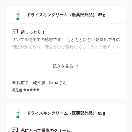
ドライスキンクリーム（医薬部外品） 85g
超しっとり！
サンプル使用での感想です。 もともとひどい乾燥肌で冬の
間はかかとや肘、膝などひび割れしてしまうのでボディク
リームが欠かせません。 こちらのクリームは今回初めて使
用しましたが、リリースバイタッチボディクリームと比べ
続きを見る
ると濃厚で重めの質感です。 伸びはよく、乾燥しやすい部
分もしっかりと保湿しているのが分かり、乾燥がひどい季
30代前半・乾性肌
hanaさん
節でもこれをつければ安心できそう！と思いました。 これ
満足度
からの季節には少し重たそうなので、また乾燥シーズンに
なったら購入を検討してみようと思います。
ドライスキンクリーム（医薬部外品） 85g
私にとって最高のクリーム