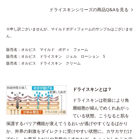
アレルギーテスト済＝全ての方にアレルギーが起こらないということで
はありません。
ドライスキンシリーズの商品Q&Aを見る
マイルドボディフォーム 500mL（医薬部外品）
※申し訳ございませんが、マイルドボディフォームのサンプルはございませ
ん。
摩擦による刺激を軽減！
販売名：オルビス マイルド ボディ フォーム
販売名：オルビス ドライスキン ジェル ローション S
医薬部外品で肌にやさしい泡状ボディシャンプー
販売名：オルビス ドライスキン クリーム
デリケートなお肌はやさしく洗いたい。押すだけでキメ細かくク
リーミィな泡が完成。ふかふかのマイルドな泡なので摩擦による
刺激を軽減し、洗いすぎによる乾燥を防ぎます。 薬用成分・グ
リチルリチン酸ジカリウム配合。肌荒れを防止し、すこやかな肌
ドライスキンとは？
を保ちます。 また、低刺激性のアミノ酸系洗浄成分と角層保護
ドライスキンは乾燥により角
成分・モイスチャーシールド成分配合。汚れをきちんと落としな
層細胞が縮んでめくれあがっ
がらうるおいは残すから、洗い上がりはしっとりやわらか。
ている状態。こうなると肌を
保護するバリア機能が衰えてうるおいが逃げやすくなるばかり
※申し訳ありませんがサンプルはございません。
か、外界の刺激をダイレクトに受けやすい状態に。カサカサだけ
※泡を出すための特殊ボトルですので、最初はボトル入りからお
でなく、お風呂上がりや衣服のこすれなど、ちょっとしたことで