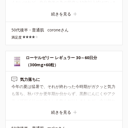
くないけれど、自分身体の為の投資と10年以上続けていま
す。 速攻性はないかもしれないが、続けてるからか不調は
続きを見る
ほぼ無く過ごせてるのは、この商品がひと役買ってると思
ってます。 でももうちょい安いといいんだけど… なので
50代後半・普通肌
coroneさん
星4つで。
満足度
ローヤルゼリー レギュラー 30～60日分
（300mg×60粒）
気力落ちに
今年の夏は猛暑で、それが終わった今時期がガクッと気力
も落ち、秋バテか更年期か分からず、黒酢にんにくやアク
ティブデイリービタミンを飲んだりしましたが、余り効か
ず、エクラエールでももう一つと言う所でこちらを試しに
続きを見る
購入しました。私にはこちらが合っていた様で、エクラエ
ールとこちらでケアされました。ロイヤルゼリーは以前か