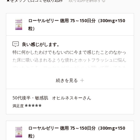
ローヤルゼリー 徳用 75～150日分（300mg×150
粒）
良い感じがします。
特に何かしたわけでもないのに今まで感じたことのなかっ
た床に吸い込まれるような疲れとホットフラッシュに悩ん
でいたところ、ローヤルゼリーがいいと聞いて買ってみま
した。 頭痛薬とかのように飲んでしばらくで効き目を感じ
続きを見る
るというようなものではないですが、飲み始めて数日、気
が付いたらホットフラッシュとはっきり自覚する状態を感
50代後半・敏感肌
オヒルネスキーさん
じなくなっていました。 なぜかどうしても起き上がれない
満足度
あの倦怠感も気が付けば気にならないほどに。 目に見えて
元気になるというより、気が付けば普通に暮らせていたと
いう感じです。 アレルギーが怖くてなかなか手を出せなか
ローヤルゼリー 徳用 75～150日分（300mg×150
った商品でしたが、今のところ大丈夫です。 ホルモン補充
粒）
療法は抵抗があって踏み出せなくても、これは食品だし試