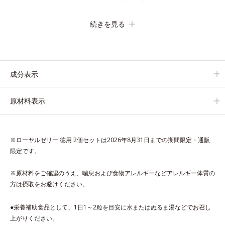
る成分「クイーンペプチド(*)」に着目。成分を損なわない独自
製法を採用し、乱れやすい女性のからだのバランスを内側からサ
続きを見る
ポート。
年齢に負けない、元気あふれる毎日を応援します。
* 女王蜂に分化するために重要なたんぱく質のこと
成分表示
原材料表示
※ローヤルゼリー 徳用 2個セットは2026年8月31日までの期間限定・通販
限定です。
※原材料をご確認のうえ、喘息および食物アレルギーなどアレルギー体質の
方は摂取をお避けください。
●栄養補助食品として、1日1～2粒を目安に水またはぬるま湯などでお召し
上がりください。