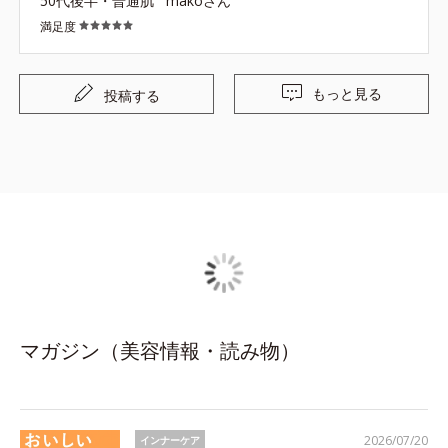
50代後半・普通肌
makoさん
ら飲んでみたかったのと、やはりお値段で購入至らなかっ
満足度
たのですが、思い切って購入して良かったです。暫く飲ん
で様子を見ようと思います。
もっと見る
投稿する
マガジン（美容情報・読み物）
2026/07/20
インナーケア