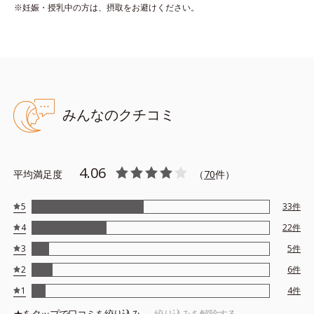
※妊娠・授乳中の方は、摂取をお避けください。
みんなのクチコミ
4.06
平均満足度
（
70
件）
5
33
件
4
22
件
3
5
件
2
6
件
1
4
件
★を
タップ
で口コミを絞り込み
絞り込みを解除する