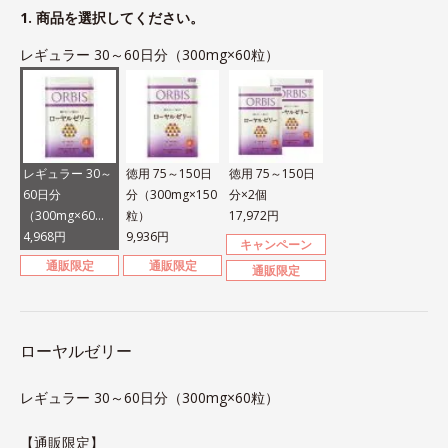
1. 商品を選択してください。
レギュラー 30～60日分（300mg×60粒）
レギュラー 30～
徳用 75～150日
徳用 75～150日
60日分
分（300mg×150
分×2個
（300mg×60
粒）
17,972円
粒）
4,968円
9,936円
キャンペーン
通販限定
通販限定
通販限定
ローヤルゼリー
レギュラー 30～60日分（300mg×60粒）
【通販限定】