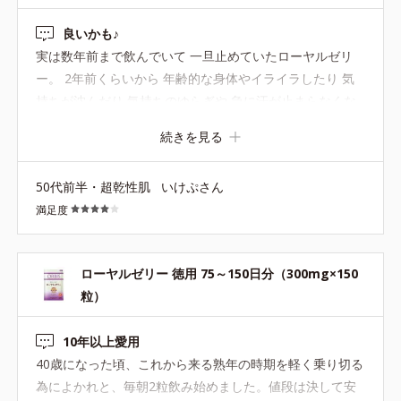
してみて本当に良かったです。 価格はちょっと高いけど、
良いかも♪
もうあの生活には戻りたくないと思えます。
実は数年前まで飲んでいて 一旦止めていたローヤルゼリ
ー。 2年前くらいから 年齢的な身体やイライラしたり 気
持ちが沈んだり 気持ちのゆらぎや 急に汗が止まらなくな
ることが増えて気になって それがストレスになっていまし
続きを見る
た。 お薬じゃなくて何か良いものないかなと思っていたと
ころ クチコミで同じような方が。 前に飲んでいたことを
50代前半・超乾性肌
いけぷさん
思い出し、 また飲みはじめました。 が、正直 変化はわか
満足度
りません。 なんとなくいい感じ。 これからも続けてみま
す。 年齢に反発する自分。笑 楽しみです。
ローヤルゼリー 徳用 75～150日分（300mg×150
粒）
10年以上愛用
40歳になった頃、これから来る熟年の時期を軽く乗り切る
為によかれと、毎朝2粒飲み始めました。値段は決して安