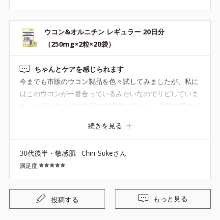
ウコン&オルニチン レギュラー 20日分
（250mg×2粒×20袋）
ちゃんとケアを感じられます
今までも市販のウコン製品を色々試してみましたが、私に
はこのウコンが一番合っているみたいなのでリピしていま
す。 お酒を飲みすぎた日の就寝前に飲むと、翌朝の不快感
がほぼ無いです！もちろん、お酒の量によっては酔いは残
続きを見る
りますが、重さを感じること無く起きられます。体感で言
うと『アルコールが残っていない』というより『二日酔い
30代後半・敏感肌
Chiri-Sukeさん
が残っていない』という感じ。 お酒を飲む日に関わらず、
満足度
疲れているな〜という時も、１日１錠を数日飲み続けてま
す。 個別包装になっているので、持ち歩きにも便利でおす
すめです。
もっと見る
投稿する