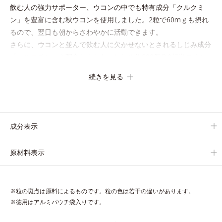
飲む人の強力サポーター、ウコンの中でも特有成分「クルクミ
ン」を豊富に含む秋ウコンを使用しました。2粒で60mｇも摂れ
るので、翌日も朝からさわやかに活動できます。
さらに、ウコンと並んで飲む人に欠かせないとされるしじみ成分
「オルニチン」を配合しました。しじみ約200個分*相当のオル
ニチンが、アルギニン、シトルリンとともに働いて、内側からの
続きを見る
立ち直りをしっかりサポートします。
お酒や脂っこい食事をした翌日の体調を整えたい方におすすめの
サプリメントです。
成分表示
＊オルビス調べ
原材料表示
※粒の斑点は原料によるものです。粒の色は若干の違いがあります。
※徳用はアルミパウチ袋入りです。