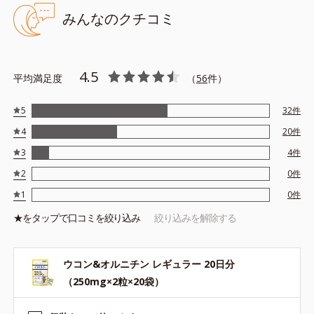
みんなのクチコミ
4.5
平均満足度
（
56
件）
5
32
件
4
20
件
3
4
件
2
0
件
1
0
件
★を
タップ
で口コミを絞り込み
絞り込みを解除する
ウコン&オルニチン レギュラー 20日分
（250mg×2粒×20袋）