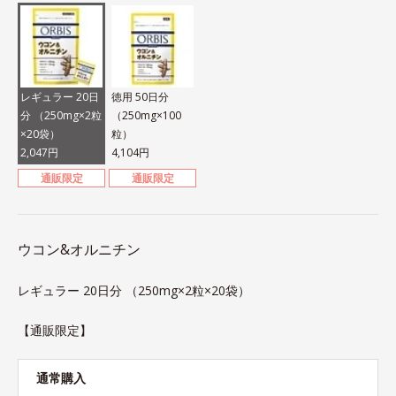
レギュラー 20日
徳用 50日分
分 （250mg×2粒
（250mg×100
×20袋）
粒）
2,047円
4,104円
通販限定
通販限定
ウコン&オルニチン
レギュラー 20日分 （250mg×2粒×20袋）
【通販限定】
通常購入