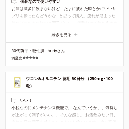
個装なので使いやすい
お酒は滅多に飲まないけど、たまに疲れた時とかにいいサ
プリを摂ったらどうかな…と思って購入。疲れが溜まった
時などにたまに飲むと調子がいい。 個装なので持ち歩きや
すいし、品質も落ちにくいのが良いと思う。ウコンは常用
続きを見る
すると逆によくないので、毎日とかしょっちゅう飲むのは
止めといた方が良いですよ。 健康食品であってもほどほど
50代前半・乾性肌
horiyさん
にです。
満足度
ウコン&オルニチン 徳用 50日分 （250mg×100
粒）
いい！
小粒なのにメンテナンス機能で。 なんていうか、、気持ち
が上がって調子がいい、、そんな感じ。 お酒飲みたい日、
疲れた日や調子を整えたいときにも飲んでます。少し高価