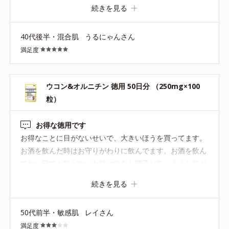
な気もするけど、毎日続けるサプリじゃないし、体に合っ
続きを見る
てるし、飲みやすいし、体調サポートのために、お徳用で
リピートしました！これはお気に入り。
40代後半・混合肌
うるにゃんさん
満足度
ウコン&オルニチン 徳用 50日分 （250mg×100
粒）
お得な徳用です
お得なことに目がないせいで、大きいほうを買ってます。
お酒を飲んだ時はお守りがわりに飲んでます。お酒を飲ん
でない日でも気が向いた時に飲むと調子が良いような気が
します。
続きを見る
50代前半・敏感肌
レイさん
満足度