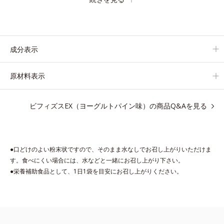
クセのないヨーグルトパイン味の顆粒タイプで「毎日飲むのが楽
しみ」「水がなくても口の中でサッと溶ける」などおいしさと手
軽さが好評です。
成分表示
原材料表示
ビフィズスEX（ヨーグルトパイン味）の商品Q&Aを見る
●口どけのよい粉末状ですので、そのまま水なしでお召し上がりいただけま
す。食べにくい場合には、水などと一緒にお召し上がり下さい。
●栄養補助食品として、1日1袋を目安にお召し上がりください。