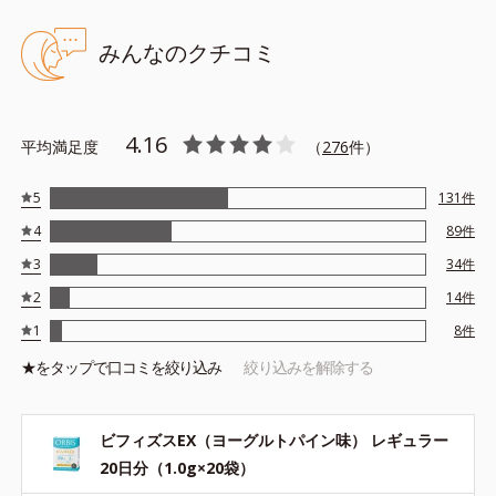
みんなのクチコミ
4.16
平均満足度
（
276
件）
5
131
件
4
89
件
3
34
件
2
14
件
1
8
件
★を
タップ
で口コミを絞り込み
絞り込みを解除する
ビフィズスEX（ヨーグルトパイン味） レギュラー
20日分（1.0g×20袋）