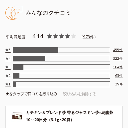
みんなのクチコミ
4.14
平均満足度
（
973
件）
5
455
件
4
322
件
3
104
件
2
63
件
1
29
件
★を
タップ
で口コミを絞り込み
絞り込みを解除する
カテキン＆ブレンド茶 香るジャスミン茶×烏龍茶
10～20日分（3.1g×20袋）