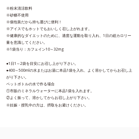
※粉末清涼飲料
※砂糖不使用
※個包装だから持ち運びに便利！
※アイスでもホットでもおいしく召し上がれます。
※健康的なダイエットのために、適度な運動を取り入れ、1日の総カロリー
量を意識してください。
※1袋当り：カフェイン10～32mg
●1日1～2袋を目安にお召し上がり下さい。
●400～500mlの水またはお湯に本品1袋を入れ、よく溶かしてからお召し上
がり下さい。
ペットボトルの水で作る場合
①市販のミネラルウォーターに本品1袋を入れます。
②よく振って、溶かしてからお召し上がり下さい。
※妊娠・授乳中の方は、摂取をお避けください。