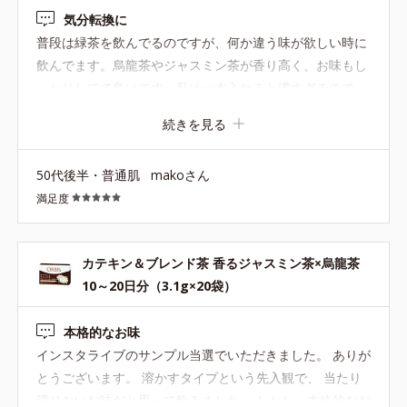
気分転換に
普段は緑茶を飲んでるのですが、何か違う味が欲しい時に
飲んでます。烏龍茶やジャスミン茶が香り高く、お味もし
っかりしてて良いです。私は一本入れると濃すぎるので、
コップ一杯一回1/4〜1/5本にして飲んでます。コスパも良
続きを見る
くて、マイボトルにも入れて飲んでます。
50代後半・普通肌
makoさん
満足度
カテキン＆ブレンド茶 香るジャスミン茶×烏龍茶
10～20日分（3.1g×20袋）
本格的なお味
インスタライブのサンプル当選でいただきました。 ありが
とうございます。 溶かすタイプという先入観で、 当たり
障りないお味だと思って飲みました。 しかし、本格的なお