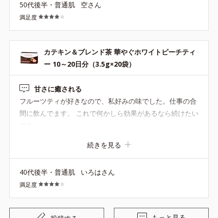
50代後半・普通肌
空さん
が。 脂っこい食事にのお供にはこちらがぴったりだと思い
満足度
ます。 苦手なジャスミンの風味は、苦さのおかげでまぎれ
てさほど感じません(^^; カテキン×烏龍茶のいいとこどり
なお茶と割り切って、夏の水分補給に冷たくして飲みたい
カテキン＆ブレンド茶 華やぐホワイトピーチティ
なと思っています。
ー 10～20日分（3.5g×20袋）
甘さに癒される
フルーツティが好きなので、私好みの味でした。仕事の合
間に飲んでます。 これで何かしら効果があるなら続けたい
です。
続きを見る
40代後半・普通肌
いろはさん
満足度
もっと見る