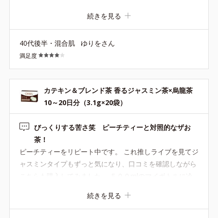
味で烏龍茶の苦味とジャスミンの爽やかさで驚きました。
続きを見る
この時期なので、冷たいお水でいただきました。 サラッと
溶けてストレスフリーです。 ありがとうございました。
40代後半・混合肌
ゆりをさん
満足度
カテキン＆ブレンド茶 香るジャスミン茶×烏龍茶
10～20日分（3.1g×20袋）
びっくりする苦さ笑 ピーチティーと対照的なザお
茶！
ピーチティーをリピート中です。 これ推しライブを見てジ
ャスミンタイプもずっと気になり、口コミを確認しながら
こちらも購入してみました。 ５００mlのマイボトルに冷
たく作って、普通にごくり。 「苦っ！」とびっくり。 同
続きを見る
じカテキン茶でも甘さのあるピーチティーの飲みやすさと
は真逆です。 でもしっかりとしたお茶感はこちらに軍配