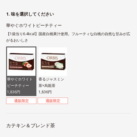
1. 味を選択してください
華やぐホワイトピーチティー
【1袋当り6.4kcal】国産白桃果汁使用。フルーティな白桃の自然な甘みが広
がるおいしさ
華やぐホワイト
香るジャスミン
ピーチティー
茶×烏龍茶
1,836円
1,836円
通販限定
通販限定
カテキン＆ブレンド茶