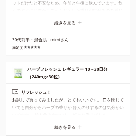
ットだけだと不安なため、午前と午後に飲んでいます。飲
んですぐにお腹からスッキリとした香りが広がるのを感じ
られ、お守りのような存在です。徳用の方がお得だろうと
続きを見る
思いつつも、持ち運びのしやすさからレギュラーサイズを
購入してしまいます…
30代前半・混合肌
mimiさん
満足度
ハーブフレッシュ レギュラー 10～30日分
（240mg×30粒）
リフレッシュ！
お試しで買ってみましたが、とてもいいです。 口を閉じて
いても自分からハーブの香りが ほんのりするのは気分がい
いですね。 粒も飲みやすいし、好きな香りでした。
続きを見る