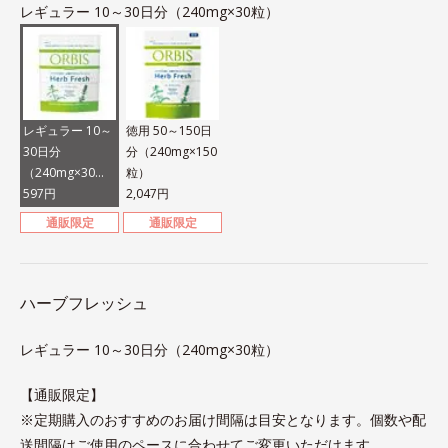
レギュラー 10～30日分（240mg×30粒）
レギュラー 10～
徳用 50～150日
30日分
分（240mg×150
（240mg×30
粒）
粒）
597円
2,047円
通販限定
通販限定
ハーブフレッシュ
レギュラー 10～30日分（240mg×30粒）
【通販限定】
※定期購入のおすすめのお届け間隔は目安となります。個数や配
送間隔はご使用のペースに合わせてご変更いただけます。