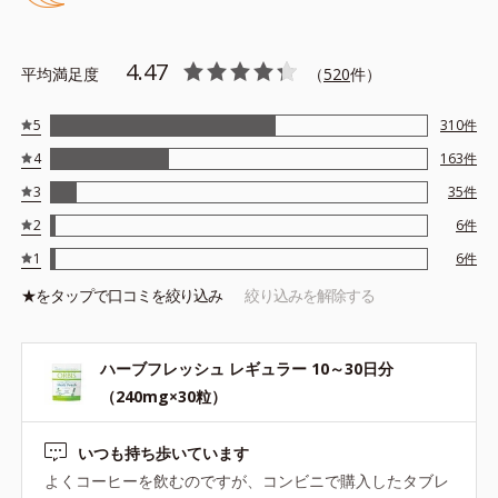
4.47
平均満足度
（
520
件）
5
310
件
4
163
件
3
35
件
2
6
件
1
6
件
★を
タップ
で口コミを絞り込み
絞り込みを解除する
ハーブフレッシュ レギュラー 10～30日分
（240mg×30粒）
いつも持ち歩いています
よくコーヒーを飲むのですが、コンビニで購入したタブレ