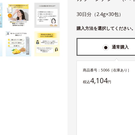
30日分（2.4g×30包）
購入方法を選択してください
通常購入
商品番号：
5066
［在庫あり］
4,104
税込
円