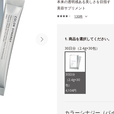
本来の透明感ある美しさを目指す
美容サプリメント
130件
1. 商品を選択してください。
30日分（2.4g×30包）
30日分
（2.4g×30
包）
4,104円
カラーシナジー（パ