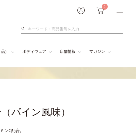
0
検
索
食品）
ボディウェア
店舗情報
マガジン
ー（パイン風味）
ミンC配合。