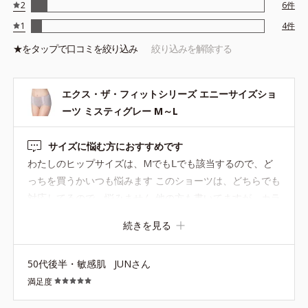
2
6
件
1
4
件
★を
タップ
で口コミを絞り込み
絞り込みを解除する
エクス・ザ・フィットシリーズ エニーサイズショ
ーツ ミスティグレー M～L
サイズに悩む方におすすめです
わたしのヒップサイズは、Mでもᒪでも該当するので、ど
っちを買うかいつも悩みます このショーツは、どちらでも
対応してるので、悩みません 他の方も書いてますが、カラ
ーをもっと増やして欲しいです
続きを見る
50代後半・敏感肌
JUNさん
満足度