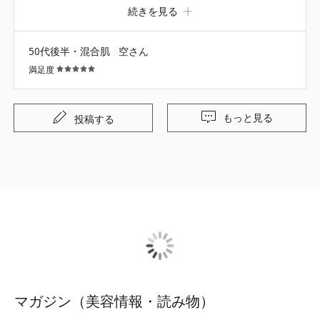
題によりリピートを断念。 ストレッチショーツも洗ううち
続きを見る
に生地のごわつきが気になるようになり… せっかくおそろ
いのブラが発売されているのにワイヤーが苦手な自分。 ク
50代後半・混合肌
空さん
チコミもあまりよくなかったのでブラは他社のノンワイヤ
満足度
ーブラに「ワイン色」があったので合わせています。 その
点と多少でも綿が入っていればな…というところ以外は◎
です。
もっと見る
投稿する
マガジン（美容情報・読み物）