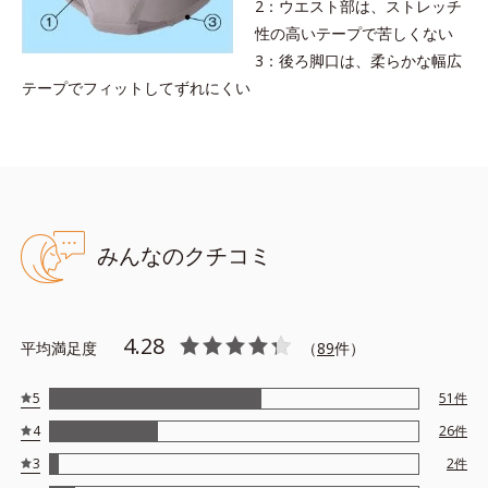
2：ウエスト部は、ストレッチ
性の高いテープで苦しくない
3：後ろ脚口は、柔らかな幅広
テープでフィットしてずれにくい
みんなのクチコミ
4.28
平均満足度
（
89
件）
5
51
件
4
26
件
3
2
件