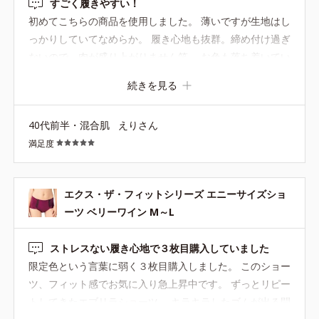
すごく履きやすい！
初めてこちらの商品を使用しました。 薄いですが生地はし
っかりしていてなめらか。 履き心地も抜群。締め付け過ぎ
ないので、肉が盛り上がりません笑。 お色も落ち着いてい
て良かったです。 また購入したい商品です。
続きを見る
40代前半・混合肌
えりさん
満足度
エクス・ザ・フィットシリーズ エニーサイズショ
ーツ ベリーワイン M～L
ストレスない履き心地で３枚目購入していました
限定色という言葉に弱く３枚目購入しました。 このショー
ツ、フィット感でお気に入り急上昇中です。 ずっとリピー
トしてきたエブリラショーツ。 キラキラしたゴムが出る問