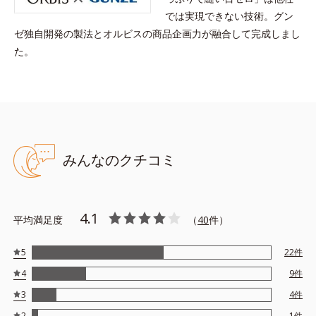
では実現できない技術。グン
ゼ独自開発の製法とオルビスの商品企画力が融合して完成しまし
た。
みんなのクチコミ
4.1
平均満足度
（
40
件）
5
22
件
4
9
件
3
4
件
2
1
件