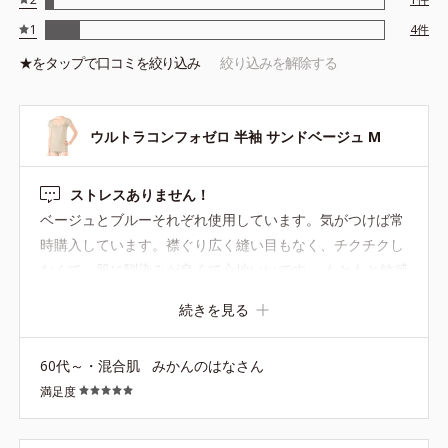
1
4
件
★を
タップ
で口コミを絞り込み
絞り込みを解除する
ウルトラコンフォゼロ 半袖 サンドベージュ M
ストレスありません！
ベージュとブルーそれぞれ使用しています。気がつけば常
時購入しています。襟ぐり広く縫い目もなく、チクチクし
なくて、肌に馴染みが良くて心地いいです。 もともと敏感
肌ですが、かゆみも無くてとても良いインナーだと思いま
続きを見る
す。
60代～・混合肌
みかんのはなさん
満足度