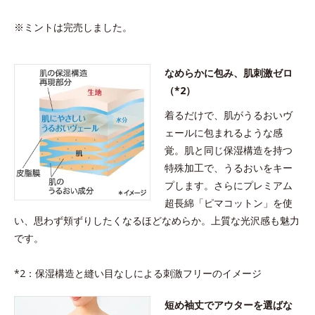
※ミントは完売しました。
なめらかに包み、肌刺激ゼロ
（*2）
着るだけで、肌がうるおいヴ
ェールに包まれるような感
覚。肌と同じ保湿構造を持つ
特殊加工で、うるおいをキー
プします。さらにプレミアム
超長綿「ピマコットン」を使
い、思わず頬ずりしたくなるほどなめらか。上質な光沢感も魅力
です。
*2：保湿構造と縫い目なしによる刺激フリーのイメージ
短め袖丈でアウターを選ばな