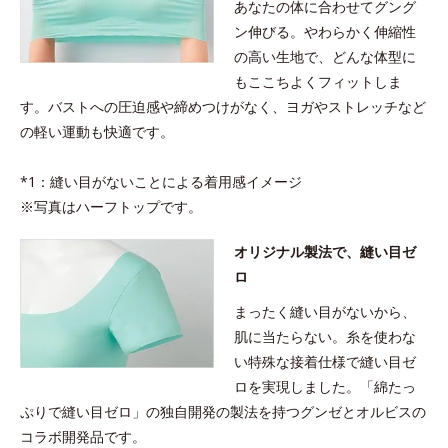
あなたの体に合わせてグング
ン伸びる。やわらかく伸縮性
の高い生地で、どんな体型に
もここちよくフィットしま
す。バストへの圧迫感や締めつけがなく、ヨガやストレッチなど
の軽い運動も快適です。
*1：縫い目がないことによる着用感イメージ
※写真はハーフトップです。
オリジナル製法で、縫い目ゼ
ロ
まったく縫い目がないから、
肌に当たらない。糸を使わな
い特殊な接着仕様で縫い目ゼ
ロを実現しました。「綿たっ
ぷりで縫い目ゼロ」の独自開発の製法を持つグンゼとオルビスの
コラボ開発品です。