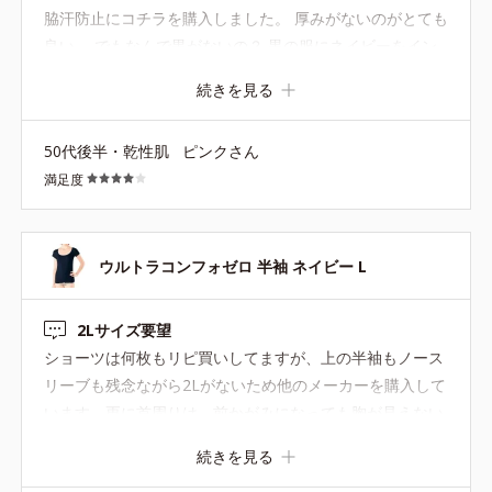
脇汗防止にコチラを購入しました。 厚みがないのがとても
良い。 でもなんで黒がないの？ 黒の服にネイビーをイン
ナーで着るのが納得できない。 黒を切望します
続きを見る
50代後半・乾性肌
ピンクさん
満足度
ウルトラコンフォゼロ 半袖 ネイビー L
2Lサイズ要望
ショーツは何枚もリピ買いしてますが、上の半袖もノース
リーブも残念ながら2Lがないため他のメーカーを購入して
います。更に首周りは、前かがみになっても胸が見えない
くらい詰めたタイプもあると嬉しいです。
続きを見る