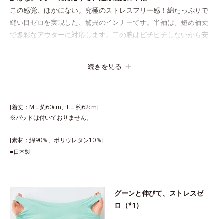
この感覚、ほかにない。究極のストレスフリー感！綿たっぷりで
縫い目ゼロを実現した、驚異のインナーです。半袖は、短め袖丈
で多彩なアウターに対応します。二の腕はピチピチしないから安
心です。
続きを見る
[着丈：M＝約60cm、L＝約62cm]
※パッドは付いておりません。
[素材：綿90％、ポリウレタン10％]
■日本製
グーンと伸びて、ストレスゼ
ロ（*1）