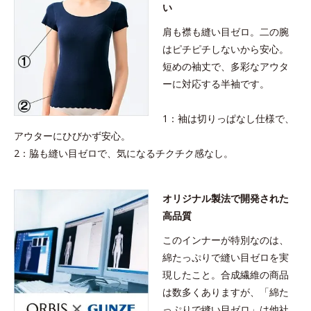
い
肩も襟も縫い目ゼロ。二の腕
はピチピチしないから安心。
短めの袖丈で、多彩なアウタ
ーに対応する半袖です。
1：袖は切りっぱなし仕様で、
アウターにひびかず安心。
2：脇も縫い目ゼロで、気になるチクチク感なし。
オリジナル製法で開発された
高品質
このインナーが特別なのは、
綿たっぷりで縫い目ゼロを実
現したこと。合成繊維の商品
は数多くありますが、「綿た
っぷりで縫い目ゼロ」は他社