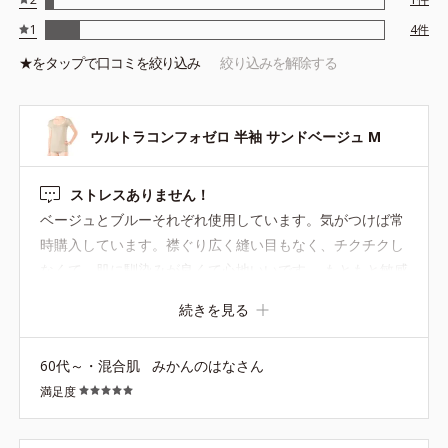
1
4
件
★を
タップ
で口コミを絞り込み
絞り込みを解除する
ウルトラコンフォゼロ 半袖 サンドベージュ M
ストレスありません！
ベージュとブルーそれぞれ使用しています。気がつけば常
時購入しています。襟ぐり広く縫い目もなく、チクチクし
なくて、肌に馴染みが良くて心地いいです。 もともと敏感
肌ですが、かゆみも無くてとても良いインナーだと思いま
続きを見る
す。
60代～・混合肌
みかんのはなさん
満足度