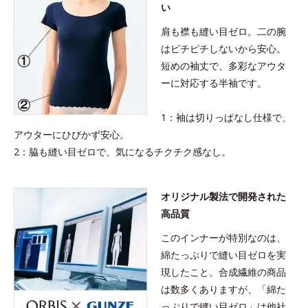
い
肩も襟も縫い目ゼロ。二の腕
はピチピチしないから安心。
短めの袖丈で、多彩なアウタ
ーに対応する半袖です。
1：袖は切りっぱなし仕様で、
アウターにひびかず安心。
2：脇も縫い目ゼロで、気になるチクチク感なし。
オリジナル製法で開発された
高品質
このインナーが特別なのは、
綿たっぷりで縫い目ゼロを実
現したこと。合成繊維の商品
は数多くありますが、「綿た
っぷりで縫い目ゼロ」は他社