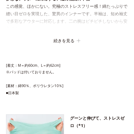
この感覚、ほかにない。究極のストレスフリー感！綿たっぷりで
縫い目ゼロを実現した、驚異のインナーです。半袖は、短め袖丈
で多彩なアウターに対応します。二の腕はピチピチしないから安
心です。
続きを見る
[着丈：M＝約60cm、L＝約62cm]
※パッドは付いておりません。
[素材：綿90％、ポリウレタン10％]
■日本製
グーンと伸びて、ストレスゼ
ロ（*1）