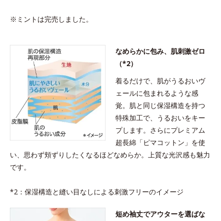
※ミントは完売しました。
なめらかに包み、肌刺激ゼロ
（*2）
着るだけで、肌がうるおいヴ
ェールに包まれるような感
覚。肌と同じ保湿構造を持つ
特殊加工で、うるおいをキー
プします。さらにプレミアム
超長綿「ピマコットン」を使
い、思わず頬ずりしたくなるほどなめらか。上質な光沢感も魅力
です。
*2：保湿構造と縫い目なしによる刺激フリーのイメージ
短め袖丈でアウターを選ばな