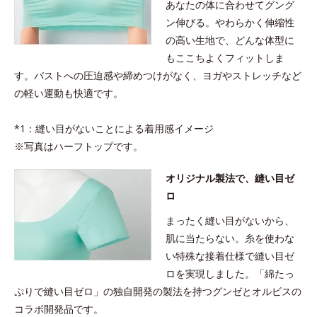
あなたの体に合わせてグング
ン伸びる。やわらかく伸縮性
の高い生地で、どんな体型に
もここちよくフィットしま
す。バストへの圧迫感や締めつけがなく、ヨガやストレッチなど
の軽い運動も快適です。
*1：縫い目がないことによる着用感イメージ
※写真はハーフトップです。
オリジナル製法で、縫い目ゼ
ロ
まったく縫い目がないから、
肌に当たらない。糸を使わな
い特殊な接着仕様で縫い目ゼ
ロを実現しました。「綿たっ
ぷりで縫い目ゼロ」の独自開発の製法を持つグンゼとオルビスの
コラボ開発品です。