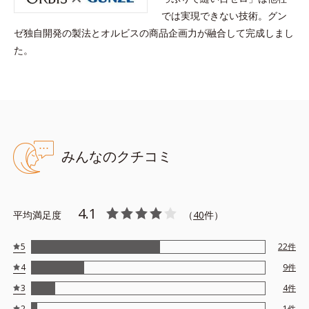
では実現できない技術。グン
ゼ独自開発の製法とオルビスの商品企画力が融合して完成しまし
た。
みんなのクチコミ
4.1
平均満足度
（
40
件）
5
22
件
4
9
件
3
4
件
2
1
件