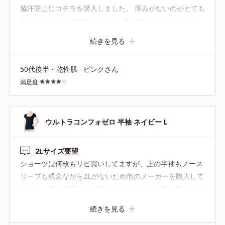
脇汗防止にコチラを購入しました。 厚みがないのがとても
良い。 でもなんで黒がないの？ 黒の服にネイビーをイン
ナーで着るのが納得できない。 黒を切望します
続きを見る
50代後半・乾性肌
ピンクさん
満足度
ウルトラコンフォゼロ 半袖 ネイビー L
2Lサイズ要望
ショーツは何枚もリピ買いしてますが、上の半袖もノース
リーブも残念ながら2Lがないため他のメーカーを購入して
います。更に首周りは、前かがみになっても胸が見えない
くらい詰めたタイプもあると嬉しいです。
続きを見る