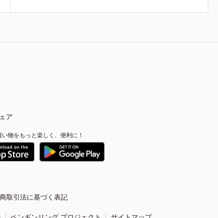
ェア
買い物をもっと楽しく、便利に！
商取引法に基づく表記
ー
ペンギンリング プロジェクト
サイトマップ