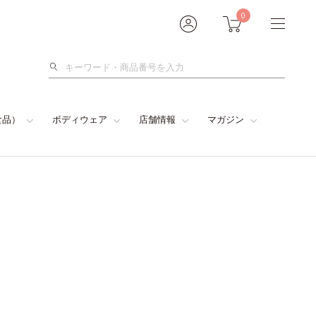
0
検
索
食品）
ボディウェア
店舗情報
マガジン