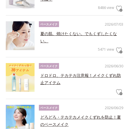
8486 view
2026/07/03
ベースメイク
夏の肌、焼けたくない。でもくずしたくな
い。
5471 view
2026/06/30
ベースメイク
ドロドロ、テカテカ注意報！メイクくずれ防
止アイテム
2026/06/29
ベースメイク
どろどろ・テカテカメイクくずれを防止！夏
のベースメイク