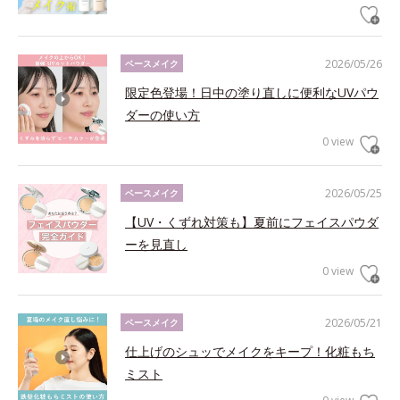
2026/05/26
ベースメイク
限定色登場！日中の塗り直しに便利なUVパウ
ダーの使い方
0 view
2026/05/25
ベースメイク
【UV・くずれ対策も】夏前にフェイスパウダ
ーを見直し
0 view
2026/05/21
ベースメイク
仕上げのシュッでメイクをキープ！化粧もち
ミスト