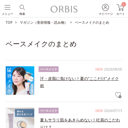
0
メニュー
検索
マイページ
カート
TOP
マガジン（美容情報・読み物）
ベースメイクのまとめ
ベースメイクのまとめ
NEW
2026/08/05
ベースメイク
汗・皮脂に負けない！夏の“ここだけ”メイク
術
NEW
2026/07/15
ベースメイク
夏もサラリ肌をあきらめない！社員のこだわ
りは？