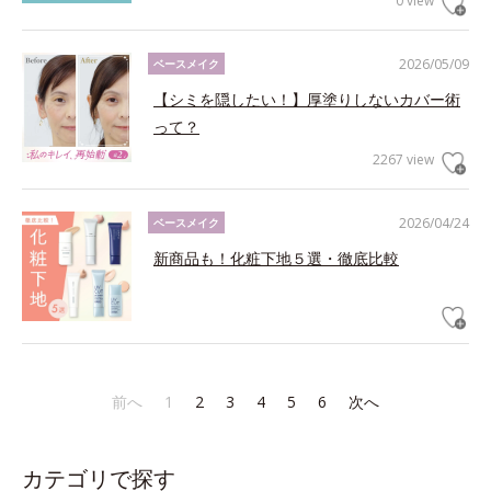
0 view
2026/05/09
ベースメイク
【シミを隠したい！】厚塗りしないカバー術
って？
2267 view
2026/04/24
ベースメイク
新商品も！化粧下地５選・徹底比較
前へ
1
2
3
4
5
6
次へ
カテゴリで探す