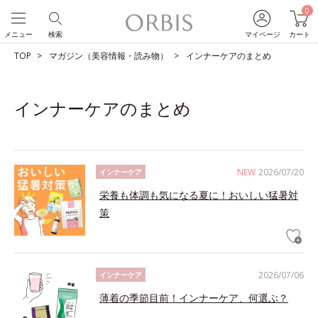
0
メニュー
検索
マイページ
カート
TOP
マガジン（美容情報・読み物）
インナーケアのまとめ
インナーケアのまとめ
NEW
2026/07/20
インナーケア
栄養も体調も気になる夏に！おいしい猛暑対
策
2026/07/06
インナーケア
薄着の季節目前！インナーケア、何選ぶ？