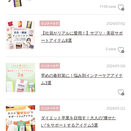
7109 view
2026/07/02
インナーケア
【社員がリアルに愛用！】サプリ・美容サポ
ートアイテム8選
0 view
2026/01/26
インナーケア
早めの春対策に！悩み別インナーケアアイテ
ム3選
2026/01/22
インナーケア
ダイエット卒業を目指す！大人の“痩せた
い”をサポートするアイテム5選