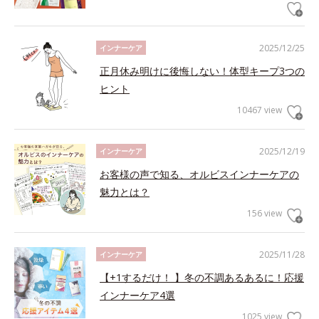
2025/12/25
インナーケア
正月休み明けに後悔しない！体型キープ3つの
ヒント
10467 view
2025/12/19
インナーケア
お客様の声で知る、オルビスインナーケアの
魅力とは？
156 view
2025/11/28
インナーケア
【+1するだけ！ 】冬の不調あるあるに！応援
インナーケア4選
1025 view