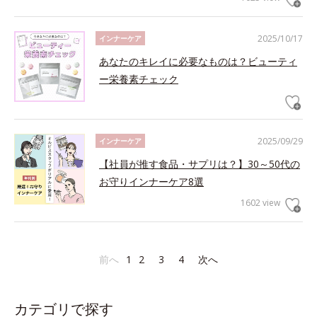
2025/10/17
インナーケア
あなたのキレイに必要なものは？ビューティ
ー栄養素チェック
2025/09/29
インナーケア
【社員が推す食品・サプリは？】30～50代の
お守りインナーケア8選
1602 view
前へ
1
2
3
4
次へ
カテゴリで探す