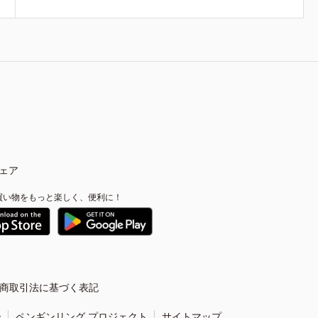
ェア
買い物をもっと楽しく、便利に！
商取引法に基づく表記
ー
ペンギンリング プロジェクト
サイトマップ