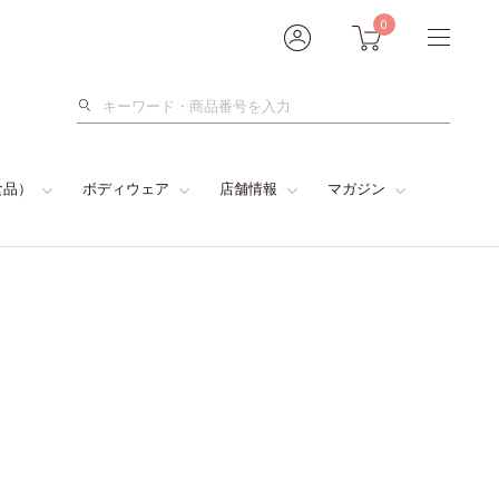
0
検
索
食品）
ボディウェア
店舗情報
マガジン