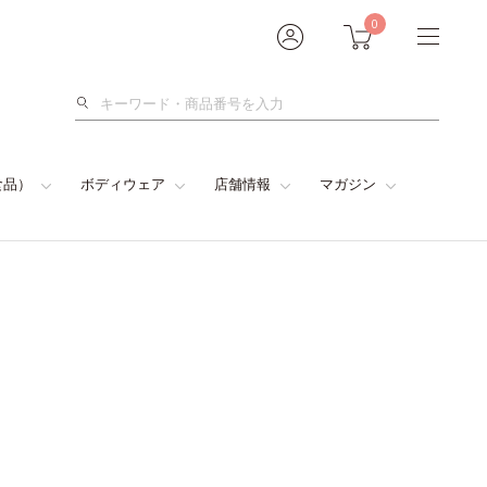
0
検
索
食品）
ボディウェア
店舗情報
マガジン