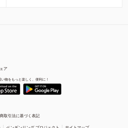
ェア
買い物をもっと楽しく、便利に！
商取引法に基づく表記
ー
ペンギンリング プロジェクト
サイトマップ