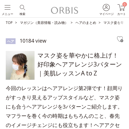
0
メニュー
検索
マイページ
カート
TOP
マガジン（美容情報・読み物）
ヘアのまとめ
マスク姿を華やか
10184 view
ヘア
マスク姿を華やかに格上げ！
好印象ヘアアレンジ3パターン
｜美肌レッスンA to Z
今回のレッスンはヘアアレンジ第2弾です！顔周り
がすっきり見えるアップスタイルなど、マスク姿
にも合うヘアアレンジを3パターンご紹介します。
マフラーを巻く今の時期はもちろんのこと、春先
のイメージチェンジにも役立ちます！ヘアアクセ