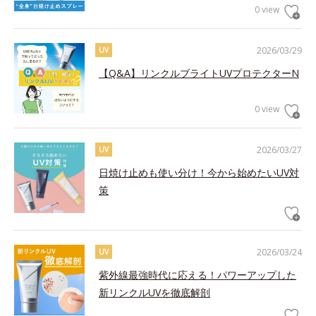
0 view
2026/03/29
UV
【Q&A】リンクルブライトUVプロテクターN
0 view
2026/03/27
UV
日焼け止めも使い分け！今から始めたいUV対
策
2026/03/24
UV
紫外線最強時代に応える！パワーアップした
新リンクルUVを徹底解剖