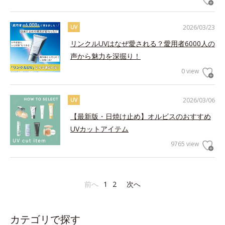
2026/03/23
UV
リンクルUVはなぜ愛される？愛用者6000人の
声から魅力を深掘り！
0 view
2026/03/06
UV
【最新版・日焼け止め】オルビスのおすすめ
UVカットアイテム
9765 view
前へ
1
2
次へ
カテゴリで探す