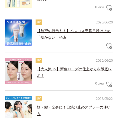
0 view
2026/06/20
UV
【待望の新色も！】ベスコス受賞日焼け止め
「焼かない」秘密
2026/06/20
UV
【大人気UV】新色ローズの仕上がりを徹底レ
ポ！
0 view
2026/05/22
UV
顔・髪・全身に！日焼け止めスプレーの使い
方