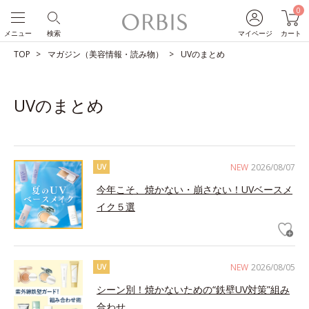
0
メニュー
検索
マイページ
カート
TOP
マガジン（美容情報・読み物）
UVのまとめ
UVのまとめ
NEW
2026/08/07
UV
今年こそ、焼かない・崩さない！UVベースメ
イク５選
NEW
2026/08/05
UV
シーン別！焼かないための“鉄壁UV対策”組み
合わせ