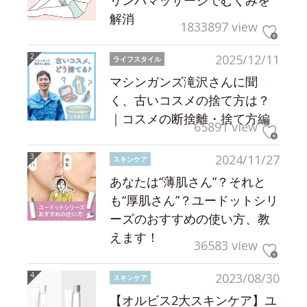
解消
1833897 view
2025/12/11
ライフスタイル
マシンガンズ滝沢さんに聞
く、古いコスメの捨て方は？
｜コスメの断捨離・捨て方編
65891 view
2024/11/27
スキンケア
あなたは“薄肌さん”？それと
も“厚肌さん”？ユードットシリ
ーズのおすすめの使い方、教
えます！
36583 view
2023/08/30
スキンケア
【オルビス2大スキンケア】ユ