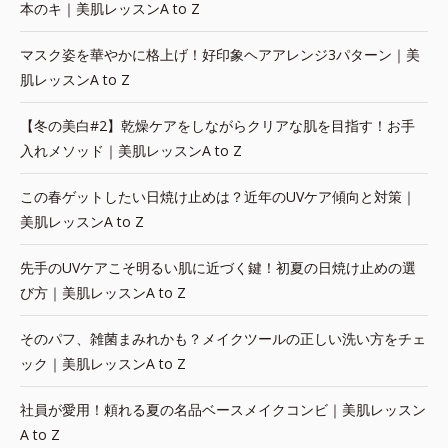
本のキ｜美肌レッスンA to Z
マスク姿を華やかに格上げ！好印象ヘアアレンジ3パターン｜美
肌レッスンA to Z
【冬の美白#2】乾燥ケアをしながらクリアな肌を目指す！お手
入れメソッド｜美肌レッスンA to Z
この春ゲットしたい日焼け止めは？近年のUVケア傾向と対策｜
美肌レッスンA to Z
先手のUVケアこそ明るい肌に近づく鍵！初夏の日焼け止めの選
び方｜美肌レッスンA to Z
そのパフ、雑菌まみれかも？メイクツールの正しい洗い方をチェ
ック｜美肌レッスンA to Z
社員が愛用！頼れる夏の名品ベースメイクコンビ｜美肌レッスン
A to Z