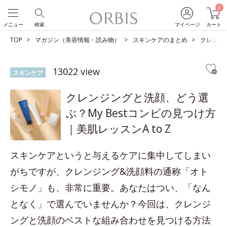
0
メニュー
検索
マイページ
カート
TOP
マガジン（美容情報・読み物）
スキンケアのまとめ
クレンジン
13022 view
スキンケア
クレンジングと洗顔、どう選
ぶ？My Bestコンビの見つけ方
｜美肌レッスンA to Z
スキンケアというと与えるケアに集中してしまい
がちですが、クレンジング&洗顔料の通称「オト
シモノ」も、非常に重要。あなたはつい、「なん
となく」で選んでいませんか？今回は、クレンジ
ングと洗顔のベストな組み合わせを見つける方法