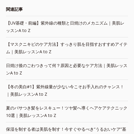
関連記事
【UV基礎・前編】紫外線の種類と日焼けのメカニズム｜美肌レ
ッスンA to Z
【マスクニキビのケア方法】すっきり肌を目指すおすすめアイテ
ム｜美肌レッスンA to Z
日焼け後のごわつきって何？原因と必要なケア方法｜美肌レッス
ンA to Z
【冬の美白#1】紫外線量が少ない今こそお手入れのチャンス！
｜美肌レッスンA to Z
夏のパサつき髪をレスキュー！ツヤ髪へ導くヘアケアテクニック
10選｜美肌レッスンA to Z
保湿を制する者は美肌を制す！今すぐやるべき“うるおいケア”基