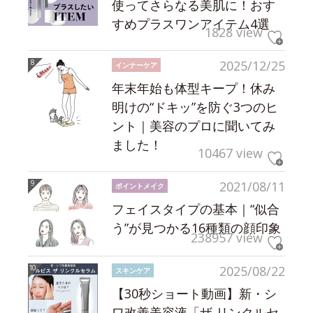
使ってさらなる美肌に！おす
すめプラスワンアイテム4選
1828 view
2025/12/25
インナーケア
年末年始も体型キープ！休み
明けの“ドキッ”を防ぐ3つのヒ
ント｜美容のプロに聞いてみ
ました！
10467 view
2021/08/11
ポイントメイク
フェイスタイプの基本｜“似合
う”が見つかる16種類の顔印象
238957 view
2025/08/22
スキンケア
【30秒ショート動画】新・シ
ワ改善美容液「ザ リンクルセ