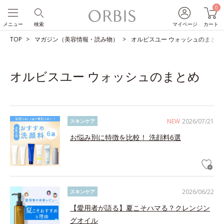
0
メニュー
検索
マイページ
カート
TOP
マガジン（美容情報・読み物）
オルビスユー ウォッシュのまとめ
オルビスユー ウォッシュのまとめ
NEW
2026/07/21
スキンケア
お悩み別に特徴を比較！ 洗顔料6選
2026/06/22
スキンケア
【愛用者が語る】夏こそハマる？クレンジン
グオイル