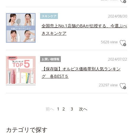
2024/08/30
スキンケア
全国売上No.1店舗のBAが伝授する、今選ぶべ
きスキンケア
5628 view
2024/07/22
お買い物情報
【保存版】オルビス価格帯別人気ランキン
グ 各BEST５
23297 view
前へ
1
2
3
次へ
カテゴリで探す