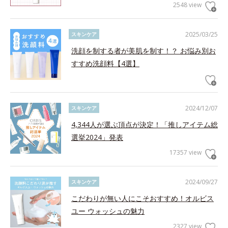
2548 view
2025/03/25
スキンケア
洗顔を制する者が美肌を制す！？ お悩み別お
すすめ洗顔料【4選】
2024/12/07
スキンケア
4,344人が選ぶ頂点が決定！「推しアイテム総
選挙2024」発表
17357 view
2024/09/27
スキンケア
こだわりが無い人にこそおすすめ！オルビス
ユー ウォッシュの魅力
2327 view