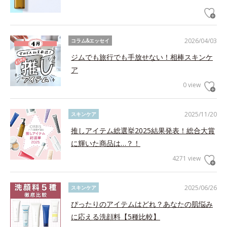
2026/04/03
コラム&エッセイ
ジムでも旅行でも手放せない！相棒スキンケ
ア
0 view
2025/11/20
スキンケア
推しアイテム総選挙2025結果発表！総合大賞
に輝いた商品は…？！
4271 view
2025/06/26
スキンケア
ぴったりのアイテムはどれ？あなたの肌悩み
に応える洗顔料【5種比較】