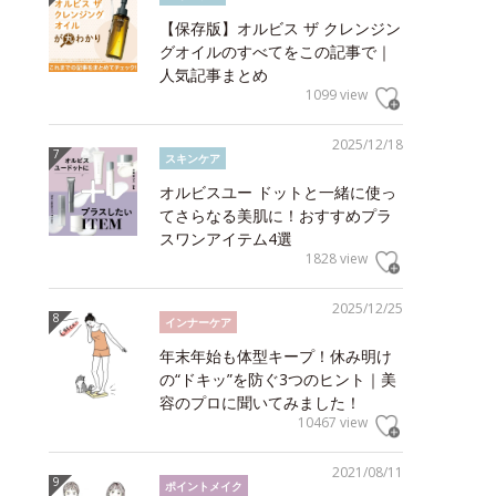
【保存版】オルビス ザ クレンジン
グオイルのすべてをこの記事で｜
人気記事まとめ
1099 view
2025/12/18
スキンケア
オルビスユー ドットと一緒に使っ
てさらなる美肌に！おすすめプラ
スワンアイテム4選
1828 view
2025/12/25
インナーケア
年末年始も体型キープ！休み明け
の“ドキッ”を防ぐ3つのヒント｜美
容のプロに聞いてみました！
10467 view
2021/08/11
ポイントメイク