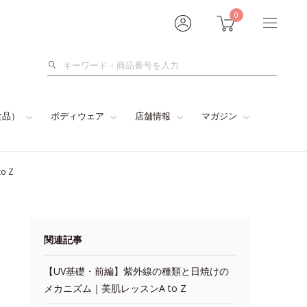
0
検
索
食品）
ボディウェア
店舗情報
マガジン
 Z
関連記事
【UV基礎・前編】紫外線の種類と日焼けの
メカニズム｜美肌レッスンA to Z