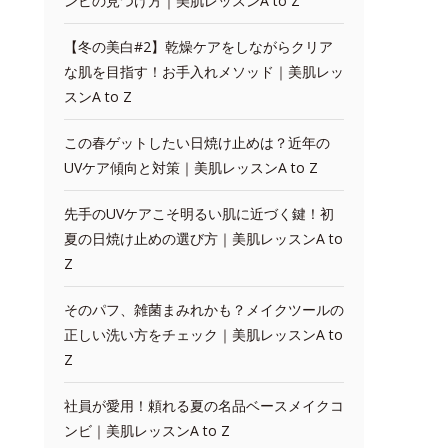
ンビの見つけ方｜美肌レッスンA to Z
【冬の美白#2】乾燥ケアをしながらクリア
な肌を目指す！お手入れメソッド｜美肌レッ
スンA to Z
この春ゲットしたい日焼け止めは？近年の
UVケア傾向と対策｜美肌レッスンA to Z
先手のUVケアこそ明るい肌に近づく鍵！初
夏の日焼け止めの選び方｜美肌レッスンA to
Z
そのパフ、雑菌まみれかも？メイクツールの
正しい洗い方をチェック｜美肌レッスンA to
Z
社員が愛用！頼れる夏の名品ベースメイクコ
ンビ｜美肌レッスンA to Z