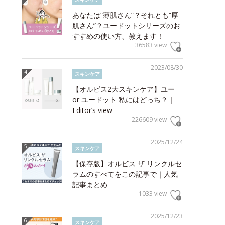
あなたは“薄肌さん”？それとも“厚
肌さん”？ユードットシリーズのお
すすめの使い方、教えます！
36583 view
2023/08/30
スキンケア
【オルビス2大スキンケア】ユー
or ユードット 私にはどっち？｜
Editor’s view
226609 view
2025/12/24
スキンケア
【保存版】オルビス ザ リンクルセ
ラムのすべてをこの記事で｜人気
記事まとめ
1033 view
2025/12/23
スキンケア