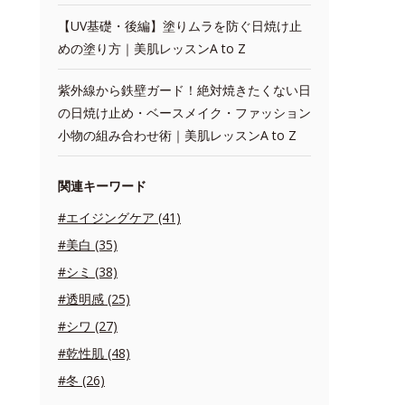
【UV基礎・後編】塗りムラを防ぐ日焼け止
めの塗り方｜美肌レッスンA to Z
紫外線から鉄壁ガード！絶対焼きたくない日
の日焼け止め・ベースメイク・ファッション
小物の組み合わせ術｜美肌レッスンA to Z
関連キーワード
#エイジングケア (41)
#美白 (35)
#シミ (38)
#透明感 (25)
#シワ (27)
#乾性肌 (48)
#冬 (26)