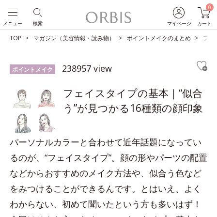
0
メニュー
検索
マイページ
カート
TOP
マガジン（美容情報・読み物）
ポイントメイクのまとめ
フェ
238957 view
ポイントメイク
フェイスタイプの基本｜“似合
う”が見つかる16種類の顔印象
パーソナルカラーと合わせて近年話題になってい
るのが、“フェイスタイプ”。顔の形やパーツの配置
などからおすすめのメイク方法や、似合う色など
をみつけることができるんです。とはいえ、よく
わからない、初めて聞いたという方も多いはず！