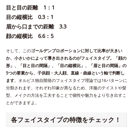
目と目の距離 1：1
目の縦横比 0.3：1
眉から口までの距離 3.3
顔の縦横比 6.6：5
そして、この
ゴールデンプロポーションに対して比率が大きい
か、小さいかによって導き出されるのがフェイスタイプ。「顔の
形」、「目と目の間隔」、「目の縦横比」、「眉と目の間隔」の
5つの要素から、子供顔・大人顔、直線・曲線という軸で判断し
ます
。オルビス独自開発のフェイスタイプ理論では16パターンに
分類されます。それぞれ印象が異なるため、洋服のテイストや髪
型、メイクの方法を工夫することで個性や魅力をより引き出すこ
とができますよ。
各フェイスタイプの特徴をチェック！