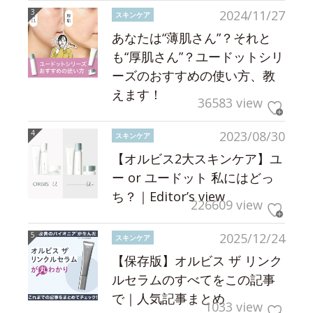
2024/11/27
スキンケア
あなたは“薄肌さん”？それと
も“厚肌さん”？ユードットシリ
ーズのおすすめの使い方、教
えます！
36583 view
2023/08/30
スキンケア
【オルビス2大スキンケア】ユ
ー or ユードット 私にはどっ
ち？｜Editor’s view
226609 view
2025/12/24
スキンケア
【保存版】オルビス ザ リンク
ルセラムのすべてをこの記事
で｜人気記事まとめ
1033 view