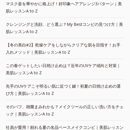
マスク姿を華やかに格上げ！好印象ヘアアレンジ3パターン｜美
肌レッスンA to Z
クレンジングと洗顔、どう選ぶ？My Bestコンビの見つけ方｜美
肌レッスンA to Z
【冬の美白#2】乾燥ケアをしながらクリアな肌を目指す！お手
入れメソッド｜美肌レッスンA to Z
この春ゲットしたい日焼け止めは？近年のUVケア傾向と対策｜
美肌レッスンA to Z
先手のUVケアこそ明るい肌に近づく鍵！初夏の日焼け止めの選
び方｜美肌レッスンA to Z
そのパフ、雑菌まみれかも？メイクツールの正しい洗い方をチェ
ック｜美肌レッスンA to Z
社員が愛用！頼れる夏の名品ベースメイクコンビ｜美肌レッスン