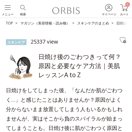
0
メニュー
検索
マイページ
カート
TOP
マガジン（美容情報・読み物）
スキンケアのまとめ
日焼け後
25337 view
スキンケア
日焼け後のごわつきって何？
原因と必要なケア方法｜美肌
レッスンA to Z
日焼けをしてしまった後、「なんだか肌がごわつ
く…」と感じたことはありませんか？原因がよく
分からないまま放置してしまう人もいるかもしれ
ませんが、実はそこから負のスパイラルが始まっ
てしまうことも。日焼け後に肌がごわつく原因と