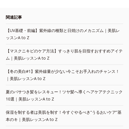
関連記事
【UV基礎・前編】紫外線の種類と日焼けのメカニズム｜美肌レ
ッスンA to Z
【マスクニキビのケア方法】すっきり肌を目指すおすすめアイテ
ム｜美肌レッスンA to Z
【冬の美白#1】紫外線量が少ない今こそお手入れのチャンス！
｜美肌レッスンA to Z
夏のパサつき髪をレスキュー！ツヤ髪へ導くヘアケアテクニック
10選｜美肌レッスンA to Z
保湿を制する者は美肌を制す！今すぐやるべき“うるおいケア”基
本のキ｜美肌レッスンA to Z