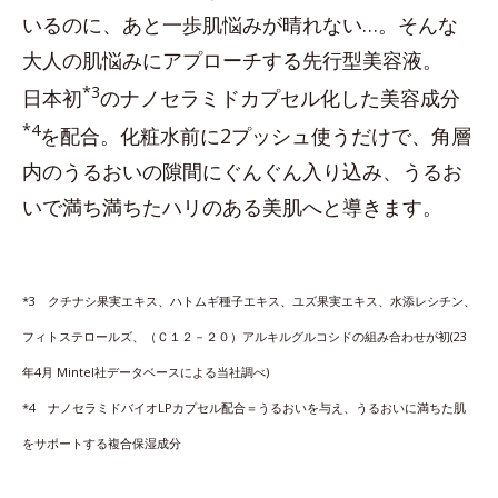
いるのに、あと一歩肌悩みが晴れない…。そんな
大人の肌悩みにアプローチする先行型美容液。
*3
日本初
のナノセラミドカプセル化した美容成分
*4
を配合。化粧水前に2プッシュ使うだけで、角層
内のうるおいの隙間にぐんぐん入り込み、うるお
いで満ち満ちたハリのある美肌へと導きます。
*3 クチナシ果実エキス、ハトムギ種子エキス、ユズ果実エキス、水添レシチン、
フィトステロールズ、（Ｃ１２－２０）アルキルグルコシドの組み合わせが初(23
年4月 Mintel社データベースによる当社調べ)
*4 ナノセラミドバイオLPカプセル配合＝うるおいを与え、うるおいに満ちた肌
をサポートする複合保湿成分