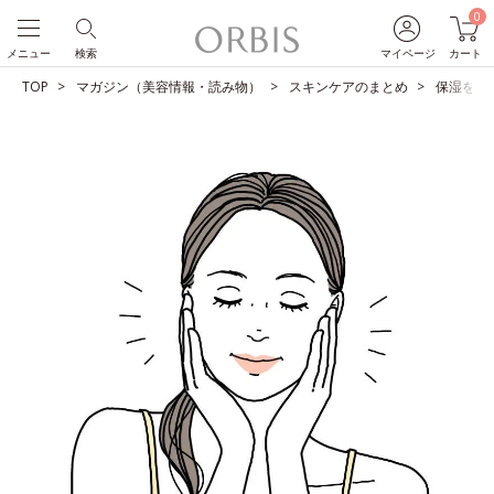
0
メニュー
検索
マイページ
カート
TOP
マガジン（美容情報・読み物）
スキンケアのまとめ
保湿を制