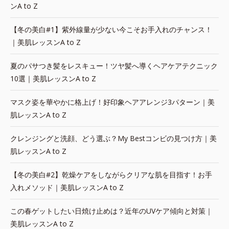
ンA to Z
【冬の美白#1】紫外線量が少ない今こそお手入れのチャンス！
｜美肌レッスンA to Z
夏のパサつき髪をレスキュー！ツヤ髪へ導くヘアケアテクニック
10選｜美肌レッスンA to Z
マスク姿を華やかに格上げ！好印象ヘアアレンジ3パターン｜美
肌レッスンA to Z
クレンジングと洗顔、どう選ぶ？My Bestコンビの見つけ方｜美
肌レッスンA to Z
【冬の美白#2】乾燥ケアをしながらクリアな肌を目指す！お手
入れメソッド｜美肌レッスンA to Z
この春ゲットしたい日焼け止めは？近年のUVケア傾向と対策｜
美肌レッスンA to Z