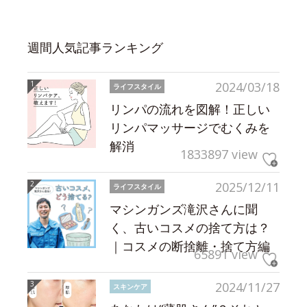
週間人気記事ランキング
2024/03/18
ライフスタイル
リンパの流れを図解！正しい
リンパマッサージでむくみを
解消
1833897 view
2025/12/11
ライフスタイル
マシンガンズ滝沢さんに聞
く、古いコスメの捨て方は？
｜コスメの断捨離・捨て方編
65891 view
2024/11/27
スキンケア