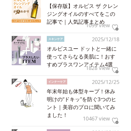
【保存版】オルビス ザ クレン
ジングオイルのすべてをこの
記事で｜人気記事まとめ
1099 view
2025/12/18
スキンケア
オルビスユー ドットと一緒に
使ってさらなる美肌に！おす
すめプラスワンアイテム4選
1828 view
2025/12/25
インナーケア
年末年始も体型キープ！休み
明けの“ドキッ”を防ぐ3つのヒ
ント｜美容のプロに聞いてみ
ました！
10467 view