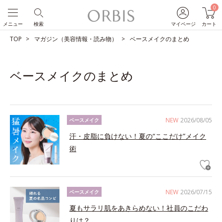
0
メニュー
検索
マイページ
カート
TOP
マガジン（美容情報・読み物）
ベースメイクのまとめ
ベースメイクのまとめ
NEW
2026/08/05
ベースメイク
汗・皮脂に負けない！夏の“ここだけ”メイク
術
NEW
2026/07/15
ベースメイク
夏もサラリ肌をあきらめない！社員のこだわ
りは？