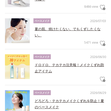
8486 view
2026/07/03
ベースメイク
夏の肌、焼けたくない。でもくずしたくな
い。
5471 view
2026/06/30
ベースメイク
ドロドロ、テカテカ注意報！メイクくずれ防
止アイテム
2026/06/29
ベースメイク
どろどろ・テカテカメイクくずれを防止！夏
のベースメイク