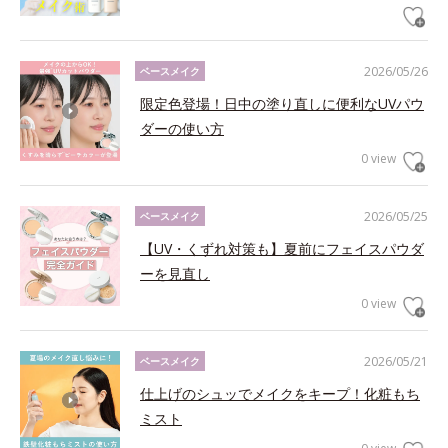
2026/05/26
ベースメイク
限定色登場！日中の塗り直しに便利なUVパウ
ダーの使い方
0 view
2026/05/25
ベースメイク
【UV・くずれ対策も】夏前にフェイスパウダ
ーを見直し
0 view
2026/05/21
ベースメイク
仕上げのシュッでメイクをキープ！化粧もち
ミスト