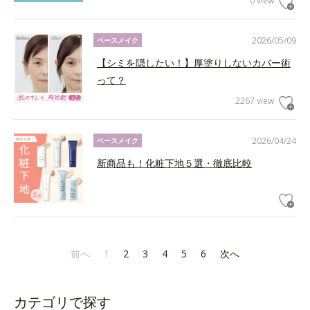
0 view
2026/05/09
ベースメイク
【シミを隠したい！】厚塗りしないカバー術
って？
2267 view
2026/04/24
ベースメイク
新商品も！化粧下地５選・徹底比較
前へ
1
2
3
4
5
6
次へ
カテゴリで探す