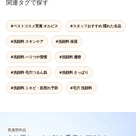
関連タグで探す
#ベストコスメ受賞 オルビス
#スタッフおすすめ 隠れた名品
#洗顔料 スキンケア
#洗顔料 保湿
#洗顔料 ハリつや習慣
#洗顔料 濃密
#洗顔料 毛穴つるん肌
#洗顔料 さっぱり
#洗顔料 ニキビ・肌荒れ予防
#毛穴 洗顔料
医薬部外品