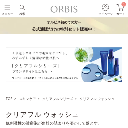
0
メニュー
検索
マイページ
カート
オルビス初めての方へ
公式通販だけの特別セット販売中！
TOP
スキンケア
クリアフルシリーズ
クリアフル ウォッシュ
クリアフル ウォッシュ
低刺激性の濃密泡が角栓の詰まりを溶かして落とす。