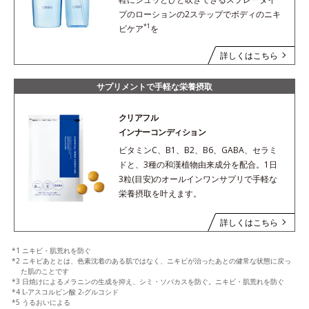
プのローションの2ステップでボディのニキ
*1
ビケア
を
詳しくはこちら
サプリメントで手軽な栄養摂取
クリアフル
インナーコンディション
ビタミンC、B1、B2、B6、GABA、セラミ
ドと、3種の和漢植物由来成分を配合。1日
3粒(目安)のオールインワンサプリで手軽な
栄養摂取を叶えます。
詳しくはこちら
*1 ニキビ・肌荒れを防ぐ
*2 ニキビあととは、色素沈着のある肌ではなく、ニキビが治ったあとの健常な状態に戻っ
た肌のことです
*3 日焼けによるメラニンの生成を抑え、シミ・ソバカスを防ぐ。ニキビ・肌荒れを防ぐ
*4 L-アスコルビン酸 2-グルコシド
*5 うるおいによる