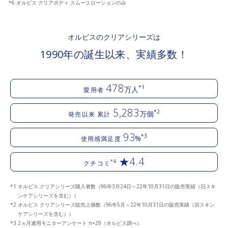
*6 オルビス クリアボディ スムースローションのみ
オルビスのクリアシリーズは
1990年の誕生以来、実績多数！
478
*1
万人
愛用者
5,283
*2
万個
発売以来 累計
93
*3
%
使用感満足度
★4.4
*4
クチコミ
オルビス クリアシリーズ購入者数（96年3月24日～22年10月31日の販売実績（旧スキ
ンケアシリーズを含む））
オルビス クリアシリーズ総売上個数（96年5月～22年10月31日の販売実績（旧スキン
ケアシリーズを含む））
2ヵ月連用モニターアンケート n=29（オルビス調べ）