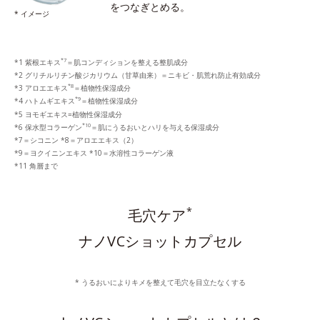
をつなぎとめる。
* イメージ
*7
*1 紫根エキス
＝肌コンディションを整える整肌成分
*2 グリチルリチン酸ジカリウム（甘草由来）＝ニキビ・肌荒れ防止有効成分
*8
*3 アロエエキス
＝植物性保湿成分
*9
*4 ハトムギエキス
＝植物性保湿成分
*5 ヨモギエキス=植物性保湿成分
*10
*6 保水型コラーゲン
＝肌にうるおいとハリを与える保湿成分
*7＝シコニン *8＝アロエエキス（2）
*9＝ヨクイニンエキス *10＝水溶性コラーゲン液
*11 角層まで
*
毛穴ケア
ナノVCショットカプセル
* うるおいによりキメを整えて毛穴を目立たなくする