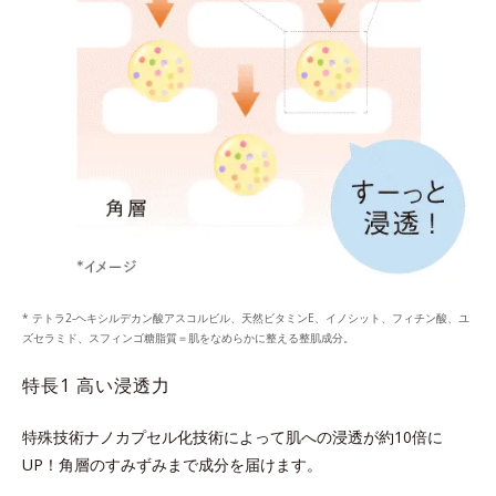
* テトラ2-ヘキシルデカン酸アスコルビル、天然ビタミンE、イノシット、フィチン酸、ユ
ズセラミド、スフィンゴ糖脂質＝肌をなめらかに整える整肌成分。
特長1 高い浸透力
特殊技術ナノカプセル化技術によって肌への浸透が約10倍に
UP！
角層のすみずみまで成分を届けます。