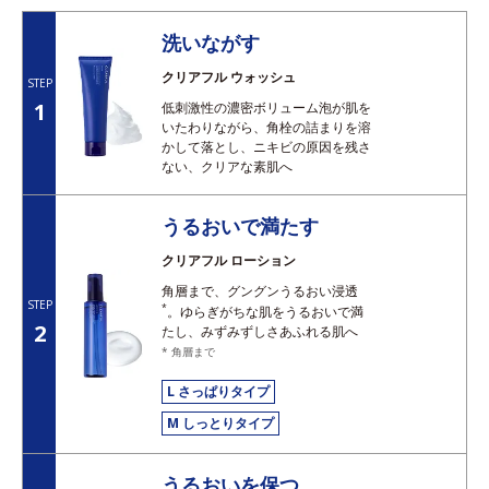
洗いながす
クリアフル ウォッシュ
STEP
1
低刺激性の濃密ボリューム泡が肌を
いたわりながら、角栓の詰まりを溶
かして落とし、ニキビの原因を残さ
ない、クリアな素肌へ
うるおいで満たす
クリアフル ローション
角層まで、グングンうるおい浸透
STEP
*
。ゆらぎがちな肌をうるおいで満
2
たし、みずみずしさあふれる肌へ
* 角層まで
L さっぱりタイプ
M しっとりタイプ
うるおいを保つ