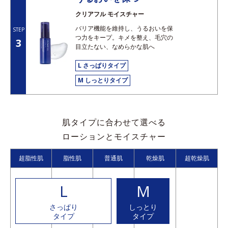
クリアフル モイスチャー
バリア機能を維持し、うるおいを保
STEP
つ力をキープ。キメを整え、毛穴の
3
目立たない、なめらかな肌へ
L さっぱりタイプ
M しっとりタイプ
肌タイプに合わせて選べる
ローションとモイスチャー
超脂性肌
脂性肌
普通肌
乾燥肌
超乾燥肌
L
M
さっぱり
しっとり
タイプ
タイプ