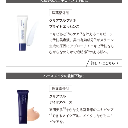
化粧水後のニキビ・シミ予防に
医薬部外品
クリアフル アクネ
ブライト エッセンス
*2
*3
ニキビあと
のケア
を叶えるニキビ・シ
*4
ミ予防美容液。美白有効成分
がメラニン
生成の原因にアプローチ！ニキビ予防をし
*5
ながらなめらかで透明感
のある肌へ。
詳しくはこちら
ベースメイクの化粧下地に
医薬部外品
クリアフル
デイケアベース
*5
透明美肌
をかなえる新発想のニキビケア
*1
できるメイク下地。メイクしながらニキ
ビケアを。