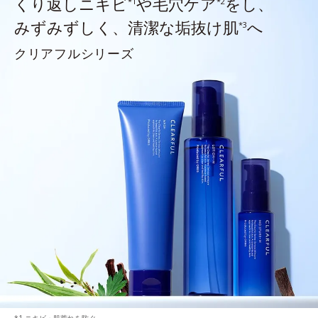
くり返しニキビ
や毛穴ケア
をし、
*1
*2
みずみずしく、清潔な垢抜け肌
へ
*3
クリアフルシリーズ