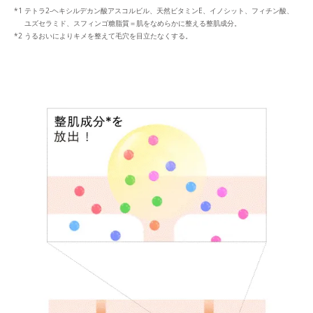
テトラ2-ヘキシルデカン酸アスコルビル、天然ビタミンE、イノシット、フィチン酸、
ユズセラミド、スフィンゴ糖脂質＝肌をなめらかに整える整肌成分。
うるおいによりキメを整えて毛穴を目立たなくする。