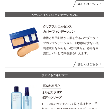
詳しくはこちら
ベースメイクのファンデーションに
クリアフル エッセンス
カバー ファンデーション
摩擦と外的刺激から肌を守るパウダータイ
プのファンデーション。肌負担が少ない低
刺激設計ながらも、毛穴や凹凸、赤みを自
然にカバーして陶器肌を叶えます。
詳しくはこちら
ボディもニキビケア
*6
医薬部外品
オルビス クリア
ボディシリーズ
たっぷりの泡でやさしく洗う洗浄料と、手
軽にシュッとひと吹きできるスプレータイ