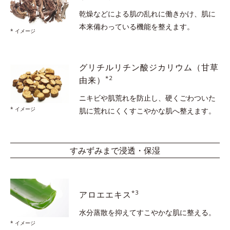
乾燥などによる肌の乱れに働きかけ、
肌に
本来備わっている機能を整えます。
* イメージ
グリチルリチン酸ジカリウム
（甘草
*2
由来）
ニキビや肌荒れを防止し、硬くごわついた
* イメージ
肌に
荒れにくくすこやかな肌へ整えます。
すみずみまで浸透・保湿
*3
アロエエキス
水分蒸散を抑えて
すこやかな肌に整える。
* イメージ