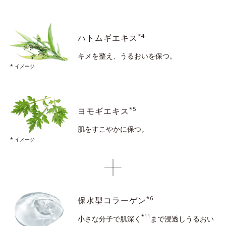
*4
ハトムギエキス
キメを整え、うるおいを保つ。
* イメージ
*5
ヨモギエキス
肌をすこやかに保つ。
* イメージ
*6
保水型コラーゲン
*11
小さな分子で肌深く
まで浸透し
うるおい