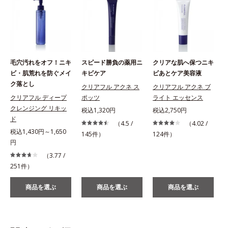
毛穴汚れをオフ！ニキ
スピード勝負の薬用ニ
クリアな肌へ保つニキ
ビ・肌荒れを防ぐメイ
キビケア
ビあとケア美容液
ク落とし
クリアフル アクネ ス
クリアフル アクネ ブ
クリアフル ディープ
ポッツ
ライト エッセンス
クレンジング リキッ
税込1,320円
税込2,750円
税
ド
（4.5 /
（4.02 /
税込1,430円～1,650
145件）
124件）
円
（3.77 /
251件）
商品を選ぶ
商品を選ぶ
商品を選ぶ