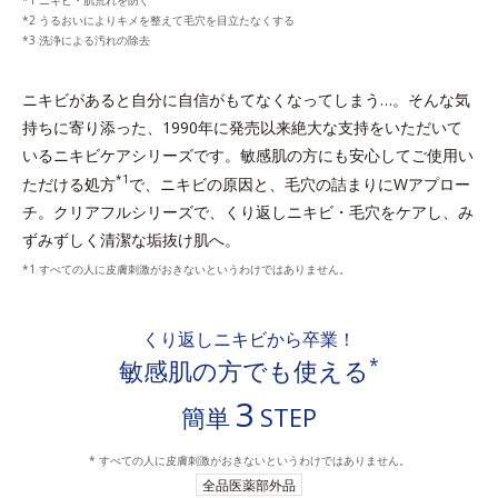
ニキビ・肌荒れを防ぐ
うるおいによりキメを整えて毛穴を目立たなくする
洗浄による汚れの除去
ニキビがあると自分に自信がもてなくなってしまう…。
そんな気
持ちに寄り添った、1990年に発売以来絶大な支持をいただいて
いるニキビケアシリーズです。
敏感肌の方にも安心してご使用い
*1
ただける処方
で、ニキビの原因と、毛穴の詰まりにWアプロー
チ。
クリアフルシリーズで、くり返しニキビ・毛穴をケアし、み
ずみずしく清潔な垢抜け肌へ。
すべての人に皮膚刺激がおきないというわけではありません。
くり返しニキビから卒業！
*
敏感肌の方でも使える
3
簡単
STEP
* すべての人に皮膚刺激がおきないというわけではありません。
全品医薬部外品