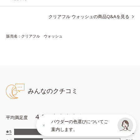
ら成分を放出する特殊技術によって、高い浸透力(*2)と安定性を
実現。毛穴の目立ちをしっかりケア(*3)して、ゆらぎやすいニキ
クリアフル ウォッシュの商品Q&Aを見る
ビ肌を、みずみずしい清潔な垢抜け肌(*4)へと導きます。
たっぷりの保湿成分で低刺激。敏感肌の方にもお使いいただけま
す(*5)。
販売名：クリアフル ウォッシュ
*1 テトラ2-ヘキシルデカン酸アスコルビル、天然ビタミンE、イ
ノシット、フィチン酸、ユズセラミド、スフィンゴ糖脂質
*2 角層内
*3 うるおいによりキメを整えて毛穴を目立たなくする
*4 洗浄による汚れの除去
*5 すべての方に皮膚刺激がおきないというわけではありません
みんなのクチコミ
※敏感肌対象パッチテスト済（すべての人に皮膚刺激がおきない
というわけではありません）
4.44
平均満足度
（
263
件）
パウダーの色選びについてご
アレルギーテスト済＝全ての方にアレルギーが起こらないということで
案内します。
5
161
件
はありません。
ノンコメドジェニックテスト済＝すべての人にコメド（ニキビのもと）