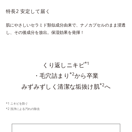
特長2 安定して届く
肌にやさしいセラミド類似成分由来で、ナノカプセルのまま浸透
し、その後成分を放出。保湿効果を発揮！
*1
くり返しニキビ
*2
・毛穴詰まり
から卒業
*2
みずみずしく清潔な垢抜け肌
へ
ニキビを防ぐ
洗浄による汚れの除去