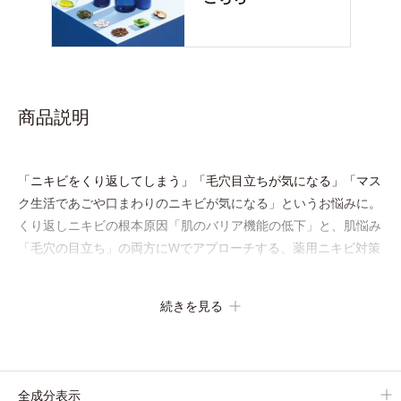
商品説明
「ニキビをくり返してしまう」「毛穴目立ちが気になる」「マス
ク生活であごや口まわりのニキビが気になる」というお悩みに。
くり返しニキビの根本原因「肌のバリア機能の低下」と、肌悩み
「毛穴の目立ち」の両方にWでアプローチする、薬用ニキビ対策
スキンケアシリーズです。
5種の和漢植物由来成分とコラーゲンが肌をいたわりながらうる
続きを見る
おいを与え、バリア機能を維持。ニキビができにくい肌を目指し
ます。
さらにビタミンC誘導体をはじめとした5種の整肌成分(*1)から成
る「ナノVCショットカプセル」を配合。カプセルが浸透してか
全成分表示